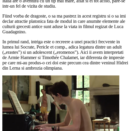
Italia are o aventura cu un tip mai mare, aflat si el tot acolo, pare-se
intr-un fel de vizita de studiu.
Fiind vorba de dragoste, o sa ma pastrez in acest registru si o sa imi
declar atractie platonica fata de modul in care anumite elemente ale
culturii grecesti antice sunt aduse la viata in filmul regizat de Luca
Guadagnino.
In primul rand, intriga este o recreere a unei practici frecvente in
lumea lui Socrate, Pericle et comp., adica legatura dintre un adult
(„erastes”) si un adolescent („eromenos”). Aici ii avem interpretati
de Armie Hammer si Timothée Chalamet, iar diferenta de impresie
pe care mi-au produs-o cei doi este precum cea dintre veninul Hidrei
din Lerna si ambrozia olimpiana.