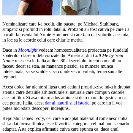
Nominalizare care l-a ocolit, din pacate, pe Michael Stuhlbarg,
simpatic si profund in rolul tatalui. Probabil au fost cativa pe care i-a
pacalit falosenia lui Armie Hammer si care i-au dat voturile acestuia,
in loc sa le acorde celui care chiar le merita.
Daca in
Moonlight
vedeam homosexualitatea proiectata pe fundalul
zbaterilor claselor defavorizate din America, din
Call Me by Your
Name
reiese ca in Italia anilor ’80 ai secolului trecut oamenii nu
faceau decat sa stea, sa manance piersici, sa mimeze munca
intelectuala, sa se scalde si sa copuleze cu barbati, femei sau alte
regnuri.
Acest dolce far niente si lipsa unei actiuni propriu-zise mi-a indreptat
atentia catre detaliile arhitecturale si naturale care compun cadrele
acestui film. Si asa mi-am adus aminte si de o mare dragoste a mea,
cea pentru Italia, acest
dar al naturii si al istoriei
pe care nu il voi
putea niciodata descoperi indeajuns.
Reputatul James Ivory, cel care a adaptat materialul romanesc initial
si i-a dat forma filmica, este favorit la categoria cel mai bun scenariu
adaptat. Asta explica afirmatia cuiva care spunea ca, daca anul