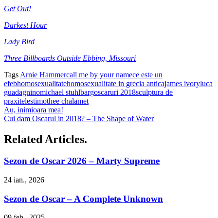
Get Out!
Darkest Hour
Lady Bird
Three Billboards Outside Ebbing, Missouri
Tags
Arnie Hammer
call me by your name
ce este un
efeb
homosexualitate
homosexualitate in grecia antica
james ivory
luca
guadagnino
michael stuhlbarg
oscaruri 2018
sculptura de
praxiteles
timothee chalamet
Au, inimioara mea!
Cui dam Oscarul in 2018? – The Shape of Water
Related Articles.
Sezon de Oscar 2026 – Marty Supreme
24 ian., 2026
Sezon de Oscar – A Complete Unknown
09 feb., 2025