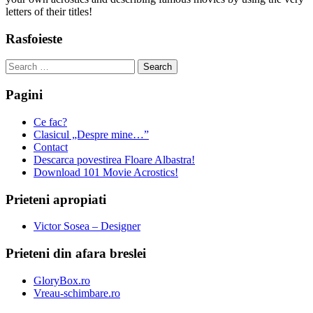
letters of their titles!
Rasfoieste
Search
for:
Pagini
Ce fac?
Clasicul „Despre mine…”
Contact
Descarca povestirea Floare Albastra!
Download 101 Movie Acrostics!
Prieteni apropiati
Victor Sosea – Designer
Prieteni din afara breslei
GloryBox.ro
Vreau-schimbare.ro