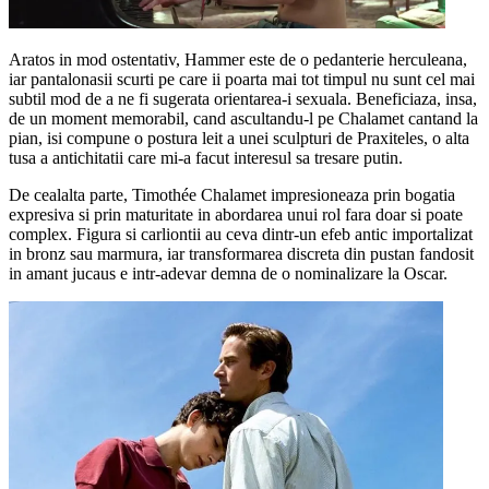
Aratos in mod ostentativ, Hammer este de o pedanterie herculeana,
iar pantalonasii scurti pe care ii poarta mai tot timpul nu sunt cel mai
subtil mod de a ne fi sugerata orientarea-i sexuala. Beneficiaza, insa,
de un moment memorabil, cand ascultandu-l pe Chalamet cantand la
pian, isi compune o postura leit a unei sculpturi de Praxiteles, o alta
tusa a antichitatii care mi-a facut interesul sa tresare putin.
De cealalta parte, Timothée Chalamet impresioneaza prin bogatia
expresiva si prin maturitate in abordarea unui rol fara doar si poate
complex. Figura si carliontii au ceva dintr-un efeb antic importalizat
in bronz sau marmura, iar transformarea discreta din pustan fandosit
in amant jucaus e intr-adevar demna de o nominalizare la Oscar.