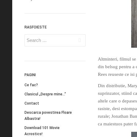
RASFOIESTE
Altminteri, filmul s
din belsug pentru a c
Rees reuseste ce isi
PAGINI
Ce fac?
Din distributie, Mary
suprinzator, stiind c
Clasicul „Despre mine…”
altele care o depases
Contact
rasiste, desi estompa
Descarca povestirea Floare
rurale; Jonathan Ban
Albastra!
ca maiestuos pater f
Download 101 Movie
Acrostics!