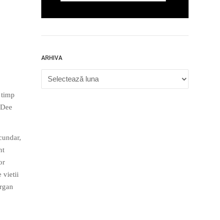
ARHIVA
Arhiva
 timp
, Dee
ecundar,
nt
or
 vietii
organ