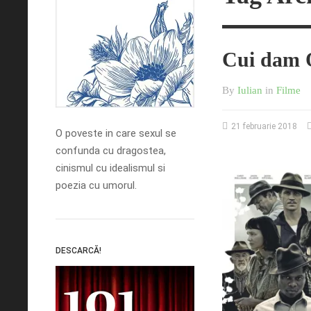
Cui dam 
By
Iulian
in
Filme
21 februarie 2018
O poveste in care sexul se
confunda cu dragostea,
cinismul cu idealismul si
poezia cu umorul.
DESCARCĂ!