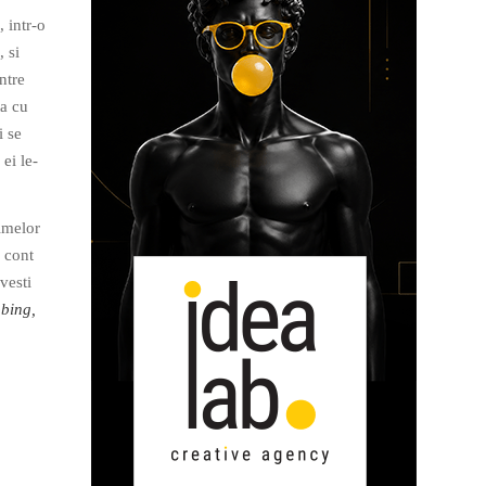
 intr-o
, si
ntre
ta cu
i se
ei le-
ilmelor
e cont
vesti
bbing,