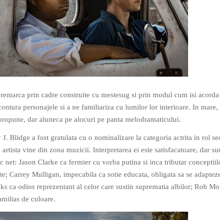
e remarca prin cadre construite cu mestesug si prin modul cum isi acorda
ontura personajele si a ne familiariza cu lumilor lor interioare. In mare
 propune, dar aluneca pe alocuri pe panta melodramaticului.
 J. Blidge a fost gratulata cu o nominalizare la categoria actrita in rol s
a artista vine din zona muzicii. Interpretarea ei este satisfacatoare, dar su
c net: Jason Clarke ca fermier cu vorba putina si inca tributar conceptiil
te; Carrey Mulligan, impecabila ca sotie educata, obligata sa se adapteze
ks ca odios reprezentant al celor care sustin suprematia albilor; Rob M
amilias de culoare.