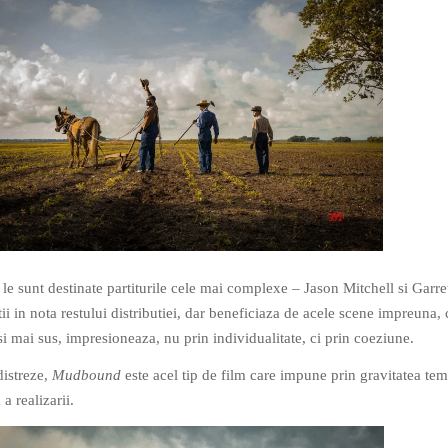
 le sunt destinate partiturile cele mai complexe – Jason Mitchell si Garre
i in nota restului distributiei, dar beneficiaza de acele scene impreuna, 
i mai sus, impresioneaza, nu prin individualitate, ci prin coeziune.
distreze,
Mudbound
este acel tip de film care impune prin gravitatea tema
 a realizarii.