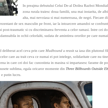
In preajma debutului Celui De-al Doilea Razboi Mondial,
zona rurala traiesc doua familii, una mai instarita, de albi
alta, mai nevoiasa si mai numeroasa, de negri. Fiecare di
prezentant de sex masculin pe front, iar la intoarcere amandoi se confrun
ui post-traumatic si cu discriminarea ferventa a celor ramasi. Intre cei do
damnabila in ochii celorlalti, sudata de amintirea ororilor pe care numai 
 deliberat acel ceva prin care
Mudbound
a reusit sa iasa din plutonul f
 celor care au trait ceva ce numai ei pot intelege, solidaritate care nu tin
Scena in care cei doi fac cunostinta in masina si impartasesc farame de po
umusete sublima, egala oricaror momente din
Three Billboards Outside E
 e putin lucru.