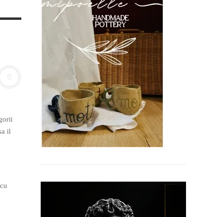
gorii
a il
 cu