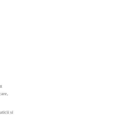
tt
care,
ticii si