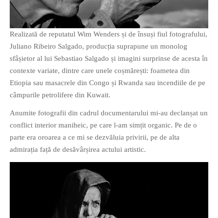
Realizată de reputatul Wim Wenders și de însuși fiul fotografului,
Juliano Ribeiro Salgado, producția suprapune un monolog
sfâșietor al lui Sebastiao Salgado și imagini surprinse de acesta în
contexte variate, dintre care unele coșmărești: foametea din
Etiopia sau masacrele din Congo și Rwanda sau incendiile de pe
câmpurile petrolifere din Kuwait.
Anumite fotografii din cadrul documentarului mi-au declanșat un
conflict interior maniheic, pe care l-am simțit organic. Pe de o
parte era oroarea a ce mi se dezvăluia privirii, pe de alta
admirația față de desăvârșirea actului artistic.