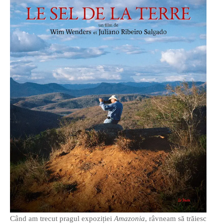
Când am trecut pragul expoziției
Amazonia
, râvneam să trăiesc