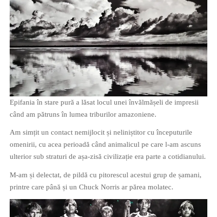
Epifania în stare pură a lăsat locul unei învălmășeli de impresii
când am pătruns în lumea triburilor amazoniene.
Am simțit un contact nemijlocit și neliniștitor cu începuturile
omenirii, cu acea perioadă când animalicul pe care l-am ascuns
ulterior sub straturi de așa-zisă civilizație era parte a cotidianului.
M-am și delectat, de pildă cu pitorescul acestui grup de șamani,
printre care până și un Chuck Norris ar părea molatec.