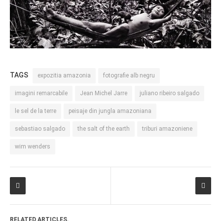
TAGS
expozitia amazonia
fotografie alb negru
imagini remarcabile
Jean Michel Jarre
juliano ribeiro salgado
le sel de la terre
peisaje din jungla amazoniana
sebastiao salgado
the salt of the earth
triburi amazoniene
wim wenders
RELATED ARTICLES.