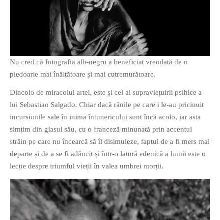
Nu cred că fotografia alb-negru a beneficiat vreodată de o
pledoarie mai înălțătoare și mai cutremurătoare.
Dincolo de miracolul artei, este și cel al supraviețuirii psihice a
lui Sebastiao Salgado. Chiar dacă rănile pe care i le-au pricinuit
incursiunile sale în inima întunericului sunt încă acolo, iar asta
simțim din glasul său, cu o franceză minunată prin accentul
străin pe care nu încearcă să îl disimuleze, faptul de a fi mers mai
departe și de a se fi adâncit și într-o latură edenică a lumii este o
lecție despre triumful vieții în valea umbrei morții.