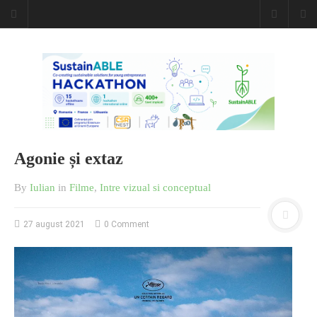
Agonie și extaz
By
Iulian
in
Filme
,
Intre vizual si conceptual
27 august 2021
0 Comment