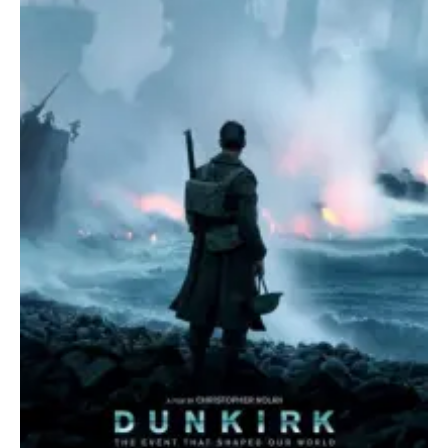
O poveste in care sexul se
confunda cu dragostea,
cinismul cu idealismul si
poezia cu umorul.
DESCARCĂ!