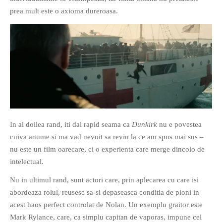
PRIETENI DIN BREASLA
prea mult este o axioma dureroasa.
Filme-Carti.ro
In al doilea rand, iti dai rapid seama ca
Dunkirk
nu e povestea
cuiva anume si ma vad nevoit sa revin la ce am spus mai sus –
nu este un film oarecare, ci o experienta care merge dincolo de
intelectual.
Nu in ultimul rand, sunt actori care, prin aplecarea cu care isi
abordeaza rolul, reusesc sa-si depaseasca conditia de pioni in
acest haos perfect controlat de Nolan. Un exemplu graitor este
Mark Rylance, care, ca simplu capitan de vaporas, impune cel