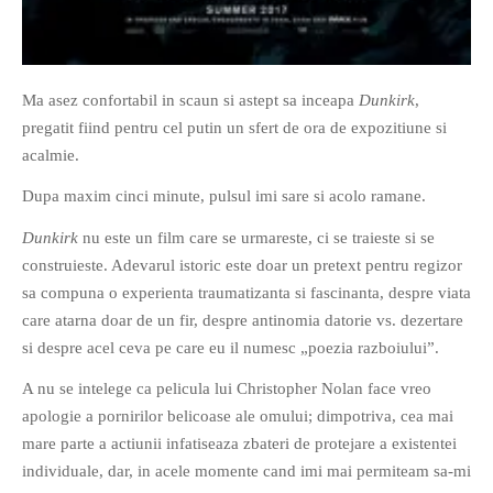
Ma asez confortabil in scaun si astept sa inceapa
Dunkirk
,
pregatit fiind pentru cel putin un sfert de ora de expozitiune si
If you like movies, words and
acalmie.
mind games, then this is the
Dupa maxim cinci minute, pulsul imi sare si acolo ramane.
book for you. Take the
challenge of creating your
Dunkirk
nu este un film care se urmareste, ci se traieste si se
own acrostics and describing
construieste. Adevarul istoric este doar un pretext pentru regizor
famous movies by using the
sa compuna o experienta traumatizanta si fascinanta, despre viata
very letters of their titles!
care atarna doar de un fir, despre antinomia datorie vs. dezertare
si despre acel ceva pe care eu il numesc „poezia razboiului”.
RASFOIESTE
A nu se intelege ca pelicula lui Christopher Nolan face vreo
apologie a pornirilor belicoase ale omului; dimpotriva, cea mai
mare parte a actiunii infatiseaza zbateri de protejare a existentei
individuale, dar, in acele momente cand imi mai permiteam sa-mi