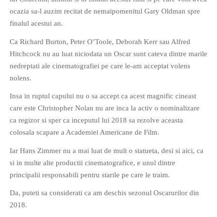
ocazia sa-l auzim recitat de nemaipomenitul Gary Oldman spre
finalul acestui an.
Ca Richard Burton, Peter O’Toole, Deborah Kerr sau Alfred
Hitchcock nu au luat niciodata un Oscar sunt cateva dintre marile
nedreptati ale cinematografiei pe care le-am acceptat volens
nolens.
Insa in ruptul capului nu o sa accept ca acest magnific cineast
care este Christopher Nolan nu are inca la activ o nominalizare
ca regizor si sper ca inceputul lui 2018 sa rezolve aceasta
colosala scapare a Academiei Americane de Film.
Iar Hans Zimmer nu a mai luat de mult o statueta, desi si aici, ca
si in multe alte productii cinematografice, e unul dintre
principalii responsabili pentru starile pe care le traim.
Da, puteti sa considerati ca am deschis sezonul Oscarurilor din
2018.