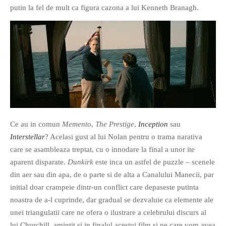
putin la fel de mult ca figura cazona a lui Kenneth Branagh.
Ce au in comun
Memento
,
The Prestige
,
Inception
sau
Interstellar
? Acelasi gust al lui Nolan pentru o trama narativa
care se asambleaza treptat, cu o innodare la final a unor ite
aparent disparate.
Dunkirk
este inca un astfel de puzzle – scenele
din aer sau din apa, de o parte si de alta a Canalului Manecii, par
initial doar crampeie dintr-un conflict care depaseste putinta
noastra de a-l cuprinde, dar gradual se dezvaluie ca elemente ale
unei triangulatii care ne ofera o ilustrare a celebrului discurs al
lui Churchill, amintit si in finalul acestui film si pe care vom avea