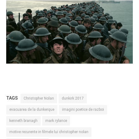
TAGS
Christopher Nolan
dunkirk 2017
evacuarea de la dunkerque
imagini poetice de razboi
kenneth branagh
mark rylance
motive recurente in filmele lui christopher nolan