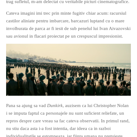
trag sufletul, m-am delectat cu veritabile picturi cinematografice.
PAGINI
Cateva imagini imi trec prin minte fugitiv chiar acum: racursiul
Ce fac?
castilor aliniate pentru imbarcare, barcazuri luptand cu o mare
Clasicul „Despre mine…”
involburata de parca ar fi iesit de sub penelul lui Ivan Aivazovski
Contact
sau avionul in flacari proiectat pe un crespuscul impresionist.
Descarca povestirea Floare
Albastra!
Download 101 Movie
Acrostics!
PRIETENI APROPIATI
Victor Sosea – Designer
Pana sa ajung sa vad
Dunkirk
, auzisem ca lui Christopher Nolan
PRIETENI DIN AFARA BRESLEI
i se imputa faptul ca personajele nu sunt suficient reliefate, un
GloryBox.ro
repros despre care vreau sa fac cateva observatii. In primul rand,
Vreau-schimbare.ro
nu stiu daca asta i-a fost intentia, dar ideea ca in razboi
individualitatile se estompeaza, iar fiinta umana nu pretuieste