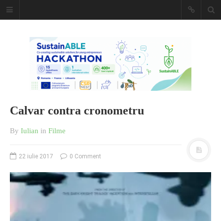
Caiet de
insemnari
DESCARCĂ!
Calvar contra cronometru
By
Iulian
in
Filme
22 iulie 2017
0 Comment