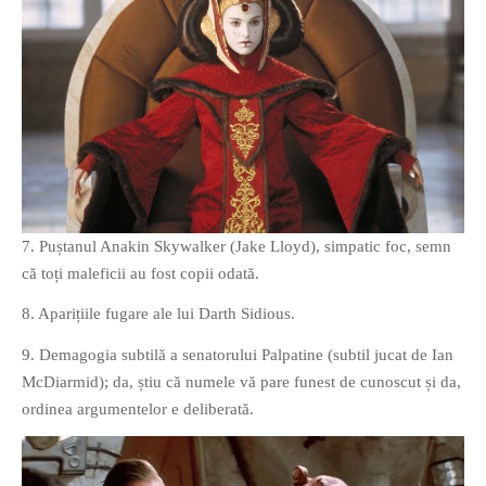
7. Puștanul Anakin Skywalker (Jake Lloyd), simpatic foc, semn
că toți maleficii au fost copii odată.
8. Aparițiile fugare ale lui Darth Sidious.
9. Demagogia subtilă a senatorului Palpatine (subtil jucat de Ian
McDiarmid); da, știu că numele vă pare funest de cunoscut și da,
ordinea argumentelor e deliberată.