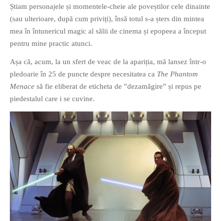
Știam personajele și momentele-cheie ale poveștilor cele dinainte
PAGINI
(sau ulterioare, după cum priviți), însă totul s-a șters din mintea
Ce fac?
mea în întunericul magic al sălii de cinema și epopeea a început
Clasicul „Despre mine…”
pentru mine practic atunci.
Contact
Așa că, acum, la un sfert de veac de la apariția, mă lansez într-o
Descarca povestirea Floare
pledoarie în 25 de puncte despre necesitatea ca
The Phantom
Albastra!
Menace
să fie eliberat de eticheta de ”dezamăgire” și repus pe
Download 101 Movie
piedestalul care i se cuvine.
Acrostics!
PRIETENI APROPIATI
Victor Sosea – Designer
PRIETENI DIN AFARA BRESLEI
GloryBox.ro
Vreau-schimbare.ro