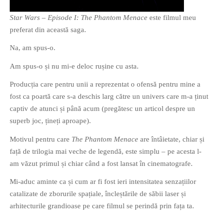
Star Wars – Episode I: The Phantom Menace
este filmul meu
preferat din această saga.
Na, am spus-o.
Am spus-o și nu mi-e deloc rușine cu asta.
If you like movies, words and
mind games, then this is the
Producția care pentru unii a reprezentat o ofensă pentru mine a
book for you. Take the
fost ca poartă care s-a deschis larg către un univers care m-a ținut
challenge of creating your
captiv de atunci și până acum (pregătesc un articol despre un
own acrostics and describing
superb joc, țineți aproape).
famous movies by using the
Motivul pentru care
The Phantom Menace
are întâietate, chiar și
very letters of their titles!
față de trilogia mai veche de legendă, este simplu – pe acesta l-
am văzut primul și chiar când a fost lansat în cinematografe.
RASFOIESTE
Mi-aduc aminte ca și cum ar fi fost ieri intensitatea senzațiilor
catalizate de zborurile spațiale, încleștările de săbii laser și
arhitecturile grandioase pe care filmul se perindă prin fața ta.