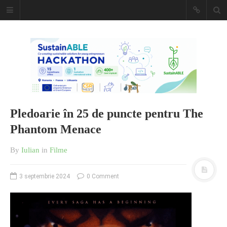
Caiet de
insemnari
DESCARCĂ!
Pledoarie în 25 de puncte pentru The
Phantom Menace
By
Iulian
in
Filme
3 septembrie 2024
0 Comment