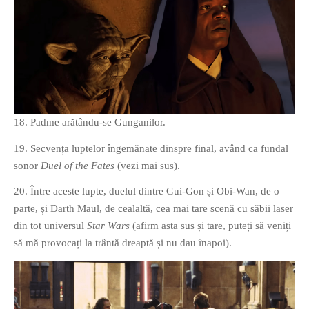
18. Padme arătându-se Gunganilor.
19. Secvența luptelor îngemănate dinspre final, având ca fundal
sonor
Duel of the Fates
(vezi mai sus).
20. Între aceste lupte, duelul dintre Gui-Gon și Obi-Wan, de o
parte, și Darth Maul, de cealaltă, cea mai tare scenă cu săbii laser
din tot universul
Star Wars
(afirm asta sus și tare, puteți să veniți
să mă provocați la trântă dreaptă și nu dau înapoi).