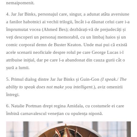
nemaipomenit.
4. Jar Jar Binks, personajul care, singur, a adunat atâta aversiune
a fanilor habotnici ai vechii trilogii, încât i-a dăunat celui care i-a
împrumutat vocea (Ahmed Bes); dezbărați-vă de prejudecăți și
veți descoperi un personaj memorabil, cu un limbaj haios și un
comic corporal demn de Buster Keaton. Unde mai pui că există
acele scenarii neoficiale despre rolul pe care George Lucas i-l
atribuise inițial, dar pe care l-a abandonat din cauza gurii cât o
șură a lumii.
5. Primul dialog dintre Jar Jar Binks și Guin-Gon
(I speak
./
The
ability to speak does not make you intelligent
.), aviz omenirii
întregi.
6. Natalie Portman drept regina Amidala, cu costumele ei care
îmbină carnavalescul venețian cu opulența niponă.