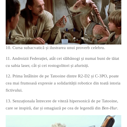
10. Cursa subacvatică și ilustrarea unui proverb celebru.
11. Androizii Federației, atât cei slăbănogi și numai buni de tăiat
cu sabia laser, cât și cei rostogolitori și afurisiți.
12. Prima întâlnire de pe Tatooine dintre R2-D2 și C-3PO, poate
cea mai frumoasă expresie a solidarității robotice din toată istoria
fictivului.
13. Senzaționala întrecere de viteză hipersonică de pe Tatooine,
care se inspiră, dar și omagiază pe cea de legendă din
Ben-Hur
.