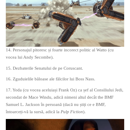
14. Personajul pitoresc și foarte incorect politic al Watto (cu
vocea lui Andy Secombe).
15. Dezbaterile Senatului de pe Coruscant.
16. Zguduielile băloase ale fălcilor lui Boss Nass.
17. Yoda (cu vocea aceluiași Frank Oz) ca șef al Consiliului Jedi,
secondat de Mace Windu, adică nimeni altul decât the BMF
Samuel L. Jackson în persoană (dacă nu știți ce e BMF,
întoarceți-vă la sursă, adică la
Pulp Fiction
).