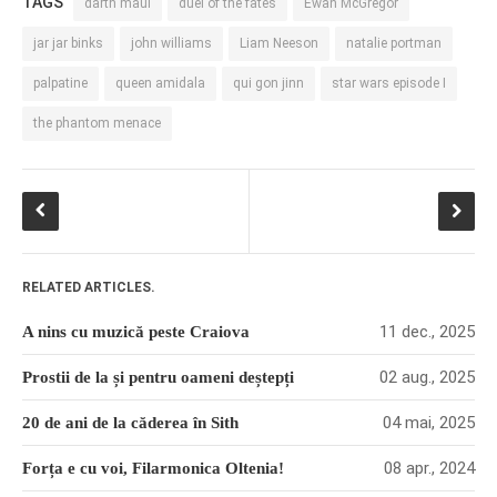
TAGS
darth maul
duel of the fates
Ewan McGregor
jar jar binks
john williams
Liam Neeson
natalie portman
palpatine
queen amidala
qui gon jinn
star wars episode I
the phantom menace
RELATED ARTICLES.
11 dec., 2025
A nins cu muzică peste Craiova
02 aug., 2025
Prostii de la și pentru oameni deștepți
04 mai, 2025
20 de ani de la căderea în Sith
08 apr., 2024
Forța e cu voi, Filarmonica Oltenia!