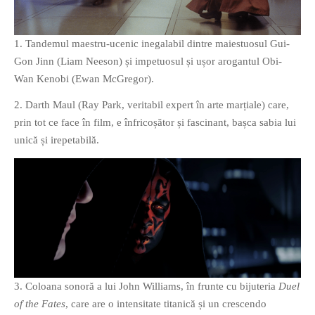
PRIETENI DIN BREASLA
Filme-Carti.ro
1. Tandemul maestru-ucenic inegalabil dintre maiestuosul Gui-
Gon Jinn (Liam Neeson) și impetuosul și ușor arogantul Obi-
Wan Kenobi (Ewan McGregor).
2. Darth Maul (Ray Park, veritabil expert în arte marțiale) care,
prin tot ce face în film, e înfricoșător și fascinant, bașca sabia lui
unică și irepetabilă.
3. Coloana sonoră a lui John Williams, în frunte cu bijuteria
Duel
of the Fates
, care are o intensitate titanică și un crescendo