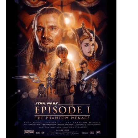
O poveste in care sexul se
confunda cu dragostea,
cinismul cu idealismul si
poezia cu umorul.
DESCARCĂ!