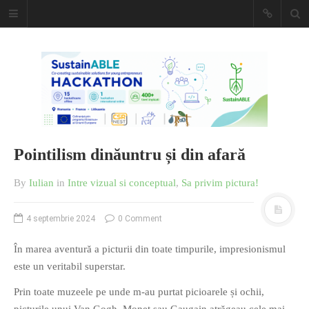
Caiet de
insemnari
DESCARCĂ!
Pointilism dinăuntru și din afară
By
Iulian
in
Intre vizual si conceptual
,
Sa privim pictura!
4 septembrie 2024
0 Comment
În marea aventură a picturii din toate timpurile, impresionismul
este un veritabil superstar.
Prin toate muzeele pe unde m-au purtat picioarele și ochii,