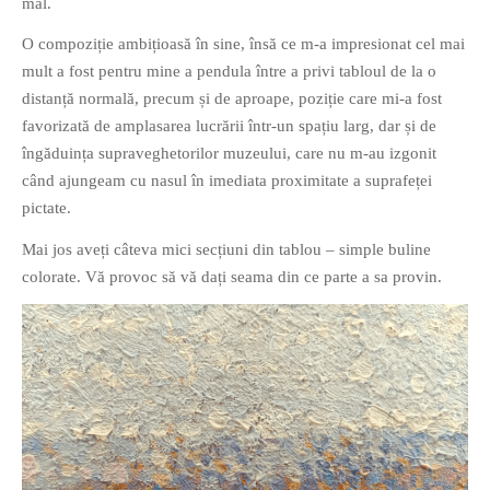
mal.
PAGINI
O compoziție ambițioasă în sine, însă ce m-a impresionat cel mai
Ce fac?
mult a fost pentru mine a pendula între a privi tabloul de la o
Clasicul „Despre mine…”
distanță normală, precum și de aproape, poziție care mi-a fost
Contact
favorizată de amplasarea lucrării într-un spațiu larg, dar și de
îngăduința supraveghetorilor muzeului, care nu m-au izgonit
Descarca povestirea Floare
Albastra!
când ajungeam cu nasul în imediata proximitate a suprafeței
pictate.
Download 101 Movie
Acrostics!
Mai jos aveți câteva mici secțiuni din tablou – simple buline
colorate. Vă provoc să vă dați seama din ce parte a sa provin.
PRIETENI APROPIATI
Victor Sosea – Designer
PRIETENI DIN AFARA BRESLEI
GloryBox.ro
Vreau-schimbare.ro