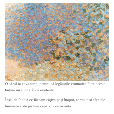
O să vă ia ceva timp, pentru că legăturile cromatice între aceste
buline nu sunt atât de evidente.
Însă, de îndată ce făceam câțiva pași înapoi, formele și efectele
luminoase ale picturii căpătau consistență.