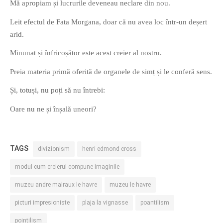
Mă apropiam și lucrurile deveneau neclare din nou.
Leit efectul de Fata Morgana, doar că nu avea loc într-un deșert
arid.
Minunat și înfricoșător este acest creier al nostru.
Preia materia primă oferită de organele de simț și le conferă sens.
Și, totuși, nu poți să nu întrebi:
Oare nu ne și înșală uneori?
TAGS
divizionism
henri edmond cross
modul cum creierul compune imaginile
muzeu andre malraux le havre
muzeu le havre
picturi impresioniste
plaja la vignasse
poantilism
pointilism