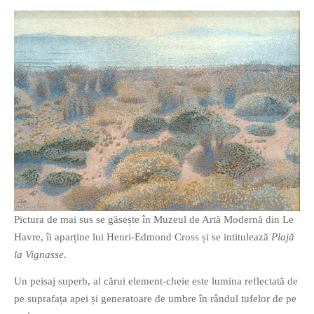
If you like movies, words and
mind games, then this is the
book for you. Take the
challenge of creating your
own acrostics and describing
famous movies by using the
very letters of their titles!
Pictura de mai sus se găsește în Muzeul de Artă Modernă din Le
Havre, îi aparține lui Henri-Edmond Cross și se intitulează
Plajă
RASFOIESTE
la Vignasse
.
Un peisaj superb, al cărui element-cheie este lumina reflectată de
pe suprafața apei și generatoare de umbre în rândul tufelor de pe