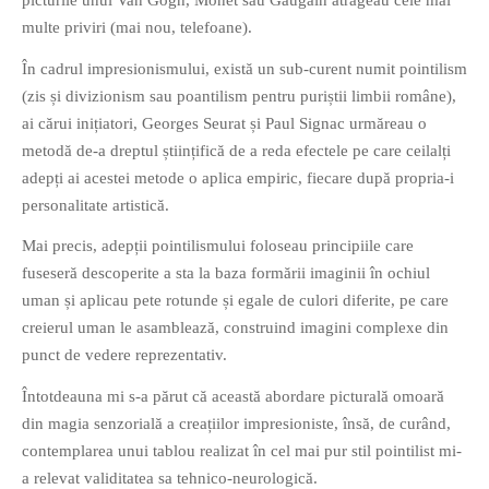
picturile unui Van Gogh, Monet sau Gaugain atrăgeau cele mai
multe priviri (mai nou, telefoane).
În cadrul impresionismului, există un sub-curent numit pointilism
O poveste in care sexul se
(zis și divizionism sau poantilism pentru puriștii limbii române),
confunda cu dragostea,
ai cărui inițiatori, Georges Seurat și Paul Signac urmăreau o
cinismul cu idealismul si
metodă de-a dreptul științifică de a reda efectele pe care ceilalți
poezia cu umorul.
adepți ai acestei metode o aplica empiric, fiecare după propria-i
personalitate artistică.
DESCARCĂ!
Mai precis, adepții pointilismului foloseau principiile care
fuseseră descoperite a sta la baza formării imaginii în ochiul
uman și aplicau pete rotunde și egale de culori diferite, pe care
creierul uman le asamblează, construind imagini complexe din
punct de vedere reprezentativ.
Întotdeauna mi s-a părut că această abordare picturală omoară
din magia senzorială a creațiilor impresioniste, însă, de curând,
contemplarea unui tablou realizat în cel mai pur stil pointilist mi-
a relevat validitatea sa tehnico-neurologică.