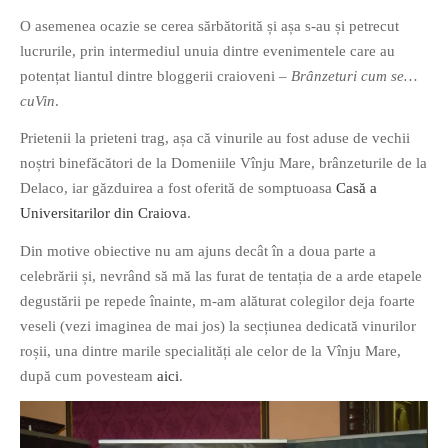
O asemenea ocazie se cerea sărbătorită și așa s-au și petrecut
lucrurile, prin intermediul unuia dintre evenimentele care au
potențat liantul dintre bloggerii craioveni –
Brânzeturi cum se…
cuVin
.
Prietenii la prieteni trag, așa că vinurile au fost aduse de vechii
If you like movies, words and
noștri binefăcători de la Domeniile Vînju Mare, brânzeturile de la
mind games, then this is the
Delaco, iar găzduirea a fost oferită de somptuoasa
Casă a
book for you. Take the
Universitarilor din Craiova
.
challenge of creating your
own acrostics and describing
Din motive obiective nu am ajuns decât în a doua parte a
famous movies by using the
celebrării și, nevrând să mă las furat de tentația de a arde etapele
very letters of their titles!
degustării pe repede înainte, m-am alăturat colegilor deja foarte
veseli (vezi imaginea de mai jos) la secțiunea dedicată vinurilor
RASFOIESTE
roșii, una dintre marile specialități ale celor de la Vînju Mare,
după cum povesteam
aici
.