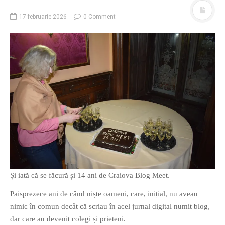
17 februarie 2026
0 Comment
O poveste in care sexul se
confunda cu dragostea,
cinismul cu idealismul si
poezia cu umorul.
DESCARCĂ!
Și iată că se făcură și 14 ani de Craiova Blog Meet.
Paisprezece ani de când niște oameni, care, inițial, nu aveau
nimic în comun decât că scriau în acel jurnal digital numit blog,
dar care au devenit colegi și prieteni.