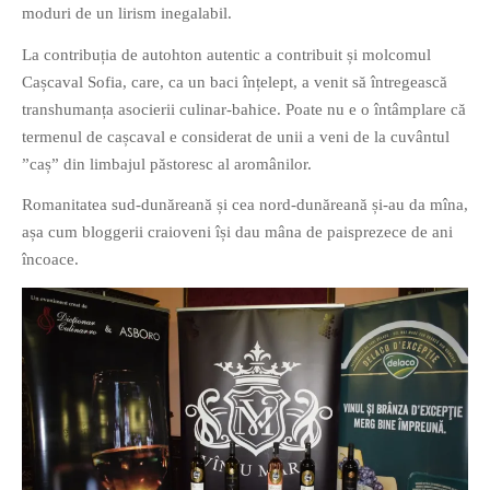
moduri de un lirism inegalabil.
La contribuția de autohton autentic a contribuit și molcomul
Cașcaval Sofia, care, ca un baci înțelept, a venit să întregească
transhumanța asocierii culinar-bahice. Poate nu e o întâmplare că
termenul de cașcaval e considerat de unii a veni de la cuvântul
”caș” din limbajul păstoresc al aromânilor.
Romanitatea sud-dunăreană și cea nord-dunăreană și-au da mîna,
așa cum bloggerii craioveni își dau mâna de paisprezece de ani
încoace.