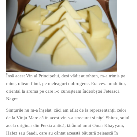
Însă acest Vin al Principelui, deși vădit autohton, m-a trimis pe
mine, oltean fiind, pe meleaguri dobrogene. Era ceva unduitor,
oriental la aroma pe care i-o cunoșteam îndeobștei Fetească
Negre.
Simțurile nu m-a înșelat, căci am aflat de la reprezentanții celor
de la Vînju Mare că în acest vin s-a strecurat și nițel Shiraz, soiul
acela originar din Persia antică, tărâmul unui Omar Khayyam,
Hafez sau Saadi, care au cântat această băutură zeiească în