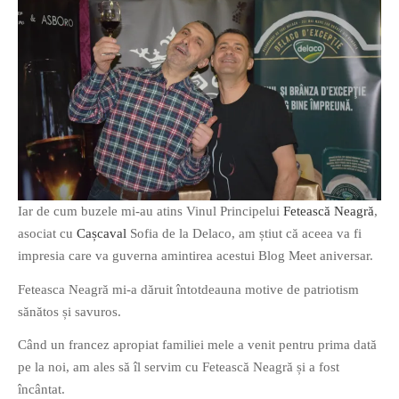
PAGINI
Ce fac?
Clasicul „Despre mine…”
Contact
Descarca povestirea Floare
Albastra!
Download 101 Movie
Acrostics!
Iar de cum buzele mi-au atins Vinul Principelui
Fetească Neagră
,
asociat cu
Cașcaval
Sofia de la Delaco, am știut că aceea va fi
PRIETENI APROPIATI
impresia care va guverna amintirea acestui Blog Meet aniversar.
Victor Sosea – Designer
Feteasca Neagră mi-a dăruit întotdeauna motive de patriotism
sănătos și savuros.
PRIETENI DIN AFARA BRESLEI
GloryBox.ro
Când un francez apropiat familiei mele a venit pentru prima dată
Vreau-schimbare.ro
pe la noi, am ales să îl servim cu Fetească Neagră și a fost
încântat.