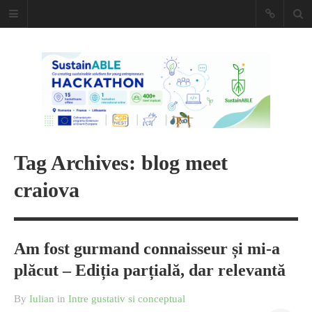
Caiet de
insemnari
DESCARCĂ!
Tag Archives: blog meet
craiova
Am fost gurmand connaisseur și mi-a
plăcut – Ediția parțială, dar relevantă
By
Iulian
in
Intre gustativ si conceptual