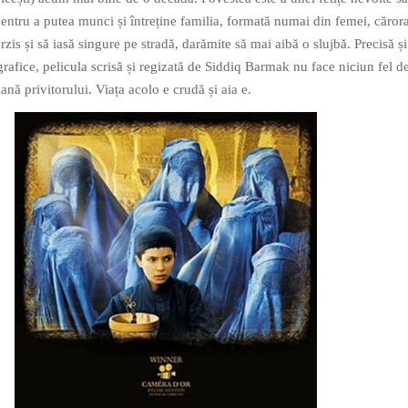
pentru a putea munci și întreține familia, formată numai din femei, căror
erzis și să iasă singure pe stradă, darămite să mai aibă o slujbă. Precisă și 
grafice, pelicula scrisă și regizată de Siddiq Barmak nu face niciun fel d
nă privitorului. Viața acolo e crudă și aia e.