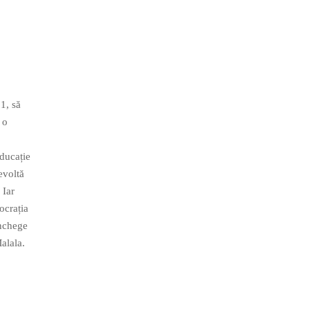
1, să
 o
educație
revoltă
 Iar
ocrația
închege
alala.