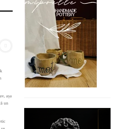
ok
n
av, așa
că un
etic
 se