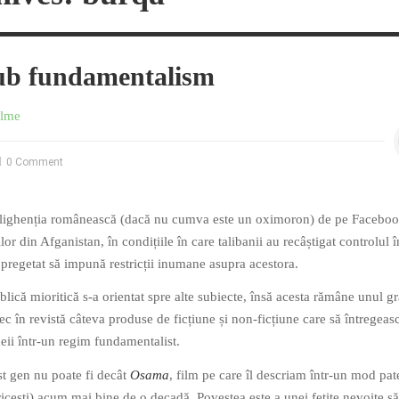
ub fundamentalism
ilme
0 Comment
elighenția românească (dacă nu cumva este un oximoron) de pe Facebo
or din Afganistan, în condițiile în care talibanii au recâștigat controlul î
 pregetat să impună restricții inumane asupra acestora.
blică mioritică s-a orientat spre alte subiecte, însă acesta rămâne unul gr
ec în revistă câteva produse de ficțiune și non-ficțiune care să întregeas
eii într-un regim fundamentalist.
st gen nu poate fi decât
Osama
, film pe care îl descriam într-un mod pat
toricești) acum mai bine de o decadă. Povestea este a unei fetițe nevoite să