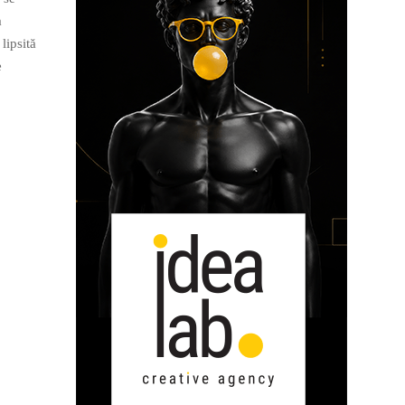
a
lipsită
e