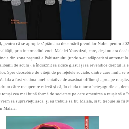
nd, pentru că se apropie săptămâna decernării premiilor Nobel pentru 202
alității, prin intermediul vocii Malalei Yousafzai, care, deși nu era decât
vincie din zona paștună a Pakistanului (unde s-au adăpostit și antrenat în
alibanii de acum), a îndrăznit să ridice glasul și să revendice dreptul la 
iilor. Spre deosebire de vitejii de pe rețelele sociale, dintre care mulți se 
lala a fost victima unei tentative de asasinat offline și aproape reușite.
 drum către recuperare relevă și că, în ciuda tuturor beteșugurile ei, dem
te totuși cea mai bună formă de societate pe care omenirea a reușit să o 
rem să supraviețuiască, și eu trebuie să fiu Malala, și tu trebuie să fii M
im Malala.