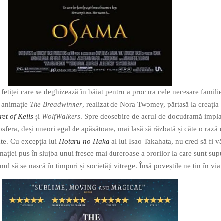
 fetiței care se deghizează în băiat pentru a procura cele necesare familie
e animație
The Breadwinner
, realizat de Nora Twomey, părtașă la creația
et of Kells
și
WolfWalkers
. Spre deosebire de aerul de docudramă impla
osfera, deși uneori egal de apăsătoare, mai lasă să răzbată și câte o rază
te. Cu excepția lui
Hotaru no Haka
al lui Isao Takahata, nu cred să fi v
ației pus în slujba unui fresce mai dureroase a ororilor la care sunt sup
nul să se nască în timpuri și societăți vitrege. Însă poveștile ne țin în via