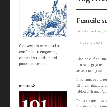
Femeile s
By
Iulian
in
Carti
,
F
2 octombrie 2021
O poveste in care sexul se
confunda cu dragostea,
cinismul cu idealismul si
Până de curând, int
poezia cu umorul.
murea de grija femeil
această țară și nu au
Între timp, opinia pu
că m-am gândit să tr
DESCARCĂ!
tablou al dramei fem
Prima creație de ace
(de, tinerețile scrii