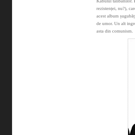
Kabulul talibanilor.
rezistenței, nu?), car
acest album șugubăț ș
de umor. Un alt ingr
asta din comunism.