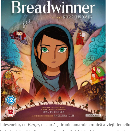
 desenelor, cu
Burqa
, o scurtă și ironic-amaruie cronică a vieții femeilo