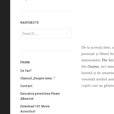
RASFOIESTE
De la aceeași idee, a
pornește și filmul d
minunatelor
The Secr
PAGINI
din
Osama
, aici atm
Ce fac?
lumină și de umanita
Clasicul „Despre mine…”
vreodată mediul anim
copiii care au ghinio
Contact
Descarca povestirea Floare
Albastra!
Download 101 Movie
Acrostics!