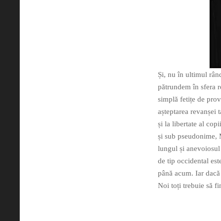
Și, nu în ultimul râ
pătrundem în sfera re
simplă fetițe de pro
așteptarea revanșei t
și la libertate al cop
și sub pseudonime, Ma
lungul și anevoiosul
de tip occidental es
până acum. Iar dacă v
Noi toți trebuie să f