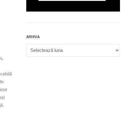
ARHIVA
Arhiva
i,
cabilă
 de
ăzut
uși
ță.