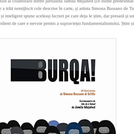
 Rod al colaborării dintre jurnalista Jamila Mujahed (ce nume predestinat
e a trăit nemijlocit cele descrise în carte, și artista Simona Bassano de Tuf
i inteligent spune aceleași lucruri pe care deja le știm, dar presară și un
edient de care e nevoie pentru a supraviețui fundamentalismului. Știm și