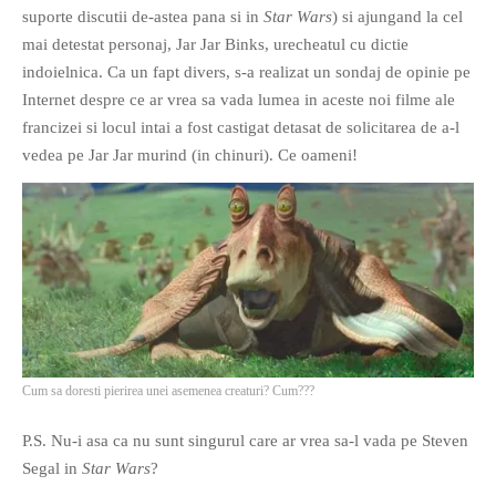
suporte discutii de-astea pana si in
Star Wars
) si ajungand la cel
PRIETENI DIN BREASLA
mai detestat personaj, Jar Jar Binks, urecheatul cu dictie
Filme-Carti.ro
indoielnica. Ca un fapt divers, s-a realizat un sondaj de opinie pe
Internet despre ce ar vrea sa vada lumea in aceste noi filme ale
francizei si locul intai a fost castigat detasat de solicitarea de a-l
vedea pe Jar Jar murind (in chinuri). Ce oameni!
Cum sa doresti pierirea unei asemenea creaturi? Cum???
P.S. Nu-i asa ca nu sunt singurul care ar vrea sa-l vada pe Steven
Segal in
Star Wars
?