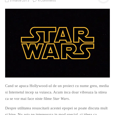
5 martie 2013
4 Comments
O poveste in care sexul se
confunda cu dragostea,
cinismul cu idealismul si
poezia cu umorul.
DESCARCĂ!
Cand se apuca Hollywood-ul de un proiect cu nume greu, media
si Internetul incep sa vuiasca. Acum inca doar vibreaza la stirea
ca se vor mai face niste filme
Star Wars
.
Despre utilitatea resuscitarii acestei epopei se poate discuta mult
si bine. Nu asta ne intereseaza in mod special, ci ideea ca