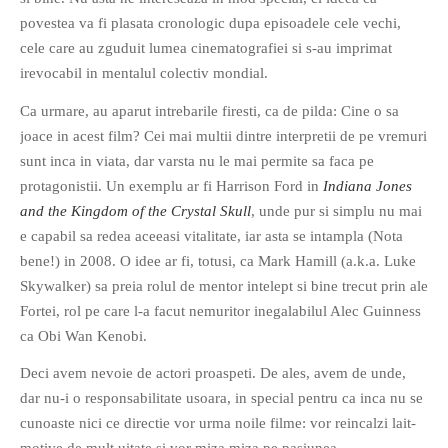
povestea va fi plasata cronologic dupa episoadele cele vechi,
cele care au zguduit lumea cinematografiei si s-au imprimat
irevocabil in mentalul colectiv mondial.
Ca urmare, au aparut intrebarile firesti, ca de pilda: Cine o sa
joace in acest film? Cei mai multii dintre interpretii de pe vremuri
If you like movies, words and
sunt inca in viata, dar varsta nu le mai permite sa faca pe
mind games, then this is the
protagonistii. Un exemplu ar fi Harrison Ford in
Indiana Jones
book for you. Take the
and the Kingdom of the Crystal Skull
, unde pur si simplu nu mai
challenge of creating your
e capabil sa redea aceeasi vitalitate, iar asta se intampla (Nota
own acrostics and describing
bene!) in 2008. O idee ar fi, totusi, ca Mark Hamill (a.k.a. Luke
famous movies by using the
Skywalker) sa preia rolul de mentor intelept si bine trecut prin ale
very letters of their titles!
Fortei, rol pe care l-a facut nemuritor inegalabilul Alec Guinness
ca Obi Wan Kenobi.
RASFOIESTE
Deci avem nevoie de actori proaspeti. De ales, avem de unde,
dar nu-i o responsabilitate usoara, in special pentru ca inca nu se
cunoaste nici ce directie vor urma noile filme: vor reincalzi lait-