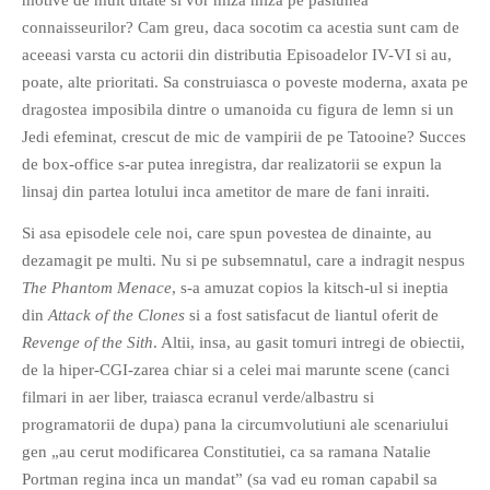
motive de mult uitate si vor miza miza pe pasiunea
PAGINI
connaisseurilor? Cam greu, daca socotim ca acestia sunt cam de
aceeasi varsta cu actorii din distributia Episoadelor IV-VI si au,
Ce fac?
poate, alte prioritati. Sa construiasca o poveste moderna, axata pe
Clasicul „Despre mine…”
dragostea imposibila dintre o umanoida cu figura de lemn si un
Contact
Jedi efeminat, crescut de mic de vampirii de pe Tatooine? Succes
Descarca povestirea Floare
de box-office s-ar putea inregistra, dar realizatorii se expun la
Albastra!
linsaj din partea lotului inca ametitor de mare de fani inraiti.
Download 101 Movie
Si asa episodele cele noi, care spun povestea de dinainte, au
Acrostics!
dezamagit pe multi. Nu si pe subsemnatul, care a indragit nespus
The Phantom Menace
, s-a amuzat copios la kitsch-ul si ineptia
PRIETENI APROPIATI
din
Attack of the Clones
si a fost satisfacut de liantul oferit de
Victor Sosea – Designer
Revenge of the Sith
. Altii, insa, au gasit tomuri intregi de obiectii,
de la hiper-CGI-zarea chiar si a celei mai marunte scene (canci
PRIETENI DIN AFARA BRESLEI
filmari in aer liber, traiasca ecranul verde/albastru si
GloryBox.ro
programatorii de dupa) pana la circumvolutiuni ale scenariului
Vreau-schimbare.ro
gen „au cerut modificarea Constitutiei, ca sa ramana Natalie
Portman regina inca un mandat” (sa vad eu roman capabil sa