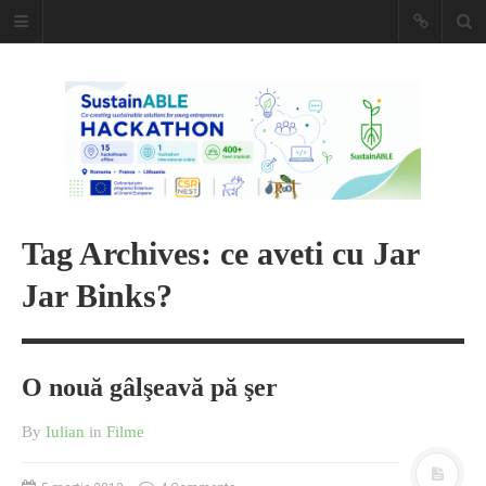
Caiet de
insemnari
DESCARCĂ!
Tag Archives: ce aveti cu Jar
Jar Binks?
O nouă gâlşeavă pă şer
By
Iulian
in
Filme