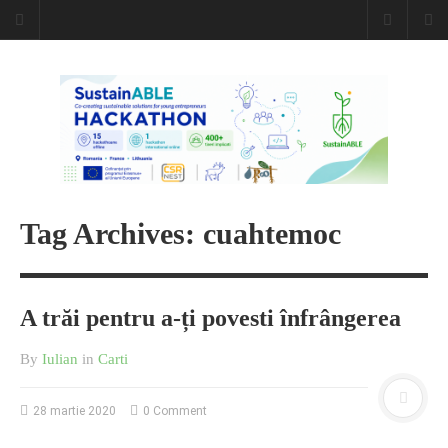
Caiet de
insemnari
DESCARCĂ!
Tag Archives: cuahtemoc
A trăi pentru a-ți povesti înfrângerea
By
Iulian
in
Carti
28 martie 2020
0 Comment