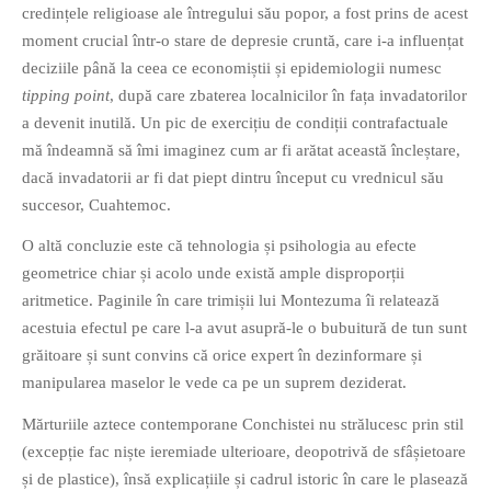
credințele religioase ale întregului său popor, a fost prins de acest
PAGINI
moment crucial într-o stare de depresie cruntă, care i-a influențat
Ce fac?
deciziile până la ceea ce economiștii și epidemiologii numesc
Clasicul „Despre mine…”
tipping point
, după care zbaterea localnicilor în fața invadatorilor
a devenit inutilă. Un pic de exercițiu de condiții contrafactuale
Contact
mă îndeamnă să îmi imaginez cum ar fi arătat această încleștare,
Descarca povestirea Floare
dacă invadatorii ar fi dat piept dintru început cu vrednicul său
Albastra!
succesor, Cuahtemoc.
Download 101 Movie
Acrostics!
O altă concluzie este că tehnologia și psihologia au efecte
geometrice chiar și acolo unde există ample disproporții
PRIETENI APROPIATI
aritmetice. Paginile în care trimișii lui Montezuma îi relatează
Victor Sosea – Designer
acestuia efectul pe care l-a avut asupră-le o bubuitură de tun sunt
grăitoare și sunt convins că orice expert în dezinformare și
manipularea maselor le vede ca pe un suprem deziderat.
PRIETENI DIN AFARA BRESLEI
Mărturiile aztece contemporane Conchistei nu strălucesc prin stil
GloryBox.ro
(excepție fac niște ieremiade ulterioare, deopotrivă de sfâșietoare
Vreau-schimbare.ro
și de plastice), însă explicațiile și cadrul istoric în care le plasează