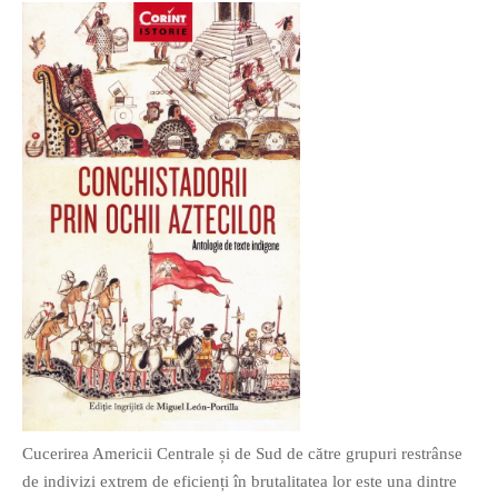
O poveste in care sexul se
confunda cu dragostea,
cinismul cu idealismul si
poezia cu umorul.
DESCARCĂ!
Cucerirea Americii Centrale și de Sud de către grupuri restrânse
de indivizi extrem de eficienți în brutalitatea lor este una dintre