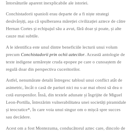
întorsăturile aparent inexplicabile ale istoriei.
Conchistadorii spanioli erau departe de a fi niște strategi
desăvârșiți, așa că spulberarea măreției civilizației aztece de către
Hernan Cortes și echipajul său a avut, fără doar și poate, și alte
cauze mai subtile.
If you like movies, words and
A le identifica este unul dintre beneficiile lecturii unui volum
mind games, then this is the
precum
Conchistadorii prin ochii aztecilor
. Această antologie de
book for you. Take the
texte indigene urmărește cruda epopee pe care o cunoaștem de
challenge of creating your
regulă doar din perspectiva cuceritorilor.
own acrostics and describing
famous movies by using the
Astfel, nenumărate detalii întregesc tabloul unui conflict atât de
very letters of their titles!
asimetric, încât o casă de pariuri nici nu s-ar mai obosi să dea o
cotă europenilor. Însă, din textele adunate și îngrijite de Miguel
RASFOIESTE
Leon-Portilla, întrezărim vulnerabilitatea unei societăți piramidale
și teocratice*, în care voia unui singur om o mișcă spre succes
sau decădere.
Acest om a fost Montezuma, conducătorul aztec care, dincolo de