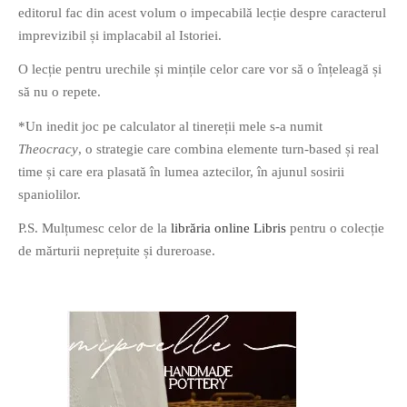
editorul fac din acest volum o impecabilă lecție despre caracterul
PRIETENI DIN BREASLA
imprevizibil și implacabil al Istoriei.
Filme-Carti.ro
O lecție pentru urechile și mințile celor care vor să o înțeleagă și
să nu o repete.
*Un inedit joc pe calculator al tinereții mele s-a numit
Theocracy
, o strategie care combina elemente turn-based și real
time și care era plasată în lumea aztecilor, în ajunul sosirii
spaniolilor.
P.S. Mulțumesc celor de la
librăria online
Libris
pentru o colecție
de mărturii neprețuite și dureroase.