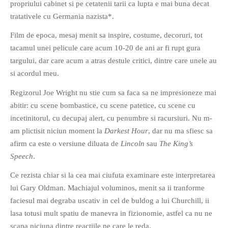
propriului cabinet si pe cetatenii tarii ca lupta e mai buna decat
PAGINI
tratativele cu Germania nazista*.
Ce fac?
Film de epoca, mesaj menit sa inspire, costume, decoruri, tot
Clasicul „Despre mine…”
tacamul unei pelicule care acum 10-20 de ani ar fi rupt gura
Contact
targului, dar care acum a atras destule critici, dintre care unele au
si acordul meu.
Descarca povestirea Floare
Albastra!
Regizorul Joe Wright nu stie cum sa faca sa ne impresioneze mai
Download 101 Movie
abitir: cu scene bombastice, cu scene patetice, cu scene cu
Acrostics!
incetinitorul, cu decupaj alert, cu penumbre si racursiuri. Nu m-
am plictisit niciun moment la
Darkest Hour
, dar nu ma sfiesc sa
PRIETENI APROPIATI
afirm ca este o versiune diluata de
Lincoln
sau
The King’s
Victor Sosea – Designer
Speech
.
Ce rezista chiar si la cea mai ciufuta examinare este interpretarea
PRIETENI DIN AFARA BRESLEI
lui Gary Oldman. Machiajul voluminos, menit sa ii tranforme
GloryBox.ro
faciesul mai degraba uscativ in cel de buldog a lui Churchill, ii
Vreau-schimbare.ro
lasa totusi mult spatiu de manevra in fizionomie, astfel ca nu ne
scapa niciuna dintre reactiile pe care le reda.