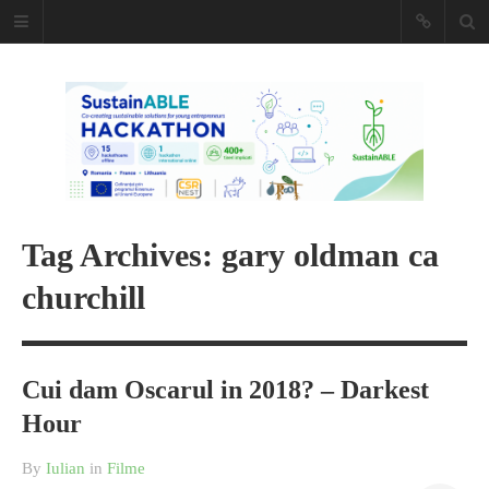
Caiet de
insemnari
DESCARCĂ!
Tag Archives: gary oldman ca
churchill
Cui dam Oscarul in 2018? – Darkest
Hour
By
Iulian
in
Filme