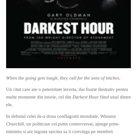
If you like movies, words and
mind games, then this is the
book for you. Take the
challenge of creating your
own acrostics and describing
When the going gets tough, they call for the sons of bitches
.
famous movies by using the
very letters of their titles!
Un citat care are o paternitate incerta, dar foarte ilustrativ pentru
multe momente din istorie, cel din
Darkest Hour
fiind unul dintre
ele.
RASFOIESTE
In debutul celei de-a doua conflagratii mondiale, Winston
Churchill, un politician cel putin controversat, ajunge prim-
ministru si are ingrata sarcina sa ii convinga pe membrii