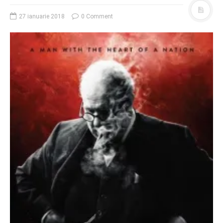
27 ianuarie 2018
0 Comment
O poveste in care sexul se
confunda cu dragostea,
cinismul cu idealismul si
poezia cu umorul.
DESCARCĂ!