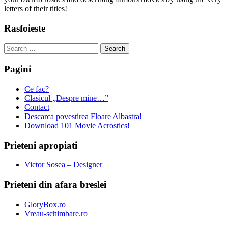
letters of their titles!
Rasfoieste
Search
for:
Pagini
Ce fac?
Clasicul „Despre mine…”
Contact
Descarca povestirea Floare Albastra!
Download 101 Movie Acrostics!
Prieteni apropiati
Victor Sosea – Designer
Prieteni din afara breslei
GloryBox.ro
Vreau-schimbare.ro