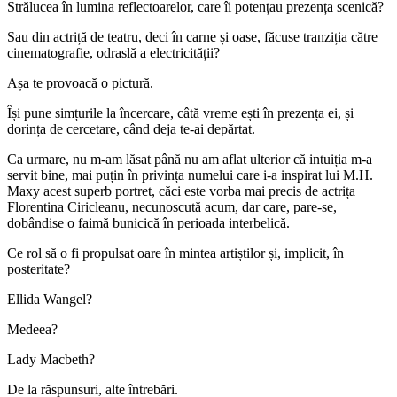
Strălucea în lumina reflectoarelor, care îi potențau prezența scenică?
Sau din actriță de teatru, deci în carne și oase, făcuse tranziția către
cinematografie, odraslă a electricității?
Așa te provoacă o pictură.
Își pune simțurile la încercare, câtă vreme ești în prezența ei, și
dorința de cercetare, când deja te-ai depărtat.
Ca urmare, nu m-am lăsat până nu am aflat ulterior că intuiția m-a
servit bine, mai puțin în privința numelui care i-a inspirat lui M.H.
Maxy acest superb portret, căci este vorba mai precis de actrița
Florentina Ciricleanu, necunoscută acum, dar care, pare-se,
dobândise o faimă bunicică în perioada interbelică.
Ce rol să o fi propulsat oare în mintea artiștilor și, implicit, în
posteritate?
Ellida Wangel?
Medeea?
Lady Macbeth?
De la răspunsuri, alte întrebări.