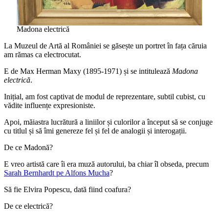
Madona electrică
La Muzeul de Artă al României se găsește un portret în fața căruia
am rămas ca electrocutat.
E de Max Herman Maxy (1895-1971) și se intitulează
Madona
electrică
.
Inițial, am fost captivat de modul de reprezentare, subtil cubist, cu
vădite influențe expresioniste.
Apoi, măiastra lucrătură a liniilor și culorilor a început să se conjuge
cu titlul și să îmi genereze fel și fel de analogii și interogații.
De ce Madonă?
E vreo artistă care îi era muză autorului, ba chiar îl obseda, precum
Sarah Bernhardt pe Alfons Mucha
?
Să fie Elvira Popescu, dată fiind coafura?
De ce electrică?