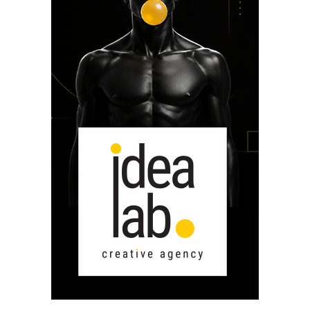
PAGINI
Ce fac?
Clasicul „Despre mine…”
Contact
Descarca povestirea Floare
Albastra!
Download 101 Movie
Acrostics!
PRIETENI APROPIATI
Victor Sosea – Designer
PRIETENI DIN AFARA BRESLEI
GloryBox.ro
Vreau-schimbare.ro