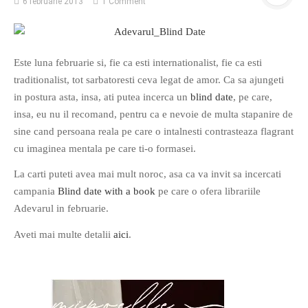
6 februarie 2013
1 Comment
O poveste in care sexul se
Este luna februarie si, fie ca esti internationalist, fie ca esti
confunda cu dragostea,
traditionalist, tot sarbatoresti ceva legat de amor. Ca sa ajungeti
cinismul cu idealismul si
in postura asta, insa, ati putea incerca un
blind date
, pe care,
poezia cu umorul.
insa, eu nu il recomand, pentru ca e nevoie de multa stapanire de
sine cand persoana reala pe care o intalnesti contrasteaza flagrant
DESCARCĂ!
cu imaginea mentala pe care ti-o formasei.
La carti puteti avea mai mult noroc, asa ca va invit sa incercati
campania
Blind date with a book
pe care o ofera librariile
Adevarul in februarie.
Aveti mai multe detalii
aici
.