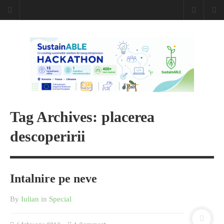
Caiet de
insemnari
DESCARCĂ!
Tag Archives: placerea
descoperirii
Intalnire pe neve
By
Iulian
in
Special