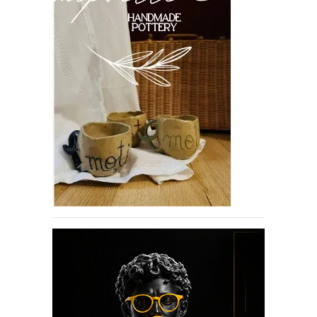
If you like movies, words and
mind games, then this is the
book for you. Take the
challenge of creating your
own acrostics and describing
famous movies by using the
very letters of their titles!
RASFOIESTE