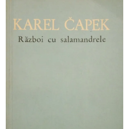
O poveste in care sexul se
confunda cu dragostea,
cinismul cu idealismul si
poezia cu umorul.
DESCARCĂ!