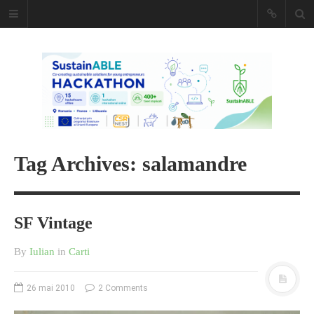
Caiet de
insemnari
DESCARCĂ!
Tag Archives: salamandre
SF Vintage
By
Iulian
in
Carti
26 mai 2010
2 Comments