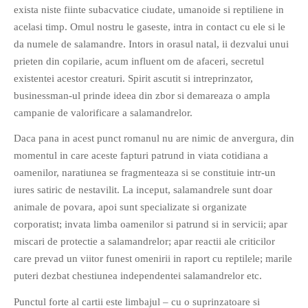
exista niste fiinte subacvatice ciudate, umanoide si reptiliene in
PAGINI
acelasi timp. Omul nostru le gaseste, intra in contact cu ele si le
Ce fac?
da numele de salamandre. Intors in orasul natal, ii dezvalui unui
Clasicul „Despre mine…”
prieten din copilarie, acum influent om de afaceri, secretul
existentei acestor creaturi. Spirit ascutit si intreprinzator,
Contact
businessman-ul prinde ideea din zbor si demareaza o ampla
Descarca povestirea Floare
campanie de valorificare a salamandrelor.
Albastra!
Download 101 Movie
Daca pana in acest punct romanul nu are nimic de anvergura, din
Acrostics!
momentul in care aceste fapturi patrund in viata cotidiana a
oamenilor, naratiunea se fragmenteaza si se constituie intr-un
PRIETENI APROPIATI
iures satiric de nestavilit. La inceput, salamandrele sunt doar
Victor Sosea – Designer
animale de povara, apoi sunt specializate si organizate
corporatist; invata limba oamenilor si patrund si in servicii; apar
miscari de protectie a salamandrelor; apar reactii ale criticilor
PRIETENI DIN AFARA BRESLEI
care prevad un viitor funest omenirii in raport cu reptilele; marile
GloryBox.ro
puteri dezbat chestiunea independentei salamandrelor etc.
Vreau-schimbare.ro
Punctul forte al cartii este limbajul – cu o suprinzatoare si