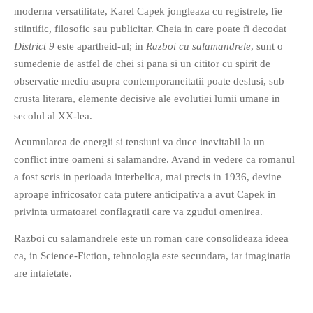
moderna versatilitate, Karel Capek jongleaza cu registrele, fie
PRIETENI DIN BREASLA
stiintific, filosofic sau publicitar. Cheia in care poate fi decodat
Filme-Carti.ro
District 9
este apartheid-ul; in
Razboi cu salamandrele
, sunt o
sumedenie de astfel de chei si pana si un cititor cu spirit de
observatie mediu asupra contemporaneitatii poate deslusi, sub
crusta literara, elemente decisive ale evolutiei lumii umane in
secolul al XX-lea.
Acumularea de energii si tensiuni va duce inevitabil la un
conflict intre oameni si salamandre. Avand in vedere ca romanul
a fost scris in perioada interbelica, mai precis in 1936, devine
aproape infricosator cata putere anticipativa a avut Capek in
privinta urmatoarei conflagratii care va zgudui omenirea.
Razboi cu salamandrele este un roman care consolideaza ideea
ca, in Science-Fiction, tehnologia este secundara, iar imaginatia
are intaietate.