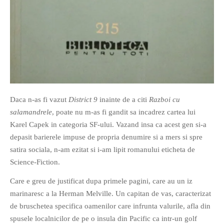
If you like movies, words and
mind games, then this is the
book for you. Take the
Daca n-as fi vazut
District 9
inainte de a citi
Razboi cu
challenge of creating your
salamandrele
, poate nu m-as fi gandit sa incadrez cartea lui
own acrostics and describing
Karel Capek in categoria SF-ului. Vazand insa ca acest gen si-a
famous movies by using the
depasit barierele impuse de propria denumire si a mers si spre
very letters of their titles!
satira sociala, n-am ezitat si i-am lipit romanului eticheta de
Science-Fiction.
RASFOIESTE
Care e greu de justificat dupa primele pagini, care au un iz
marinaresc a la Herman Melville. Un capitan de vas, caracterizat
de bruschetea specifica oamenilor care infrunta valurile, afla din
spusele localnicilor de pe o insula din Pacific ca intr-un golf