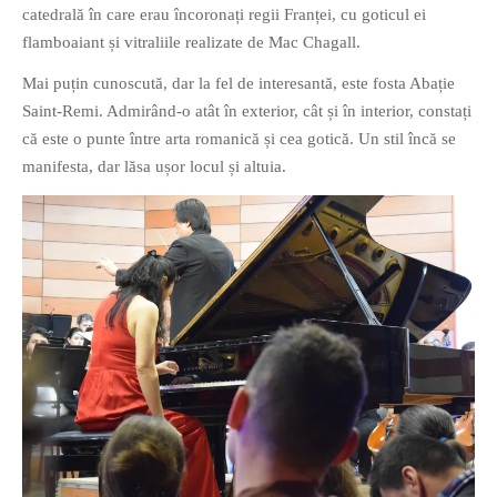
catedrală în care erau încoronați regii Franței, cu goticul ei
PRIETENI DIN BREASLA
flamboaiant și vitraliile realizate de Mac Chagall.
Filme-Carti.ro
Mai puțin cunoscută, dar la fel de interesantă, este fosta Abație
Saint-Remi. Admirând-o atât în exterior, cât și în interior, constați
că este o punte între arta romanică și cea gotică. Un stil încă se
manifesta, dar lăsa ușor locul și altuia.