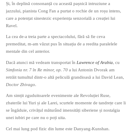
Și, în deplină consonanță cu această pașnică intruziune a
jazzului, pianista Cong Fan a purtat o rochie de un roșu intens,
care a potențat sinestezic experiența senzorială a creației lui
Ravel.
La cea de-a treia parte a spectacolului, fără să fie ceva
premeditat, m-am văzut pus în situația de a reedita paralelele
mentale din cel anterior.
Dacă atunci mă vedeam transportat în
Lawrence of Arabia
, cu
Simfonia nr. 7 în Re minor, op. 70
a lui Antonin Dvorak am
retrăit tumultul dintr-o altă peliculă grandioasă a lui David Lean,
Doctor Zhivago
.
Am simțit zguduitoarele evenimente ale Revoluției Ruse,
zbaterile lui Yuri și ale Larei, scurtele momente de tandrețe care li
se îngăduie, crivățul măturând imensități siberiene și nostalgia
unei iubiri pe care nu o poți uita.
Cel mai lung pod fizic din lume este Danyang-Kunshan.