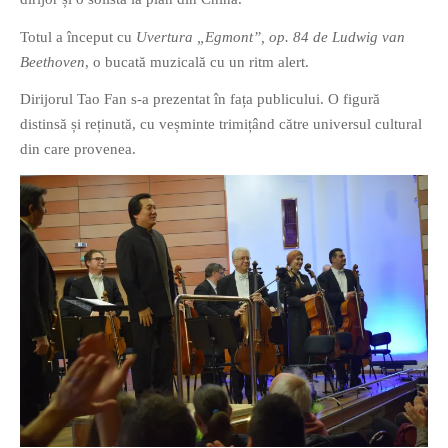
Totul a început cu
Uvertura „Egmont”, op. 84 de Ludwig van
Beethoven
, o bucată muzicală cu un ritm alert.
Dirijorul Tao Fan s-a prezentat în fața publicului. O figură
distinsă și reținută, cu veșminte trimițând către universul cultural
If you like movies, words and
din care provenea.
mind games, then this is the
book for you. Take the
challenge of creating your
own acrostics and describing
famous movies by using the
very letters of their titles!
RASFOIESTE