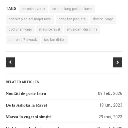
TAGS
antonin dvorak
cel mai lung pod din lume
concert pian sol major ravel
cong fan pianista
doctor jivago
doctor zhivago
maurice ravel
muzicieni din china
simfonia 7 dvorak
tao fan dirijor
RELATED ARTICLES.
09 feb., 2026
Noutăți de peste Istru
19 iun., 2023
De la Ashoka la Ravel
29 mai, 2023
Marea în cuget și simțiri