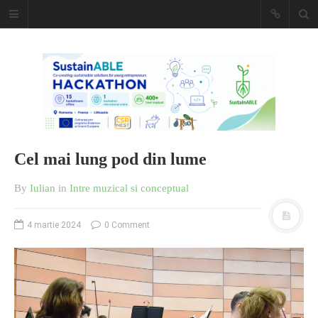
Caiet de
insemnari
DESCARCĂ!
Cel mai lung pod din lume
By
Iulian
in
Intre muzical si conceptual
4 martie 2024
0 Comment