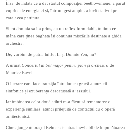
Însă, de îndată ce a dat startul compoziției beethoveniene, a părut
PAGINI
cuprins de energia ei și, într-un gest amplu, a lovit stativul pe
Ce fac?
care avea partitura.
Clasicul „Despre mine…”
Și tot domnia sa l-a prins, cu un reflex formidabil, în timp ce
Contact
mâna care ținea bagheta își continua mișcările destinate a ghida
Descarca povestirea Floare
orchestra.
Albastra!
De, vorbim de patria lui Jet Li și Donnie Yen, nu?
Download 101 Movie
Acrostics!
A urmat
Concertul în Sol major pentru pian și orchestră
de
Maurice Ravel.
PRIETENI APROPIATI
O lucrare care face tranziția între lumea gravă a muzicii
Victor Sosea – Designer
simfonice și exuberanța descătușată a jazzului.
Iar îmbinarea celor două stiluri m-a făcut să rememorez o
PRIETENI DIN AFARA BRESLEI
experiență similară, atunci prilejuită de contactul cu o operă
GloryBox.ro
arhitectonică.
Vreau-schimbare.ro
Cine ajunge în orașul Reims este atras inevitabil de impunătoarea