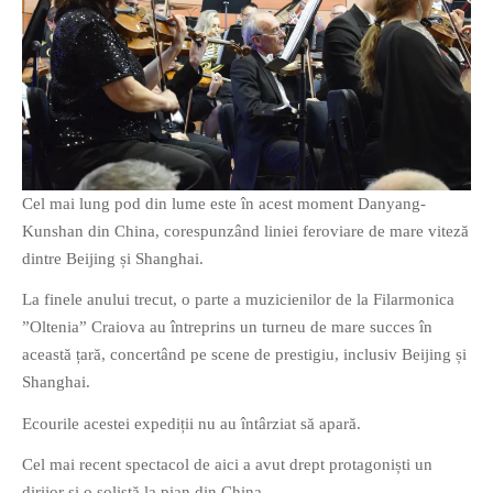
O poveste in care sexul se
confunda cu dragostea,
cinismul cu idealismul si
poezia cu umorul.
Cel mai lung pod din lume este în acest moment Danyang-
Kunshan din China, corespunzând liniei feroviare de mare viteză
DESCARCĂ!
dintre Beijing și Shanghai.
La finele anului trecut, o parte a muzicienilor de la Filarmonica
”Oltenia” Craiova au întreprins un turneu de mare succes în
această țară, concertând pe scene de prestigiu, inclusiv Beijing și
Shanghai.
Ecourile acestei expediții nu au întârziat să apară.
Cel mai recent spectacol de aici a avut drept protagoniști un
dirijor și o solistă la pian din China.