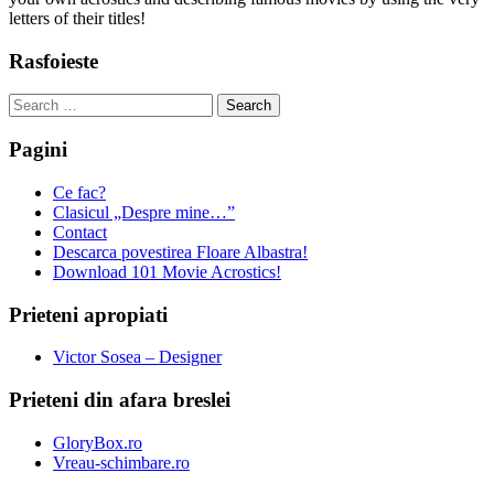
letters of their titles!
Rasfoieste
Search
for:
Pagini
Ce fac?
Clasicul „Despre mine…”
Contact
Descarca povestirea Floare Albastra!
Download 101 Movie Acrostics!
Prieteni apropiati
Victor Sosea – Designer
Prieteni din afara breslei
GloryBox.ro
Vreau-schimbare.ro