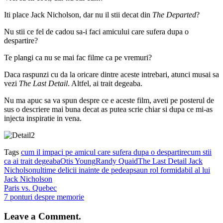
Iti place Jack Nicholson, dar nu il stii decat din
The Departed
?
Nu stii ce fel de cadou sa-i faci amicului care sufera dupa o
despartire?
Te plangi ca nu se mai fac filme ca pe vremuri?
Daca raspunzi cu da la oricare dintre aceste intrebari, atunci musai sa
vezi
The Last Detail
. Altfel, ai trait degeaba.
Nu ma apuc sa va spun despre ce e aceste film, aveti pe posterul de
sus o descriere mai buna decat as putea scrie chiar si dupa ce mi-as
injecta inspiratie in vena.
Tags
cum il impaci pe amicul care sufera dupa o despartire
cum stii
ca ai trait degeaba
Otis Young
Randy Quaid
The Last Detail Jack
Nicholson
ultime delicii inainte de pedeapsa
un rol formidabil al lui
Jack Nicholson
Paris vs. Quebec
7 ponturi despre memorie
Leave a Comment.