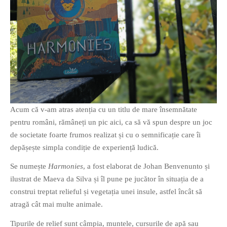
O poveste in care sexul se
confunda cu dragostea,
cinismul cu idealismul si
poezia cu umorul.
DESCARCĂ!
Acum că v-am atras atenția cu un titlu de mare însemnătate
pentru români, rămâneți un pic aici, ca să vă spun despre un joc
de societate foarte frumos realizat și cu o semnificație care îi
depășește simpla condiție de experiență ludică.
Se numește
Harmonies
, a fost elaborat de Johan Benvenunto și
ilustrat de Maeva da Silva și îl pune pe jucător în situația de a
construi treptat relieful și vegetația unei insule, astfel încât să
atragă cât mai multe animale.
Tipurile de relief sunt câmpia, muntele, cursurile de apă sau