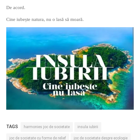
De acord.
Cine iubește natura, nu o lasă să moară.
TAGS
harmonies joc de societate
insula iubirii
joc de societate cu forme de relief
joc de societate despre ecologie