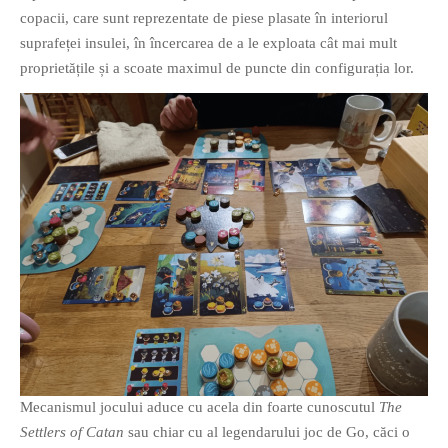
copacii, care sunt reprezentate de piese plasate în interiorul
suprafeței insulei, în încercarea de a le exploata cât mai mult
proprietățile și a scoate maximul de puncte din configurația lor.
If you like movies, words and
mind games, then this is the
book for you. Take the
challenge of creating your
own acrostics and describing
famous movies by using the
very letters of their titles!
RASFOIESTE
Mecanismul jocului aduce cu acela din foarte cunoscutul
The
Settlers of Catan
sau chiar cu al legendarului joc de Go, căci o