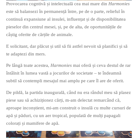
Provocarea cogntivă și intelectuală cea mai mare din
Harmonies
PRIETENI DIN BREASLA
este să balansezi în permanență între, pe de o parte, relieful în
Filme-Carti.ro
continuă expansiune al insulei, influențat și de disponibilitatea
pieselor din centrul mesei, și, pe de alta, de oportunitățile de
câștig oferite de cărțile de animale.
E solicitant, dar plăcut și util să fii astfel nevoit să planifici și să
te adaptezi din mers.
Pe lângă toate acestea,
Harmonies
mai oferă și ceva destul de rar
întâlnit în lumea vastă a jocurilor de societate – te îndeamnă
subtil să contempli mesajul mai amplu pe care îl are de oferit.
De pildă, la partida inaugurală, când nu era rândul meu să plasez
piese sau să achiziționez cărți, m-am delectat remarcând că,
aproape inconștient, mi-am construit o insulă cu multe cursuri de
apă și păduri, cu un aer tropical, populată de mulți papagali
colorați și mamifere de apă.