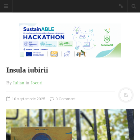
Caiet de
insemnari
DESCARCĂ!
Insula iubirii
By
Iulian
in
Jocuri
10 septembrie 2025
0 Comment