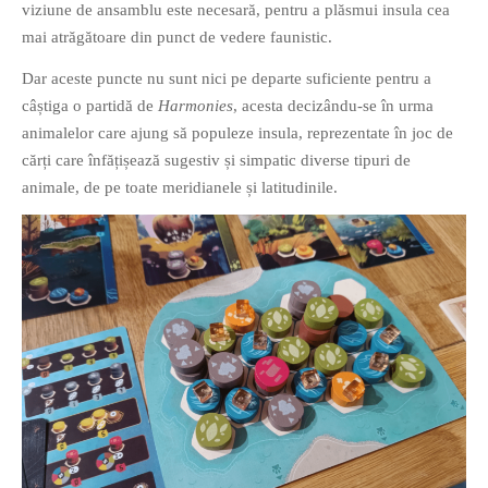
viziune de ansamblu este necesară, pentru a plăsmui insula cea
PAGINI
mai atrăgătoare din punct de vedere faunistic.
Ce fac?
Dar aceste puncte nu sunt nici pe departe suficiente pentru a
Clasicul „Despre mine…”
câștiga o partidă de
Harmonies
, acesta decizându-se în urma
Contact
animalelor care ajung să populeze insula, reprezentate în joc de
Descarca povestirea Floare
cărți care înfățișează sugestiv și simpatic diverse tipuri de
Albastra!
animale, de pe toate meridianele și latitudinile.
Download 101 Movie
Acrostics!
PRIETENI APROPIATI
Victor Sosea – Designer
PRIETENI DIN AFARA BRESLEI
GloryBox.ro
Vreau-schimbare.ro