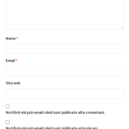
Nume
*
Email
*
Site web
Notifică-mă prin email când sunt publicate alte comentarii.
Notifică-mă prin email când sunt publicate articole noi.