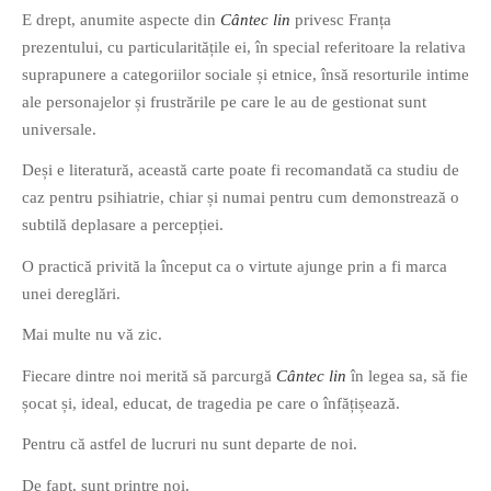
E drept, anumite aspecte din
Cântec lin
privesc Franța
PAGINI
prezentului, cu particularitățile ei, în special referitoare la relativa
Ce fac?
suprapunere a categoriilor sociale și etnice, însă resorturile intime
Clasicul „Despre mine…”
ale personajelor și frustrările pe care le au de gestionat sunt
Contact
universale.
Descarca povestirea Floare
Deși e literatură, această carte poate fi recomandată ca studiu de
Albastra!
caz pentru psihiatrie, chiar și numai pentru cum demonstrează o
Download 101 Movie
subtilă deplasare a percepției.
Acrostics!
O practică privită la început ca o virtute ajunge prin a fi marca
PRIETENI APROPIATI
unei dereglări.
Victor Sosea – Designer
Mai multe nu vă zic.
Fiecare dintre noi merită să parcurgă
Cântec lin
în legea sa, să fie
PRIETENI DIN AFARA BRESLEI
șocat și, ideal, educat, de tragedia pe care o înfățișează.
GloryBox.ro
Pentru că astfel de lucruri nu sunt departe de noi.
Vreau-schimbare.ro
De fapt, sunt printre noi.