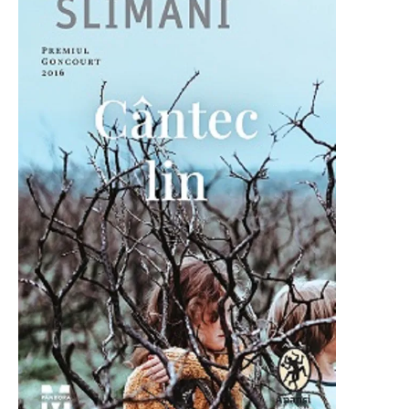
O poveste in care sexul se
confunda cu dragostea,
cinismul cu idealismul si
poezia cu umorul.
DESCARCĂ!