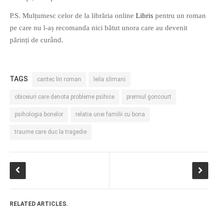
PRIETENI DIN BREASLA
P.S. Mulțumesc celor de la librăria online
Libris
pentru un roman
Filme-Carti.ro
pe care nu l-aș recomanda nici bătut unora care au devenit
părinți de curând.
TAGS
cantec lin roman
leila slimani
obiceiuri care denota probleme psihice
premiul goncourt
psihologia bonelor
relatia unei familii cu bona
traume care duc la tragedie
RELATED ARTICLES.