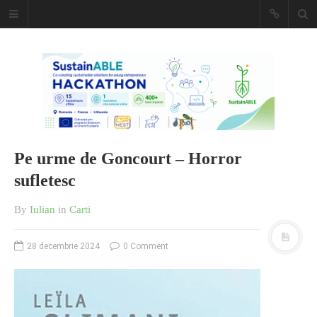
Caiet de
insemnari
DESCARCĂ!
Pe urme de Goncourt – Horror
sufletesc
By
Iulian
in
Carti
28 decembrie 2024
0 Comment