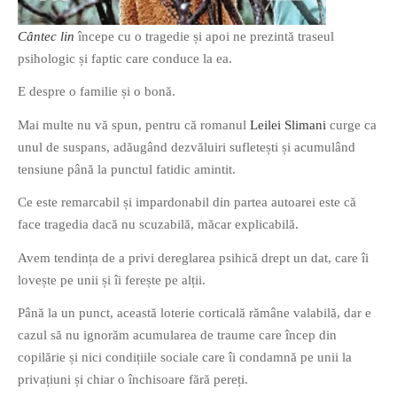
Cântec lin
începe cu o tragedie și apoi ne prezintă traseul
psihologic și faptic care conduce la ea.
E despre o familie și o bonă.
If you like movies, words and
Mai multe nu vă spun, pentru că romanul
Leilei Slimani
curge ca
mind games, then this is the
unul de suspans, adăugând dezvăluiri sufletești și acumulând
book for you. Take the
tensiune până la punctul fatidic amintit.
challenge of creating your
Ce este remarcabil și impardonabil din partea autoarei este că
own acrostics and describing
face tragedia dacă nu scuzabilă, măcar explicabilă.
famous movies by using the
very letters of their titles!
Avem tendința de a privi dereglarea psihică drept un dat, care îi
lovește pe unii și îi ferește pe alții.
RASFOIESTE
Până la un punct, această loterie corticală rămâne valabilă, dar e
cazul să nu ignorăm acumularea de traume care încep din
copilărie și nici condițiile sociale care îi condamnă pe unii la
privațiuni și chiar o închisoare fără pereți.