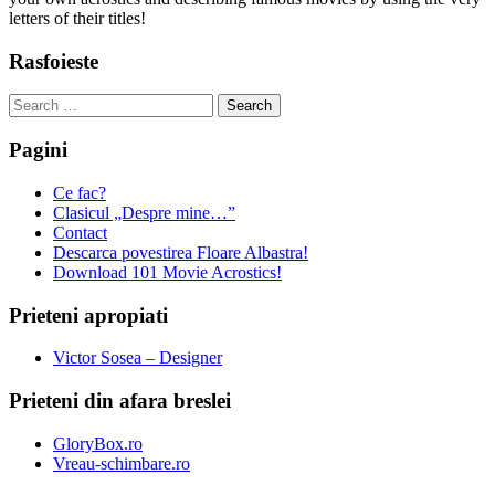
letters of their titles!
Rasfoieste
Search
for:
Pagini
Ce fac?
Clasicul „Despre mine…”
Contact
Descarca povestirea Floare Albastra!
Download 101 Movie Acrostics!
Prieteni apropiati
Victor Sosea – Designer
Prieteni din afara breslei
GloryBox.ro
Vreau-schimbare.ro