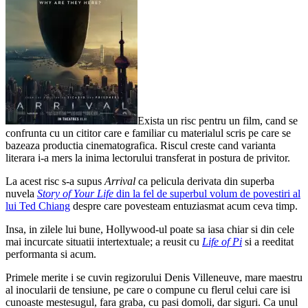
Exista un risc pentru un film, cand se
confrunta cu un cititor care e familiar cu materialul scris pe care se
bazeaza productia cinematografica. Riscul creste cand varianta
literara i-a mers la inima lectorului transferat in postura de privitor.
La acest risc s-a supus
Arrival
ca pelicula derivata din superba
nuvela
Story of Your Life
din la fel de superbul volum de povestiri al
lui Ted Chiang
despre care povesteam entuziasmat acum ceva timp.
Insa, in zilele lui bune, Hollywood-ul poate sa iasa chiar si din cele
mai incurcate situatii intertextuale; a reusit cu
Life of Pi
si a reeditat
performanta si acum.
Primele merite i se cuvin regizorului Denis Villeneuve, mare maestru
al inocularii de tensiune, pe care o compune cu flerul celui care isi
cunoaste mestesugul, fara graba, cu pasi domoli, dar siguri. Ca unul