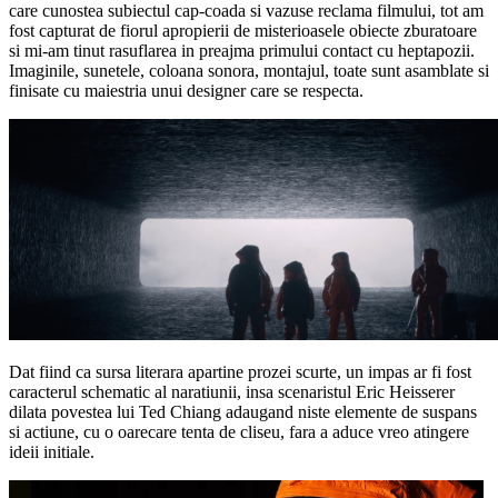
care cunostea subiectul cap-coada si vazuse reclama filmului, tot am
fost capturat de fiorul apropierii de misterioasele obiecte zburatoare
si mi-am tinut rasuflarea in preajma primului contact cu heptapozii.
Imaginile, sunetele, coloana sonora, montajul, toate sunt asamblate si
finisate cu maiestria unui designer care se respecta.
Dat fiind ca sursa literara apartine prozei scurte, un impas ar fi fost
caracterul schematic al naratiunii, insa scenaristul Eric Heisserer
dilata povestea lui Ted Chiang adaugand niste elemente de suspans
si actiune, cu o oarecare tenta de cliseu, fara a aduce vreo atingere
ideii initiale.