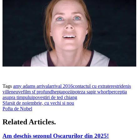
Tags
amy adams arrival
arrival 2016
contactul cu extraterestri
denis
villeneuve
film sf profund
heptapozi
ipoteza sapir whorf
perceptia
asupra timpului
povestiri de ted chiang
Sfarsit de noiembrie, cu vechi si nou
Pofta de Nobel
Related Articles.
Am deschis sezonul Oscarurilor din 2025!