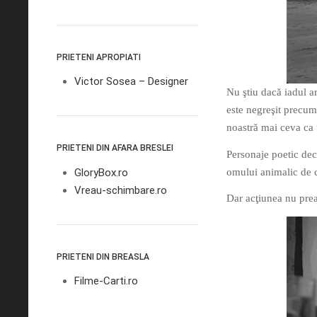
PRIETENI APROPIATI
Victor Sosea – Designer
Nu ştiu dacă iadul a
este negreşit precum
noastră mai ceva ca
PRIETENI DIN AFARA BRESLEI
Personaje poetic dec
GloryBox.ro
omului animalic de c
Vreau-schimbare.ro
Dar acţiunea nu prea 
PRIETENI DIN BREASLA
Filme-Carti.ro