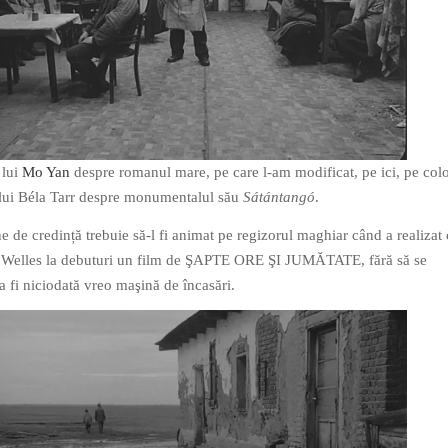
 lui
Mo Yan
despre romanul mare, pe care l-am modificat, pe ici, pe colo,
l lui Béla Tarr despre monumentalul său
Sátántangó
.
e de credință trebuie să-l fi animat pe regizorul maghiar când a realizat
 Welles la debuturi un film de ŞAPTE ORE ŞI JUMĂTATE, fără să se
a fi niciodată vreo maşină de încasări.