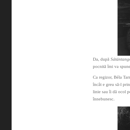
Da, după
Sátántang
pocnită îmi va spun
Ca regizor, Béla Tarr
încât e greu să-l pri
linie sau îi dă ocol 
înnebunesc.