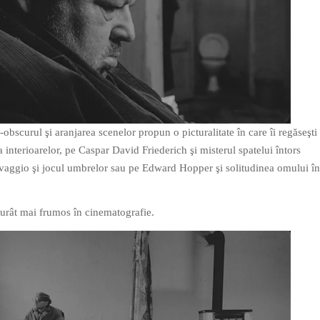
r-obscurul şi aranjarea scenelor propun o picturalitate în care îi regăseşti
 interioarelor, pe Caspar David Friederich şi misterul spatelui întors
avaggio şi jocul umbrelor sau pe Edward Hopper şi solitudinea omului în
 urât mai frumos în cinematografie.