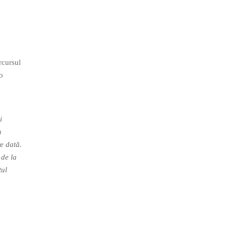
rcursul
o
i
u
re dată.
 de la
tul