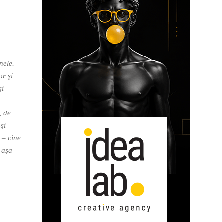
nele.
or şi
şi
, de
şi
u – cine
t aşa