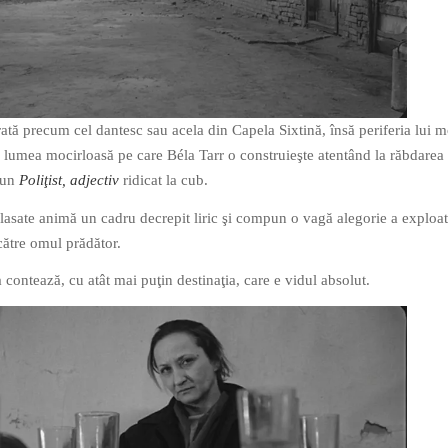
rată precum cel dantesc sau acela din Capela Sixtină, însă periferia lui 
 lumea mocirloasă pe care Béla Tarr o construieşte atentând la răbdarea
 un
Poliţist, adjectiv
ridicat la cub.
lasate animă un cadru decrepit liric şi compun o vagă alegorie a exploat
ătre omul prădător.
contează, cu atât mai puţin destinaţia, care e vidul absolut.