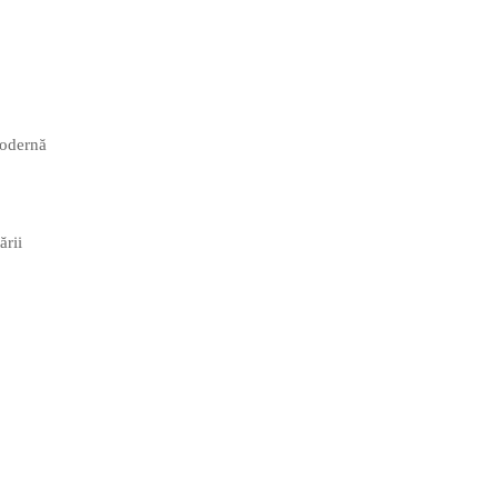
modernă
ării