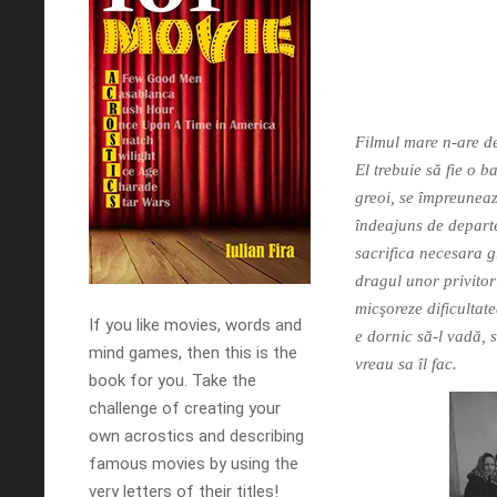
Filmul mare n-are de
El trebuie să fie o b
greoi, se împreuneaz
îndeajuns de departe
sacrifica necesara g
dragul unor privitori
micşoreze dificultate
If you like movies, words and
e dornic să-l vadă, s
mind games, then this is the
vreau sa îl fac.
book for you. Take the
challenge of creating your
own acrostics and describing
famous movies by using the
very letters of their titles!