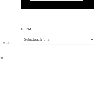
ARHIVA
Arhiva
 astfel
 cu