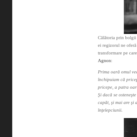
Călătoria prin bolgi
ei regizorul ne ofer
transformare pe care
Agnon
:
Prima oară omul ve
închipuiam că pricep
pricepe, a patra oară
Şi dacă se osteneşte 
capăt, şi mai are şi
înţelepciunii.