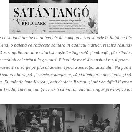
 ce sa facă tumbe ca animalele de companie sau să urle în haită ca hie
alenă, o balenă ce rătăceşte solitară în adâncul mărilor, respiră răsunăt
ă rostogolitoare-ntre valuri şi naşte însângerată şi măreaţă, păstrându-
 rechinii cei strânşi în grupuri. Filmul de mari dimensiuni nu-şi poate
ravitate ca să fie pe placul acestei epoci a senzaţionalismului. Nu poate
 sau al altora, să-şi scurteze lungimea, să-şi diminueze densitatea şi să-
a. Eu atât de lung îl vreau, atât de dens îl vreau şi atât de dificil îl vrea
ă-l vadă, cine nu, nu. Şi de-ar fi să-mi rămână un singur privitor, eu to