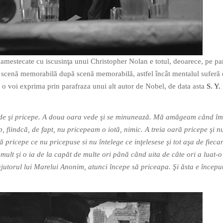
i amestecate cu iscusinţa unui Christopher Nolan e totul, deoarece, pe pa
ă scenă memorabilă după scenă memorabilă, astfel încât mentalul suferă 
 o voi exprima prin parafraza unui alt autor de Nobel, de data asta
S. Y.
de şi pricepe. A doua oara vede şi se minunează. Mă amăgeam când îm
, fiindcă, de fapt, nu pricepeam o iotă, nimic. A treia oară pricepe şi n
 pricepe ce nu pricepuse si nu întelege ce inţelesese şi tot aşa de fieca
mult şi o ia de la capăt de multe ori până când uita de câte ori a luat-o
 ajutorul lui Marelui Anonim, atunci începe să priceapa. Şi ăsta e începu