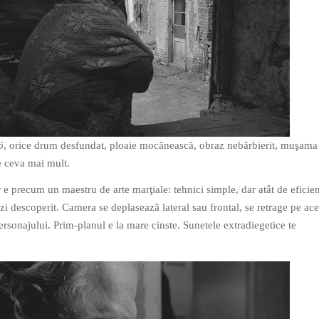
ó
, orice drum desfundat, ploaie mocănească, obraz nebărbierit, muşama
e ceva mai mult.
 e precum un maestru de arte marţiale: tehnici simple, dar atât de eficien
nzi descoperit. Camera se deplasează lateral sau frontal, se retrage pe ace
personajului. Prim-planul e la mare cinste. Sunetele extradiegetice te