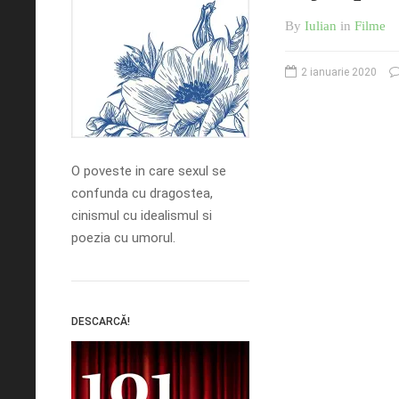
By
Iulian
in
Filme
2 ianuarie 2020
O poveste in care sexul se
confunda cu dragostea,
cinismul cu idealismul si
poezia cu umorul.
DESCARCĂ!