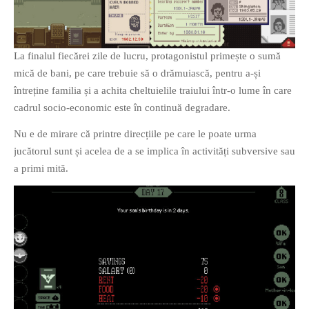
PRIETENI DIN BREASLA
Filme-Carti.ro
La finalul fiecărei zile de lucru, protagonistul primește o sumă
mică de bani, pe care trebuie să o drămuiască, pentru a-și
întreține familia și a achita cheltuielile traiului într-o lume în care
cadrul socio-economic este în continuă degradare.
Nu e de mirare că printre direcțiile pe care le poate urma
jucătorul sunt și acelea de a se implica în activități subversive sau
a primi mită.