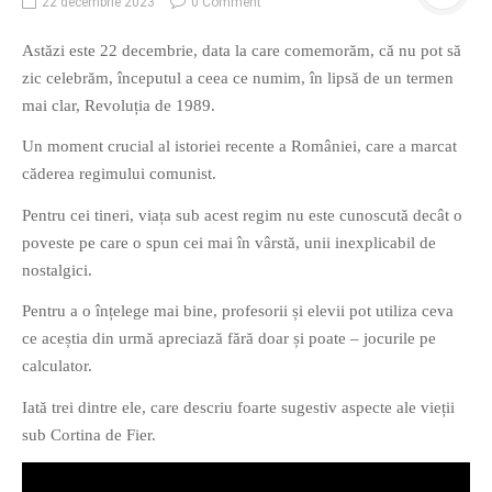
22 decembrie 2023
0 Comment
Astăzi este 22 decembrie, data la care comemorăm, că nu pot să
zic celebrăm, începutul a ceea ce numim, în lipsă de un termen
O poveste in care sexul se
mai clar, Revoluția de 1989.
confunda cu dragostea,
Un moment crucial al istoriei recente a României, care a marcat
cinismul cu idealismul si
căderea regimului comunist.
poezia cu umorul.
Pentru cei tineri, viața sub acest regim nu este cunoscută decât o
DESCARCĂ!
poveste pe care o spun cei mai în vârstă, unii inexplicabil de
nostalgici.
Pentru a o înțelege mai bine, profesorii și elevii pot utiliza ceva
ce aceștia din urmă apreciază fără doar și poate – jocurile pe
calculator.
Iată trei dintre ele, care descriu foarte sugestiv aspecte ale vieții
sub Cortina de Fier.