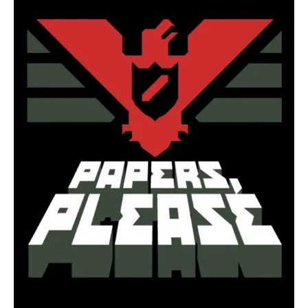
If you like movies, words and
mind games, then this is the
book for you. Take the
challenge of creating your
own acrostics and describing
famous movies by using the
very letters of their titles!
RASFOIESTE