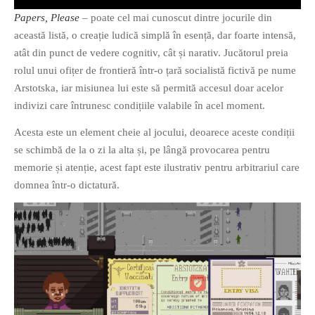
PAGINI
Papers, Please
– poate cel mai cunoscut dintre jocurile din
această listă, o creație ludică simplă în esență, dar foarte intensă,
Ce fac?
atât din punct de vedere cognitiv, cât și narativ. Jucătorul preia
Clasicul „Despre mine…”
rolul unui ofițer de frontieră într-o țară socialistă fictivă pe nume
Contact
Arstotska, iar misiunea lui este să permită accesul doar acelor
Descarca povestirea Floare
indivizi care întrunesc condițiile valabile în acel moment.
Albastra!
Acesta este un element cheie al jocului, deoarece aceste condiții
Download 101 Movie
se schimbă de la o zi la alta și, pe lângă provocarea pentru
Acrostics!
memorie și atenție, acest fapt este ilustrativ pentru arbitrariul care
domnea într-o dictatură.
PRIETENI APROPIATI
Victor Sosea – Designer
PRIETENI DIN AFARA BRESLEI
GloryBox.ro
Vreau-schimbare.ro