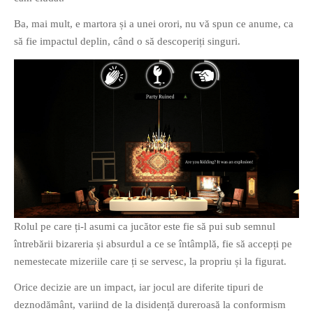
Ba, mai mult, e martora și a unei orori, nu vă spun ce anume, ca
să fie impactul deplin, când o să descoperiți singuri.
Rolul pe care ți-l asumi ca jucător este fie să pui sub semnul
întrebării bizareria și absurdul a ce se întâmplă, fie să accepți pe
nemestecate mizeriile care ți se servesc, la propriu și la figurat.
Orice decizie are un impact, iar jocul are diferite tipuri de
deznodământ, variind de la disidență dureroasă la conformism