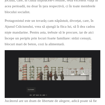
jocului, care, în ciuda mijloacele-i reduse, redă excelent viața în
acea perioadă, nu doar în țara respectivă, ci în toate membrele
blocului socialist.
Protagonistul este un tovarăș cam năpăstuit, divorțat, care, în
Ajunul Crăciunului, vrea să ajungă la fiica lui, să îi dea cadou
niște mandarine. Pentru asta, trebuie să le procure, iar de aici
începe un periplu prin locuri foarte familiare: străzi cenușii,
blocuri mari de beton, cozi la alimentară.
Jucătorul are un dram de libertate de alegere, adică poate să fie