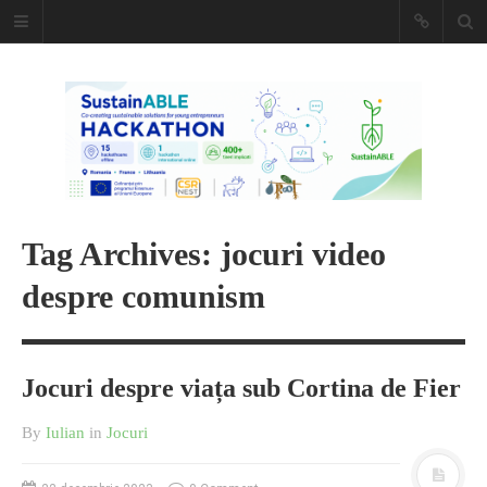
Caiet de
insemnari
DESCARCĂ!
Tag Archives: jocuri video
despre comunism
Jocuri despre viața sub Cortina de Fier
By
Iulian
in
Jocuri