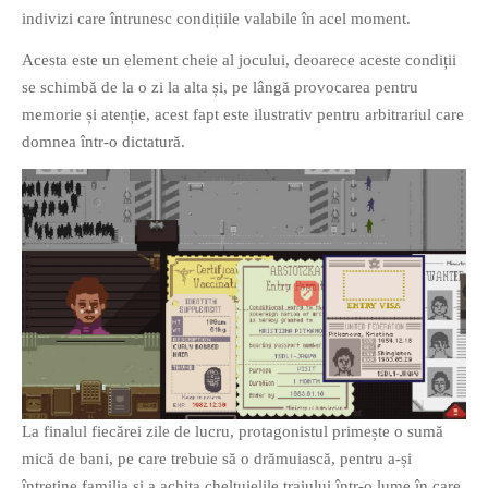
indivizi care întrunesc condițiile valabile în acel moment.
PAGINI
Acesta este un element cheie al jocului, deoarece aceste condiții
Ce fac?
se schimbă de la o zi la alta și, pe lângă provocarea pentru
Clasicul „Despre mine…”
memorie și atenție, acest fapt este ilustrativ pentru arbitrariul care
Contact
domnea într-o dictatură.
Descarca povestirea Floare
Albastra!
Download 101 Movie
Acrostics!
PRIETENI APROPIATI
Victor Sosea – Designer
PRIETENI DIN AFARA BRESLEI
GloryBox.ro
La finalul fiecărei zile de lucru, protagonistul primește o sumă
Vreau-schimbare.ro
mică de bani, pe care trebuie să o drămuiască, pentru a-și
întreține familia și a achita cheltuielile traiului într-o lume în care