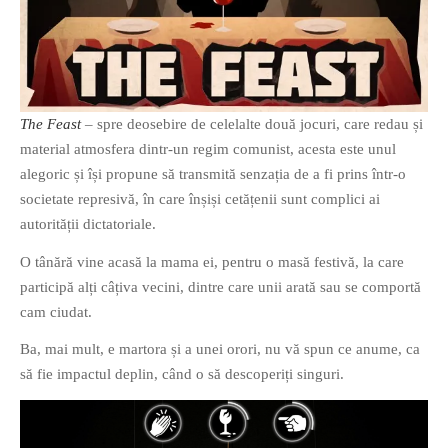
The Feast
– spre deosebire de celelalte două jocuri, care redau și
material atmosfera dintr-un regim comunist, acesta este unul
alegoric și își propune să transmită senzația de a fi prins într-o
societate represivă, în care înșiși cetățenii sunt complici ai
autorității dictatoriale.
O tânără vine acasă la mama ei, pentru o masă festivă, la care
participă alți câțiva vecini, dintre care unii arată sau se comportă
cam ciudat.
Ba, mai mult, e martora și a unei orori, nu vă spun ce anume, ca
să fie impactul deplin, când o să descoperiți singuri.