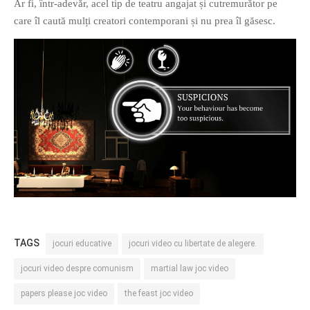
Ar fi, într-adevăr, acel tip de teatru angajat și cutremurător pe
care îl caută mulți creatori contemporani și nu prea îl găsesc.
TAGS
jocuri educative
jocuri video cu libertate de alegere.
jocuri video despre comunism
martial law joc video
papers please joc video
the feast joc video