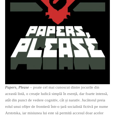
If you like movies, words and
mind games, then this is the
book for you. Take the
challenge of creating your
own acrostics and describing
famous movies by using the
very letters of their titles!
Papers, Please
– poate cel mai cunoscut dintre jocurile din
RASFOIESTE
această listă, o creație ludică simplă în esență, dar foarte intensă,
atât din punct de vedere cognitiv, cât și narativ. Jucătorul preia
rolul unui ofițer de frontieră într-o țară socialistă fictivă pe nume
Arstotska, iar misiunea lui este să permită accesul doar acelor