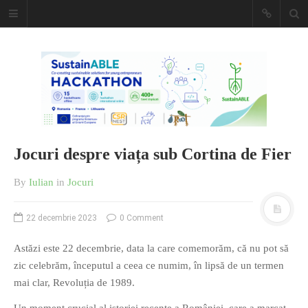
Caiet de
insemnari
DESCARCĂ!
Jocuri despre viața sub Cortina de Fier
By
Iulian
in
Jocuri
22 decembrie 2023
0 Comment
Astăzi este 22 decembrie, data la care comemorăm, că nu pot să
zic celebrăm, începutul a ceea ce numim, în lipsă de un termen
mai clar, Revoluția de 1989.