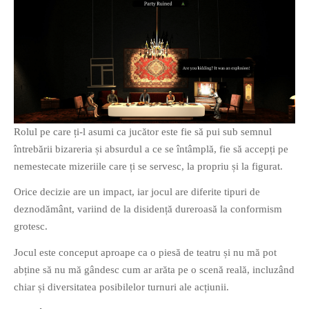
Rolul pe care ți-l asumi ca jucător este fie să pui sub semnul
întrebării bizareria și absurdul a ce se întâmplă, fie să accepți pe
nemestecate mizeriile care ți se servesc, la propriu și la figurat.
Orice decizie are un impact, iar jocul are diferite tipuri de
deznodământ, variind de la disidență dureroasă la conformism
grotesc.
Jocul este conceput aproape ca o piesă de teatru și nu mă pot
abține să nu mă gândesc cum ar arăta pe o scenă reală, incluzând
chiar și diversitatea posibilelor turnuri ale acțiunii.