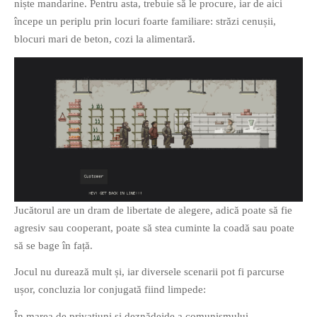
niște mandarine. Pentru asta, trebuie să le procure, iar de aici
începe un periplu prin locuri foarte familiare: străzi cenușii,
blocuri mari de beton, cozi la alimentară.
Jucătorul are un dram de libertate de alegere, adică poate să fie
agresiv sau cooperant, poate să stea cuminte la coadă sau poate
să se bage în față.
Jocul nu durează mult și, iar diversele scenarii pot fi parcurse
ușor, concluzia lor conjugată fiind limpede:
În marea de privațiuni și deznădejde a comunismului,