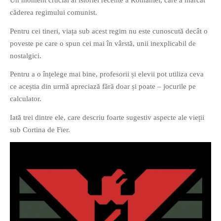
Un moment crucial al istoriei recente a României, care a marcat
căderea regimului comunist.
Pentru cei tineri, viața sub acest regim nu este cunoscută decât o
O poveste in care sexul se
poveste pe care o spun cei mai în vârstă, unii inexplicabil de
confunda cu dragostea,
nostalgici.
cinismul cu idealismul si
Pentru a o înțelege mai bine, profesorii și elevii pot utiliza ceva
poezia cu umorul.
ce aceștia din urmă apreciază fără doar și poate – jocurile pe
calculator.
DESCARCĂ!
Iată trei dintre ele, care descriu foarte sugestiv aspecte ale vieții
sub Cortina de Fier.