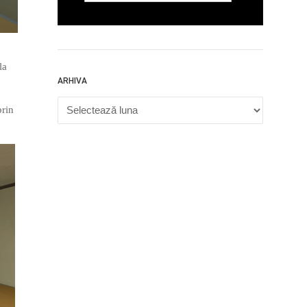
la
ARHIVA
Arhiva
prin