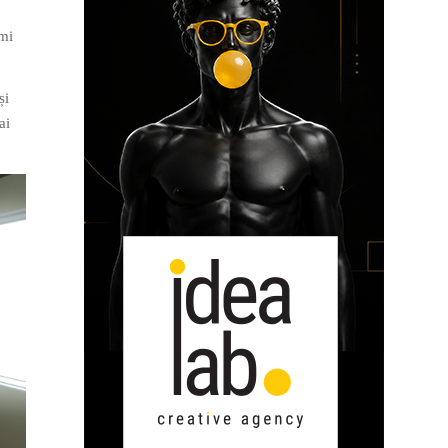
îmi
și
ai