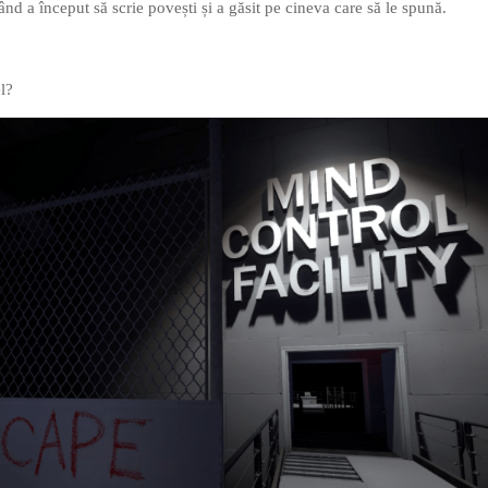
nd a început să scrie povești și a găsit pe cineva care să le spună.
l?