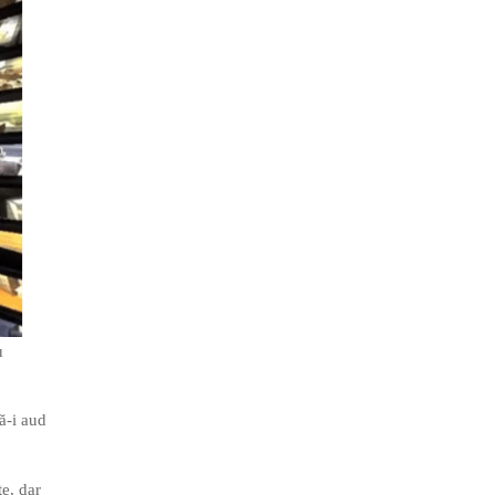
u
ă-i aud
e, dar