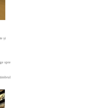
te și
nge spre
 timbrul