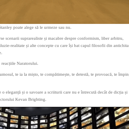
 Stanley poate alege să le urmeze sau nu.
rse scenarii suprarealiste și macabre despre conformism, liber arbitru,
iluzie-realitate și alte concepte cu care își bat capul filosofii din antichita
e.
n reacțiile Naratorului.
frumosul, te ia la mișto, te compătimește, te detestă, te provoacă, te împi
e o eleganță și o savoare a scriiturii care nu e întrecută decât de dicția și
ctorului Kevan Brighting.