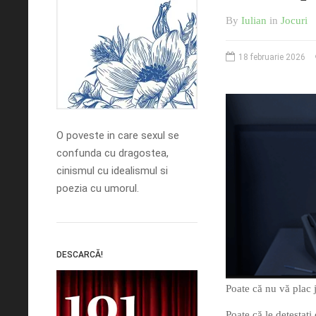
By
Iulian
in
Jocuri
18 februarie 2026
O poveste in care sexul se
confunda cu dragostea,
cinismul cu idealismul si
poezia cu umorul.
DESCARCĂ!
Poate că nu vă plac 
Poate că le detestați