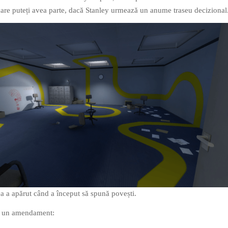
care puteți avea parte, dacă Stanley urmează un anume traseu decizional
 a apărut când a început să spună povești.
g un amendament: