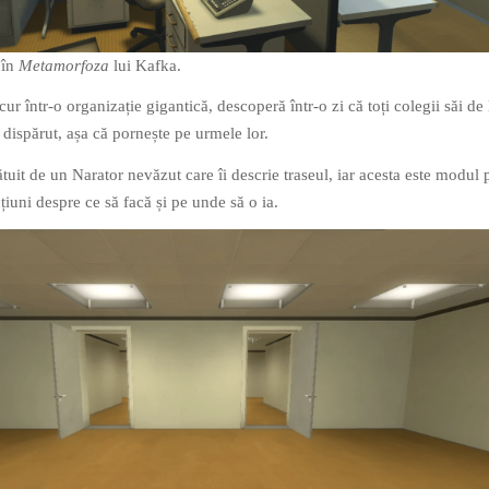
 în
Metamorfoza
lui Kafka.
cur într-o organizație gigantică, descoperă într-o zi că toți colegii săi de 
 dispărut, așa că pornește pe urmele lor.
ătuit de un Narator nevăzut care îi descrie traseul, iar acesta este modul 
țiuni despre ce să facă și pe unde să o ia.