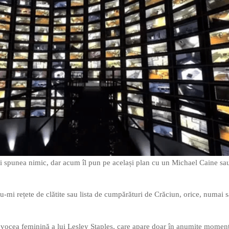
 spunea nimic, dar acum îl pun pe același plan cu un Michael Caine sa
u-mi rețete de clătite sau lista de cumpărături de Crăciun, orice, numai s
 vocea feminină a lui Lesley Staples, care apare doar în anumite moment