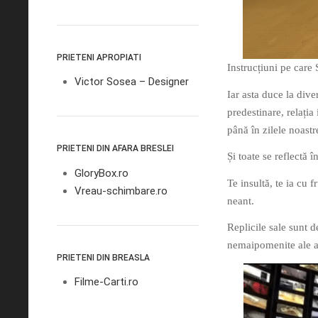
PRIETENI APROPIATI
Instrucțiuni pe care
Victor Sosea – Designer
Iar asta duce la dive
predestinare, relația 
până în zilele noastr
PRIETENI DIN AFARA BRESLEI
Și toate se reflectă î
GloryBox.ro
Te insultă, te ia cu 
Vreau-schimbare.ro
neant.
Replicile sale sunt d
nemaipomenite ale a
PRIETENI DIN BREASLA
Filme-Carti.ro