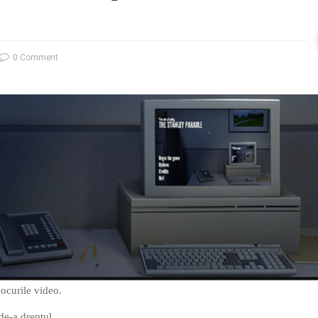
0 Comment
jocurile video.
 de-a dreptul.