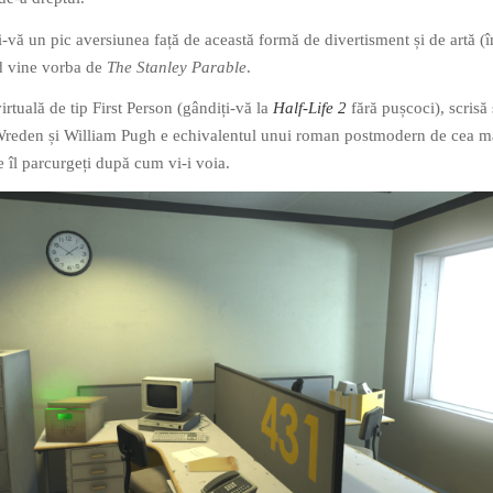
i-vă un pic aversiunea față de această formă de divertisment și de artă (
d vine vorba de
The Stanley Parable
.
rtuală de tip First Person (gândiți-vă la
Half-Life 2
fără pușcoci), scrisă 
Wreden și William Pugh e echivalentul unui roman postmodern de cea m
e îl parcurgeți după cum vi-i voia.