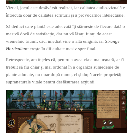
PRIETENI DIN BREASLA
Vizual, jocul este desăvârșit realizat, iar calitatea audio-vizuală e
întrecută doar de calitatea scriiturii și a provocărilor intelectuale.
Filme-Carti.ro
Să deduci care plantă este adecvată îți stârnește de fiecare dată o
masivă doză de satisfacție, dar nu vă lăsați furați de acest
vremelnic triumf, căci imediat vine o altă enigmă, iar
Strange
Horticulture
crește în dificultate masiv spre final.
Retrospectiv, am înțeles că, pentru a avea viața mai ușoară, ar fi
trebuit să fiu chiar și mai ordonat în a organiza sumedenie de
plante adunate, nu doar după nume, ci și după acele proprietăți
supranaturale vitale pentru desfășurarea acțiunii.