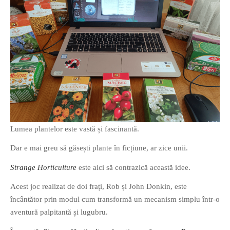
O poveste in care sexul se
confunda cu dragostea,
cinismul cu idealismul si
poezia cu umorul.
DESCARCĂ!
Lumea plantelor este vastă și fascinantă.
Dar e mai greu să găsești plante în ficțiune, ar zice unii.
Strange Horticulture
este aici să contrazică această idee.
Acest joc realizat de doi frați, Rob și John Donkin, este
încântător prin modul cum transformă un mecanism simplu într-o
aventură palpitantă și lugubru.