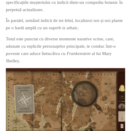
specificațiile mușteriului cu indicii dintr-un compediu botanic în
PAGINI
perpetuă actualizare.
Ce fac?
În paralel, urmând indicii de tot felul, localizezi noi și noi plante
Clasicul „Despre mine…”
pe o hartă amplă cu un superb iz arhaic.
Contact
Totul este punctat cu diverse momente narative scrise, care,
Descarca povestirea Floare
adunate cu replicile personajelor principale, te conduc într-o
Albastra!
poveste care aduce întrucâtva cu
Frankenstein
al lui Mary
Download 101 Movie
Shelley.
Acrostics!
PRIETENI APROPIATI
Victor Sosea – Designer
PRIETENI DIN AFARA BRESLEI
GloryBox.ro
Vreau-schimbare.ro