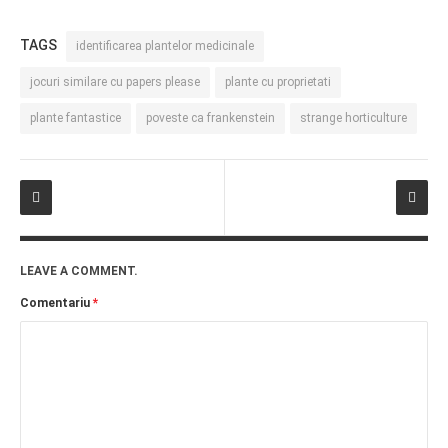
TAGS
identificarea plantelor medicinale
jocuri similare cu papers please
plante cu proprietati
plante fantastice
poveste ca frankenstein
strange horticulture
LEAVE A COMMENT.
Comentariu
*