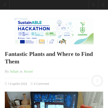
Caiet de
insemnari
DESCARCĂ!
Fantastic Plants and Where to Find
Them
By
Iulian
in
Jocuri
14 aprilie 2026
0 Comment