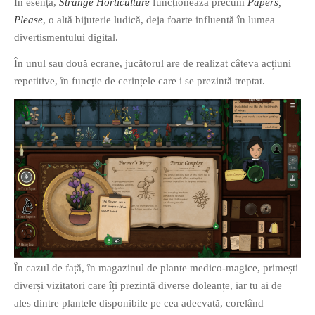
În esență,
Strange Horticulture
funcționează precum
Papers,
Please
, o altă bijuterie ludică, deja foarte influentă în lumea
divertismentului digital.
În unul sau două ecrane, jucătorul are de realizat câteva acțiuni
repetitive, în funcție de cerințele care i se prezintă treptat.
If you like movies, words and
mind games, then this is the
book for you. Take the
challenge of creating your
own acrostics and describing
famous movies by using the
very letters of their titles!
RASFOIESTE
În cazul de față, în magazinul de plante medico-magice, primești
diverși vizitatori care îți prezintă diverse doleanțe, iar tu ai de
ales dintre plantele disponibile pe cea adecvată, corelând