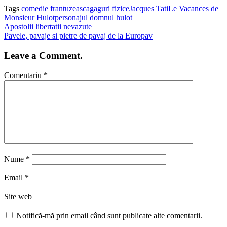
Tags
comedie frantuzeasca
gaguri fizice
Jacques Tati
Le Vacances de
Monsieur Hulot
personajul domnul hulot
Apostolii libertatii nevazute
Pavele, pavaje si pietre de pavaj de la Europav
Leave a Comment.
Comentariu
*
Nume
*
Email
*
Site web
Notifică-mă prin email când sunt publicate alte comentarii.