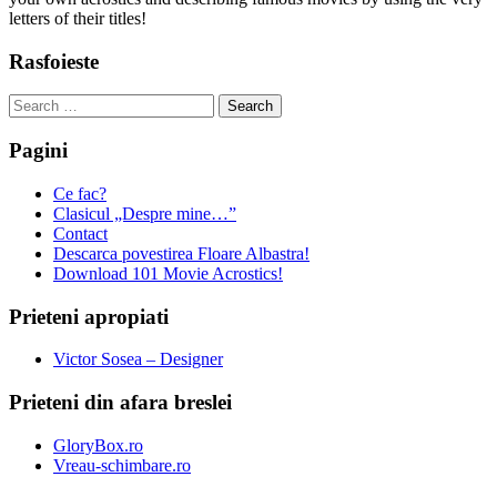
letters of their titles!
Rasfoieste
Search
for:
Pagini
Ce fac?
Clasicul „Despre mine…”
Contact
Descarca povestirea Floare Albastra!
Download 101 Movie Acrostics!
Prieteni apropiati
Victor Sosea – Designer
Prieteni din afara breslei
GloryBox.ro
Vreau-schimbare.ro