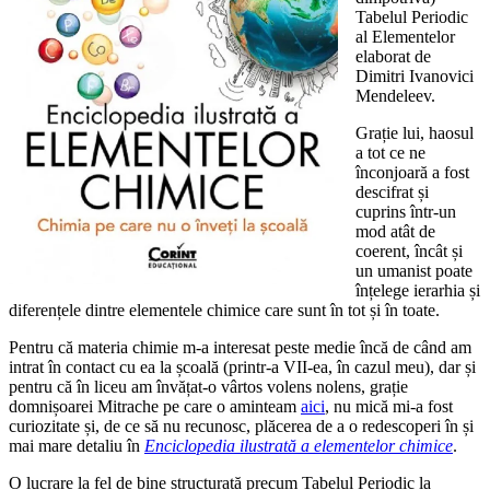
Tabelul Periodic
al Elementelor
elaborat de
Dimitri Ivanovici
Mendeleev.
Grație lui, haosul
a tot ce ne
înconjoară a fost
descifrat și
cuprins într-un
mod atât de
coerent, încât și
un umanist poate
înțelege ierarhia și
diferențele dintre elementele chimice care sunt în tot și în toate.
Pentru că materia chimie m-a interesat peste medie încă de când am
intrat în contact cu ea la școală (printr-a VII-ea, în cazul meu), dar și
pentru că în liceu am învățat-o vârtos volens nolens, grație
domnișoarei Mitrache pe care o aminteam
aici
, nu mică mi-a fost
curiozitate și, de ce să nu recunosc, plăcerea de a o redescoperi în și
mai mare detaliu în
Enciclopedia ilustrată a elementelor chimice
.
O lucrare la fel de bine structurată precum Tabelul Periodic la