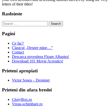
letters of their titles!
Rasfoieste
Search
for:
Pagini
Ce fac?
Clasicul „Despre mine…”
Contact
Descarca povestirea Floare Albastra!
Download 101 Movie Acrostics!
Prieteni apropiati
Victor Sosea – Designer
Prieteni din afara breslei
GloryBox.ro
Vreau-schimbare.ro