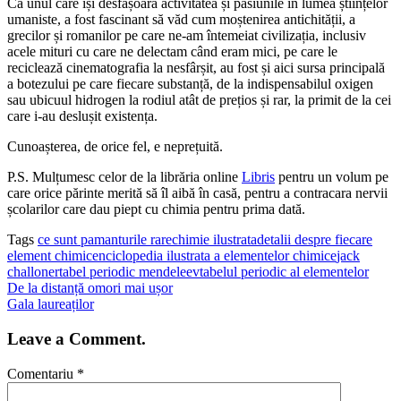
Ca unul care își desfășoară activitatea și pasiunile în lumea științelor
umaniste, a fost fascinant să văd cum moștenirea antichității, a
grecilor și romanilor pe care ne-am întemeiat civilizația, inclusiv
acele mituri cu care ne delectam când eram mici, pe care le
reciclează cinematografia la nesfârșit, au fost și aici sursa principală
a botezului pe care fiecare substanță, de la indispensabilul oxigen
sau ubicuul hidrogen la rodiul atât de prețios și rar, la primit de la cei
care i-au deslușit existența.
Cunoașterea, de orice fel, e neprețuită.
P.S. Mulțumesc celor de la librăria online
Libris
pentru un volum pe
care orice părinte merită să îl aibă în casă, pentru a contracara nervii
școlarilor care dau piept cu chimia pentru prima dată.
Tags
ce sunt pamanturile rare
chimie ilustrata
detalii despre fiecare
element chimic
enciclopedia ilustrata a elementelor chimice
jack
challoner
tabel periodic mendeleev
tabelul periodic al elementelor
De la distanță omori mai ușor
Gala laureaților
Leave a Comment.
Comentariu
*