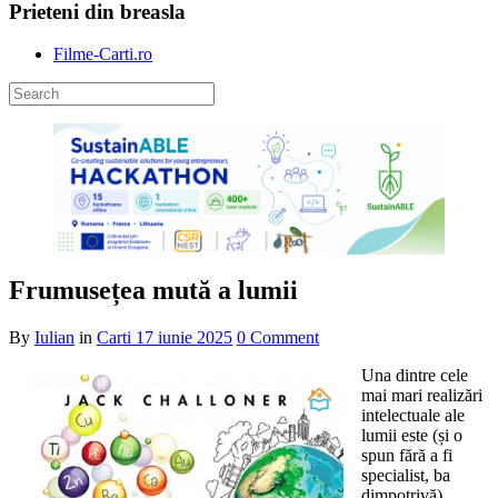
Prieteni din breasla
Filme-Carti.ro
Frumusețea mută a lumii
By
Iulian
in
Carti
17 iunie 2025
0 Comment
Una dintre cele
mai mari realizări
intelectuale ale
lumii este (și o
spun fără a fi
specialist, ba
dimpotrivă)