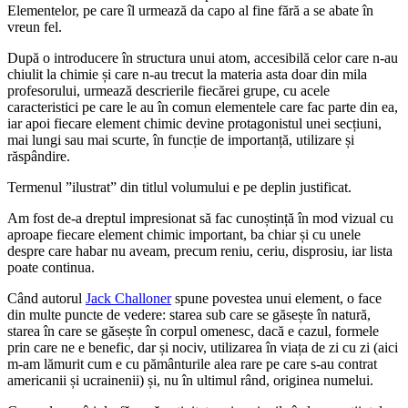
Elementelor, pe care îl urmează da capo al fine fără a se abate în
vreun fel.
După o introducere în structura unui atom, accesibilă celor care n-au
chiulit la chimie și care n-au trecut la materia asta doar din mila
profesorului, urmează descrierile fiecărei grupe, cu acele
caracteristici pe care le au în comun elementele care fac parte din ea,
iar apoi fiecare element chimic devine protagonistul unei secțiuni,
mai lungi sau mai scurte, în funcție de importanță, utilizare și
răspândire.
Termenul ”ilustrat” din titlul volumului e pe deplin justificat.
Am fost de-a dreptul impresionat să fac cunoștință în mod vizual cu
aproape fiecare element chimic important, ba chiar și cu unele
despre care habar nu aveam, precum reniu, ceriu, disprosiu, iar lista
poate continua.
Când autorul
Jack Challoner
spune povestea unui element, o face
din multe puncte de vedere: starea sub care se găsește în natură,
starea în care se găsește în corpul omenesc, dacă e cazul, formele
prin care ne e benefic, dar și nociv, utilizarea în viața de zi cu zi (aici
m-am lămurit cum e cu pământurile alea rare pe care s-au contrat
americanii și ucrainenii) și, nu în ultimul rând, originea numelui.