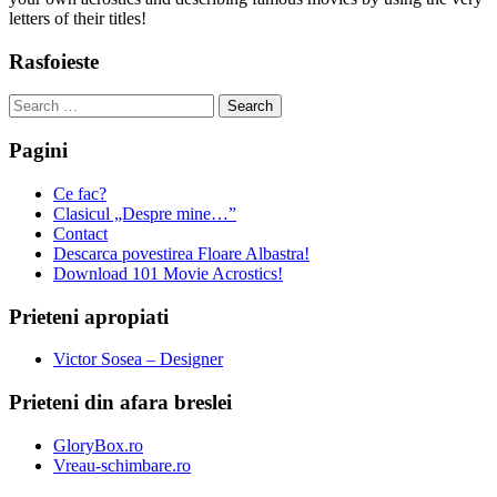
letters of their titles!
Rasfoieste
Search
for:
Pagini
Ce fac?
Clasicul „Despre mine…”
Contact
Descarca povestirea Floare Albastra!
Download 101 Movie Acrostics!
Prieteni apropiati
Victor Sosea – Designer
Prieteni din afara breslei
GloryBox.ro
Vreau-schimbare.ro