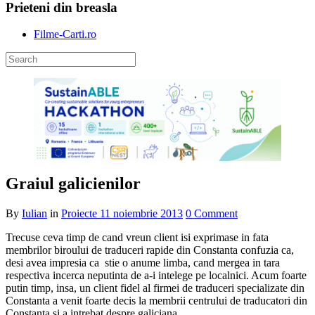
Prieteni din breasla
Filme-Carti.ro
Graiul galicienilor
By
Iulian
in
Proiecte
11 noiembrie 2013
0 Comment
Trecuse ceva timp de cand vreun client isi exprimase in fata
membrilor biroului de traduceri rapide din Constanta confuzia ca,
desi avea impresia ca stie o anume limba, cand mergea in tara
respectiva incerca neputinta de a-i intelege pe localnici. Acum foarte
putin timp, insa, un client fidel al firmei de traduceri specializate din
Constanta a venit foarte decis la membrii centrului de traducatori din
Constanta si a intrebat despre galiciana…