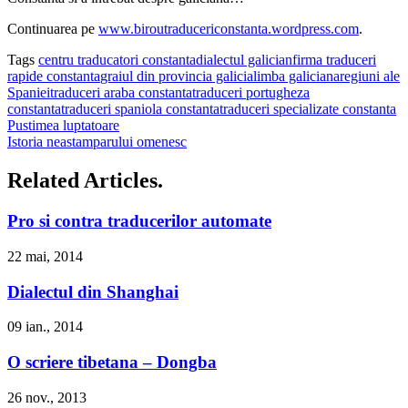
Continuarea pe
www.biroutraducericonstanta.wordpress.com
.
Tags
centru traducatori constanta
dialectul galician
firma traduceri
rapide constanta
graiul din provincia galicia
limba galiciana
regiuni ale
Spaniei
traduceri araba constanta
traduceri portugheza
constanta
traduceri spaniola constanta
traduceri specializate constanta
Pustimea luptatoare
Istoria neastamparului omenesc
Related Articles.
Pro si contra traducerilor automate
22 mai, 2014
Dialectul din Shanghai
09 ian., 2014
O scriere tibetana – Dongba
26 nov., 2013