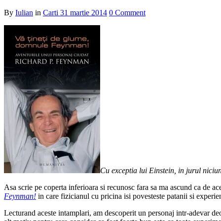
By
Iulian
in
Carti
31 martie 2014
0 Comment
Cu exceptia lui Einstein, in jurul nic
Asa scrie pe coperta inferioara si recunosc fara sa ma ascund ca de ac
Feynman!
in care fizicianul cu pricina isi povesteste patanii si exper
Lecturand aceste intamplari, am descoperit un personaj intr-adevar deose