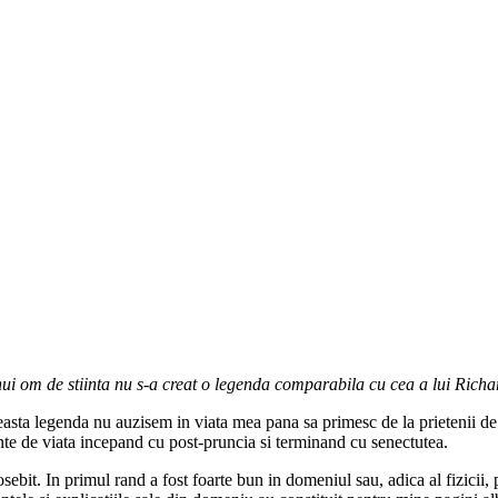
iunui om de stiinta nu s-a creat o legenda comparabila cu cea a lui Ric
easta legenda nu auzisem in viata mea pana sa primesc de la prietenii de
iente de viata incepand cu post-pruncia si terminand cu senectutea.
bit. In primul rand a fost foarte bun in domeniul sau, adica al fizicii, p