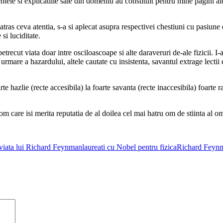
entele si explicatiile sale din domeniu au constituit pentru mine pagini a
 atras ceva atentia, s-a si aplecat asupra respectivei chestiuni cu pasiun
 si luciditate.
ecut viata doar intre osciloascoape si alte daraveruri de-ale fizicii. I-a
a urmare a hazardului, altele cautate cu insistenta, savantul extrage lecti
rte hazlie (recte accesibila) la foarte savanta (recte inaccesibila) foarte 
m care isi merita reputatia de al doilea cel mai hatru om de stiinta al om
 viata lui Richard Feynman
laureati cu Nobel pentru fizica
Richard Feyn