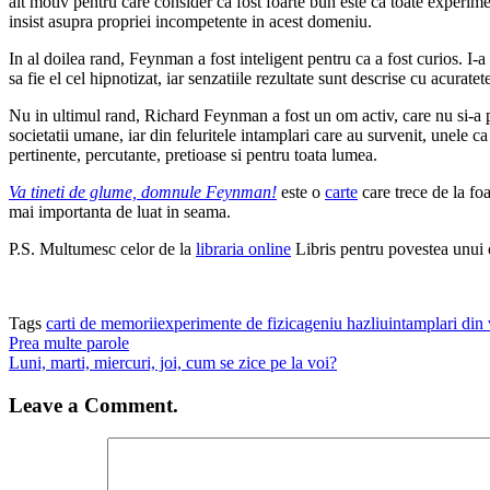
alt motiv pentru care consider ca fost foarte bun este ca toate experim
insist asupra propriei incompetente in acest domeniu.
In al doilea rand, Feynman a fost inteligent pentru ca a fost curios. I-a
sa fie el cel hipnotizat, iar senzatiile rezultate sunt descrise cu acuratete
Nu in ultimul rand, Richard Feynman a fost un om activ, care nu si-a petr
societatii umane, iar din feluritele intamplari care au survenit, unele c
pertinente, percutante, pretioase si pentru toata lumea.
Va tineti de glume, domnule Feynman!
este o
carte
care trece de la foa
mai importanta de luat in seama.
P.S. Multumesc celor de la
libraria online
Libris pentru povestea unui o
Tags
carti de memorii
experimente de fizica
geniu hazliu
intamplari din
Prea multe parole
Luni, marti, miercuri, joi, cum se zice pe la voi?
Leave a Comment.