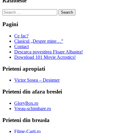
Rasfoieste
Search
for:
Pagini
Ce fac?
Clasicul „Despre mine…”
Contact
Descarca povestirea Floare Albastra!
Download 101 Movie Acrostics!
Prieteni apropiati
Victor Sosea – Designer
Prieteni din afara breslei
GloryBox.ro
Vreau-schimbare.ro
Prieteni din breasla
Filme-Carti.ro