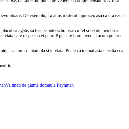
lbe, scrise, dar albe din punct de vedere al comprehensiunii. N-o sa
e devoratoare. De exemplu, l-a atras misterul hipnozei, asa ca n-a ezitat
 placut sa agate, sa bea, sa interactioneze cu fel si fel de membri ai
i de viata care respecta cei patru P pe care i-am inventat acum pe loc:
rapid, asa cum se intampla si in viata. Poate ca tocmai asta e lectia cea
enirii.
man
Va tineti de glume domnule Feynman