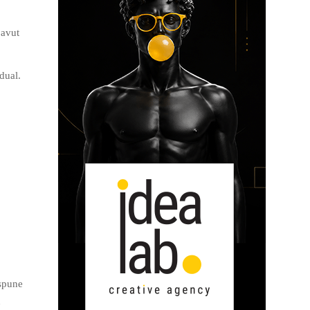
 avut
dual.
nspune
u