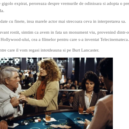
de gigolo expirat, peroreaza despre vremurile de odinioara si adopta o pr
da.
date cu finete, insa marele actor mai strecoara ceva in interpretarea sa.
cuvant rostit, simtim ca avem in fata un monument viu, provenind dintr-o
 Hollywood-ului, cea a filmelor pentru care s-a inventat Telecinemateca.
intre care il vom regasi intotdeauna si pe Burt Lancaster.