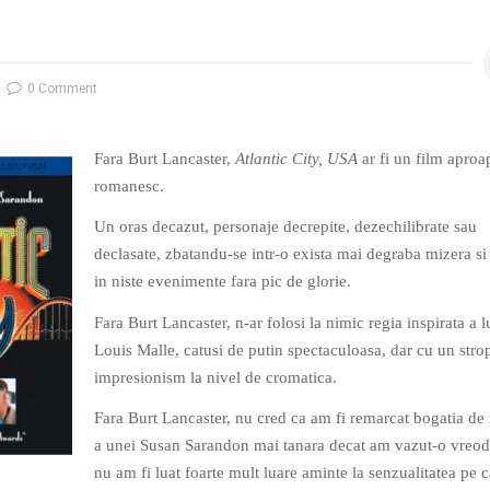
0 Comment
Fara Burt Lancaster,
Atlantic City, USA
ar fi un film aproa
romanesc.
Un oras decazut, personaje decrepite, dezechilibrate sau
declasate, zbatandu-se intr-o exista mai degraba mizera si
in niste evenimente fara pic de glorie.
Fara Burt Lancaster, n-ar folosi la nimic regia inspirata a l
Louis Malle, catusi de putin spectaculoasa, dar cu un stro
impresionism la nivel de cromatica.
Fara Burt Lancaster, nu cred ca am fi remarcat bogatia de 
a unei Susan Sarandon mai tanara decat am vazut-o vreoda
nu am fi luat foarte mult luare aminte la senzualitatea pe c