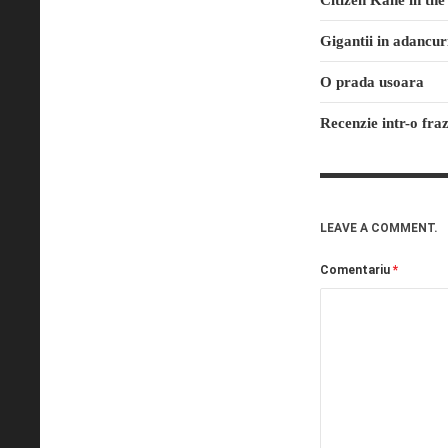
Citizen Kane in th
Gigantii in adancur
O prada usoara
Recenzie intr-o fra
LEAVE A COMMENT.
Comentariu
*