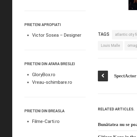
PRIETENI APROPIATI
TAGS
Victor Sosea – Designer
atlantic city 
Louis Malle
omagi
PRIETENI DIN AFARA BRESLEI
GloryBox.ro
SpectActor 
Vreau-schimbare.ro
RELATED ARTICLES.
PRIETENI DIN BREASLA
Filme-Carti.ro
Bunătatea nu se poa