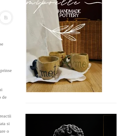
pe
 prinse
ui
p de
reactii
ta si
are o