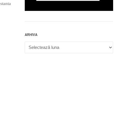
estanta
ARHIVA
Arhiva