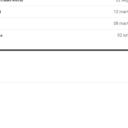
22 aug
e Underworld
12 mart
i
08 mart
02 iu
za