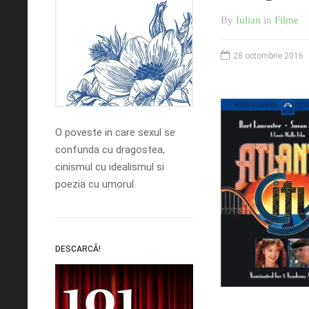
By
Iulian
in
Filme
28 octombrie 2016
O poveste in care sexul se
confunda cu dragostea,
cinismul cu idealismul si
poezia cu umorul.
DESCARCĂ!