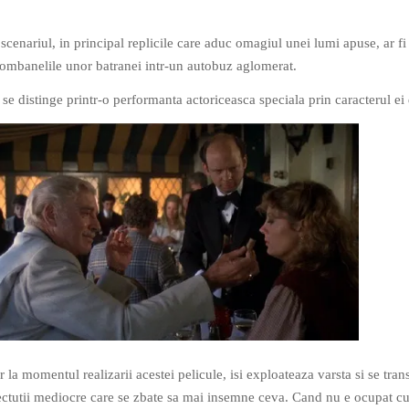
scenariul, in principal replicile care aduc omagiul unei lumi apuse, ar fi
ombanelile unor batranei intr-un autobuz aglomerat.
 se distinge printr-o performanta actoriceasca speciala prin caracterul ei 
la momentul realizarii acestei pelicule, isi exploateaza varsta si se tra
ectutii mediocre care se zbate sa mai insemne ceva. Cand nu e ocupat c