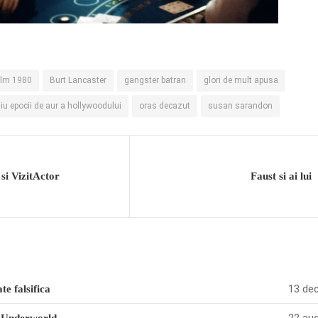
film 1980
Burt Lancaster
gangster batran
glori de mult apusa
u epocii de aur a hollywoodului
oras decazut
susan sarandon
si VizitActor
Faust si ai lui
13 dec
te falsifica