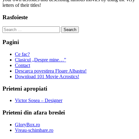
letters of their titles!
Rasfoieste
Search
for:
Pagini
Ce fac?
Clasicul „Despre mine…”
Contact
Descarca povestirea Floare Albastra!
Download 101 Movie Acrostics!
Prieteni apropiati
Victor Sosea – Designer
Prieteni din afara breslei
GloryBox.ro
Vreau-schimbare.ro