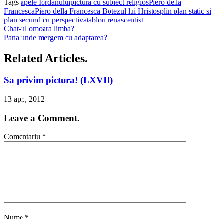
Tags
apele Iordanului
pictura cu subiect religios
Piero della
Francesca
Piero della Francesca Botezul lui Hristos
plin plan static si
plan secund cu perspectiva
tablou renascentist
Chat-ul omoara limba?
Pana unde mergem cu adaptarea?
Related Articles.
Sa privim pictura! (LXVII)
13 apr., 2012
Leave a Comment.
Comentariu
*
Nume
*