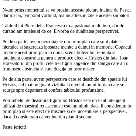
N-am prins momentul sa va prezint aceasta pictura inainte de Paste,
dar macar, temporal vorbind, ma incadrez in zilele acestei sarbatori.
Tabloul lui Piero della Francesca m-a pasionat mult timp, dar de
curand am inteles si de ce. E vorba de dualitatea perspectivei.
Pe de o parte, avem personajele din prim-plan care sunt plate si
hieratice si sugereaza ipostaze menite a dainui in memorie. Copacul
imparte acest prim-plan in doua: scena botezului, retinuta si
inteligent construita pentru a produce efect – Hristos din fata, Ioan
Botezatorul din profil; cele trei figuri angelice din stanga care au o
frumusete abstracta si care degaja un usor mister.
Pe de alta parte, avem perspectiva care se deschide din spatele lui
Hristos, cel mai pregnant vizibila la nivelul raului Iordan care se
scurge spre departare si confera tabloului profunzime.
Porumbelul de deasupra figurii lui Hristos este un liant inteligent
utilizat de maestrul renascentist: este un nimb, daca il consideram in
prim-plan si este efect de miscare si de accentuare a perspectivei,
daca il consideram ca venind din planul secund.
Paste fericit!