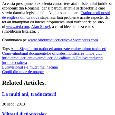
Aceasta presupune o excelenta cunoastere atat a sistemului juridic si
economic din Romania, dar si particularitatile si deosebirile care
survin datorita legislatiei din Anglia sau alte tari.
Traducatorii nostri
de engleza din Craiova
stapanesc fara probleme aceste aspecte, dar
tot au intampinat cu interes propunerea unui vorbitor de pe site-
ul
www.ted.com
,
Alan Siegel
, a carui idee de baza este sa
simplificam legaleza…
Continuarea pe
www.biroutraducericraiova.wordpress.com
.
Tags
Alan Siegel
birou traduceri autorizate craiova
birou traduceri
Craiova
limbajul documentelor oficiale
simplificarea limbajului
juridic
traduceri craiova
traduceri de calitate in Craiova
traduceri
juridice craiova
Eurovisionul s-a mutat mai hacana
Copiii din miez de noapte
Related Articles.
La multi ani, traducatori!
30 sept., 2013
Viitorul dictionarelor