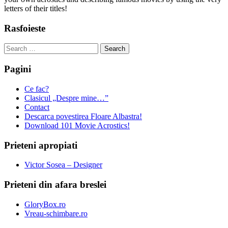
letters of their titles!
Rasfoieste
Search
for:
Pagini
Ce fac?
Clasicul „Despre mine…”
Contact
Descarca povestirea Floare Albastra!
Download 101 Movie Acrostics!
Prieteni apropiati
Victor Sosea – Designer
Prieteni din afara breslei
GloryBox.ro
Vreau-schimbare.ro