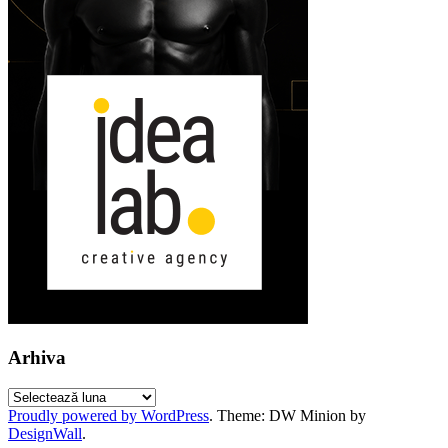
Arhiva
Arhiva
Proudly powered by WordPress
.
Theme: DW Minion by
DesignWall
.