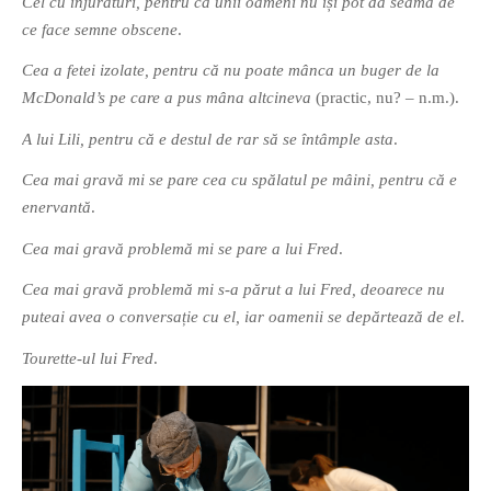
Cel cu înjurături, pentru că unii oameni nu își pot da seama de
ce face semne obscene
.
Cea a fetei izolate, pentru că nu poate mânca un buger de la
McDonald’s pe care a pus mâna altcineva
(practic, nu? – n.m.).
A lui Lili, pentru că e destul de rar să se întâmple asta
.
Cea mai gravă mi se pare cea cu spălatul pe mâini, pentru că e
enervantă
.
Cea mai gravă problemă mi se pare a lui Fred
.
Cea mai gravă problemă mi s-a părut a lui Fred, deoarece nu
puteai avea o conversație cu el, iar oamenii se depărtează de el
.
Tourette-ul lui Fred
.