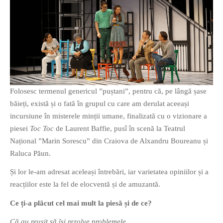
O poveste in care sexul se
confunda cu dragostea,
cinismul cu idealismul si
poezia cu umorul.
Folosesc termenul genericul ”puștani”, pentru că, pe lângă șase
băieți, există și o fată în grupul cu care am derulat aceeași
DESCARCĂ!
incursiune în misterele minții umane, finalizată cu o vizionare a
piesei
Toc Toc
de Laurent Baffie, pusî în scenă la Teatrul
Național ”Marin Sorescu” din Craiova de Alxandru Boureanu și
Raluca Păun.
Și lor le-am adresat aceleași întrebări, iar varietatea opiniilor și a
reacțiilor este la fel de elocventă și de amuzantă.
Ce ți-a plăcut cel mai mult la piesă și de ce?
Că au reușit să își rezolve problemele
.