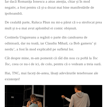
Iar dacă Romanița Ionescu a atras atenția, chiar și în mod
negativ, a fost pentru că și-a dozat mai bine manifestările de
ipohoandră.
De cealaltă parte, Raluca Păun nu mi-a părut că s-a strofocat prea
mult și n-a mai avut aplombul ei comic obișnuit.
Costinela Ungureanu a regăsit o parte din candoarea de
odinioară, dar nu toată, iar Claudiu Mihail, ca Bob gameru’ și
nerdu’, a fost în mod explicabil pe sufletul lor.
Cât despre mine, m-am pomenit că râd din nou cu poftă la
Toc
Toc
, ceea ce nu-i de ici, de colo, pentru că o vedeam a treia oară.
Hai, TNC, mai faceți de-astea, lăsați adevărurile tenebroase ale
existenței!