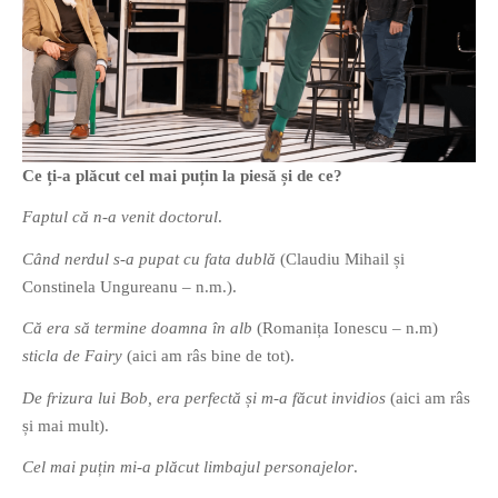
PAGINI
Ce fac?
Clasicul „Despre mine…”
Contact
Descarca povestirea Floare
Ce ți-a plăcut cel mai puțin la piesă și de ce?
Albastra!
Download 101 Movie
Faptul că n-a venit doctorul
.
Acrostics!
Când nerdul s-a pupat cu fata dublă
(Claudiu Mihail și
Constinela Ungureanu – n.m.).
PRIETENI APROPIATI
Că era să termine doamna în alb
(Romanița Ionescu – n.m)
Victor Sosea – Designer
sticla de Fairy
(aici am râs bine de tot).
PRIETENI DIN AFARA BRESLEI
De frizura lui Bob, era perfectă și m-a făcut invidios
(aici am râs
și mai mult).
GloryBox.ro
Vreau-schimbare.ro
Cel mai puțin mi-a plăcut limbajul personajelor
.