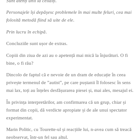
Sunt atenți unii la ceilalți
.
Personajele își depășesc problemele în mai multe feluri, cea mai
folosită metodă fiind să uite de ele
.
Prin lucru în echipă
.
Concluziile sunt ușor de extras.
Copiii din ziua de azi au o apetență mai mică la înjurături. O fi
bine, o fi rău?
Dincolo de faptul că e nevoie de un dram de educație în ceea
privește termenul de ”autist”, pe care puștanii îl folosesc în sens
mai lax, toți au înțeles desfășurarea piesei și, mai ales, mesajul ei.
În privința interpretărilor, am confirmarea că un grup, chiar și
format din copii, dă verdicte apropiate și de ale unui spectator
experimentat.
Marin Politic, cu Tourette-ul și reacțiile lui, n-avea cum să treacă
neobservat, într-un fel sau altul.