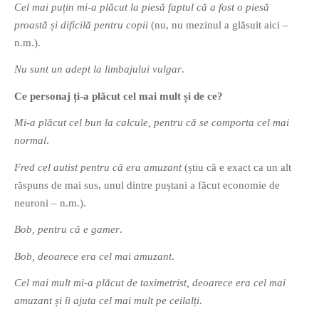
Cel mai puțin mi-a plăcut la piesă faptul că a fost o piesă
PRIETENI DIN BREASLA
proastă și dificilă pentru copii
(nu, nu mezinul a glăsuit aici –
Filme-Carti.ro
n.m.).
Nu sunt un adept la limbajului vulgar
.
Ce personaj ți-a plăcut cel mai mult și de ce?
Mi-a plăcut cel bun la calcule, pentru că se comporta cel mai
normal
.
Fred cel autist pentru că era amuzant
(știu că e exact ca un alt
răspuns de mai sus, unul dintre puștani a făcut economie de
neuroni – n.m.).
Bob, pentru că e gamer
.
Bob, deoarece era cel mai amuzant
.
Cel mai mult mi-a plăcut de taximetrist, deoarece era cel mai
amuzant și îi ajuta cel mai mult pe ceilalți
.