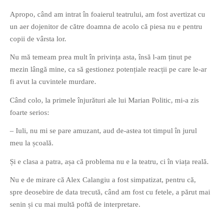
Apropo, când am intrat în foaierul teatrului, am fost avertizat cu
un aer dojenitor de către doamna de acolo că piesa nu e pentru
copii de vârsta lor.
Nu mă temeam prea mult în privința asta, însă l-am ținut pe
mezin lângă mine, ca să gestionez potențiale reacții pe care le-ar
fi avut la cuvintele murdare.
Când colo, la primele înjurături ale lui Marian Politic, mi-a zis
foarte serios:
– Iuli, nu mi se pare amuzant, aud de-astea tot timpul în jurul
meu la școală.
Și e clasa a patra, așa că problema nu e la teatru, ci în viața reală.
Nu e de mirare că Alex Calangiu a fost simpatizat, pentru că,
spre deosebire de data trecută, când am fost cu fetele, a părut mai
senin și cu mai multă poftă de interpretare.