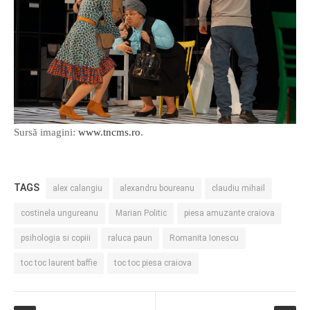
Sursă imagini:
www.tncms.ro
.
TAGS
alex calangiu
alexandru boureanu
claudiu mihail
costinela ungureanu
Marian Politic
piesa amuzante craiova
psihologia si copiii
raluca paun
Romanita Ionescu
toc toc laurent baffie
toc toc piesa craiova