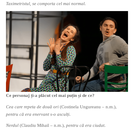
Taximetristul, se comporta cel mai normal
.
Ce personaj ți-a plăcut cel mai puțin și de ce?
Cea care repeta de două ori
(Costinela Ungureanu – n.m.),
pentru că era enervant s-o asculți
.
Nerdul
(Claudiu Mihail – n.m.),
pentru că era ciudat
.