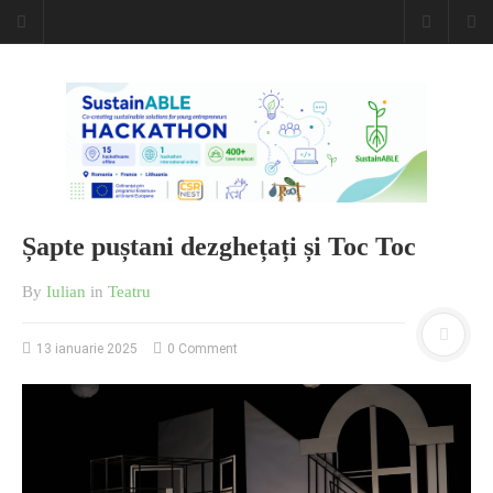
Caiet de
insemnari
DESCARCĂ!
Șapte puștani dezghețați și Toc Toc
By
Iulian
in
Teatru
13 ianuarie 2025
0 Comment