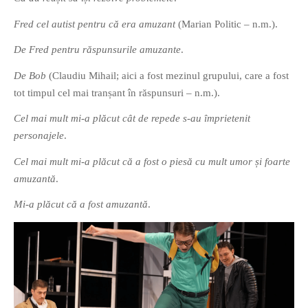
Fred cel autist pentru că era amuzant
(Marian Politic – n.m.).
De Fred pentru răspunsurile amuzante
.
De Bob
(Claudiu Mihail; aici a fost mezinul grupului, care a fost
tot timpul cel mai tranșant în răspunsuri – n.m.).
If you like movies, words and
mind games, then this is the
Cel mai mult mi-a plăcut cât de repede s-au împrietenit
book for you. Take the
personajele
.
challenge of creating your
Cel mai mult mi-a plăcut că a fost o piesă cu mult umor și foarte
own acrostics and describing
amuzantă
.
famous movies by using the
very letters of their titles!
Mi-a plăcut că a fost amuzantă
.
RASFOIESTE