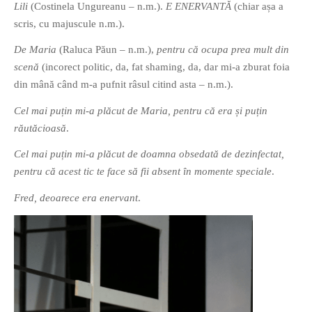
Lili
(Costinela Ungureanu – n.m.).
E ENERVANTĂ
(chiar așa a
scris, cu majuscule n.m.).
De Maria
(Raluca Păun – n.m.),
pentru că ocupa prea mult din
scenă
(incorect politic, da, fat shaming, da, dar mi-a zburat foia
din mână când m-a pufnit râsul citind asta – n.m.).
Cel mai puțin mi-a plăcut de Maria, pentru că era și puțin
răutăcioasă
.
Cel mai puțin mi-a plăcut de doamna obsedată de dezinfectat,
pentru că acest tic te face să fii absent în momente speciale
.
Fred, deoarece era enervant
.