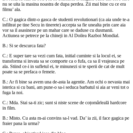
nu se uita la masina noastra de dupa perdea. Zii mai bine cu ce era
filmu’ ala.
C.: O gagica dintr-o gasca de studenti revolutionari (ca aia unde te-a
infiltrat pe tine Secu in tinerete) accepta sa fie unealta prin care aia
vor sa il asasineze pe un mahar care se daduse cu dusmanii.
Actiunea se petrece pe la chineji in Al Doilea Razboi Mondial.
B.: Si se descurca fata?
C.: E super tare sa vezi cum fata, initial cuminte si la locul ei, se
transforma si invata sa se comporte ca o fufa, ca sa il vrajeasca pe
ala. Stiind ce-i in sufletul ei, te minunezi si te sperii de cat de mult
poate sa se prefaca o femeie.
B.: Ar fi bine sa avem una de-asta la agentie. Am ochi o nevasta mai
isterica si cu bani, am pune-o sa-i seduca barbatul si aia ar veni tot o
fuga la noi.
C.: Mda. Stai sa-ti zic; sunt si niste scene de coțomârleală hardcore
in film.
B.: Misto. Cu asta m-ai convins sa-l vad. Da’ ia zii, il face gagica pe
fraier pana la urma?