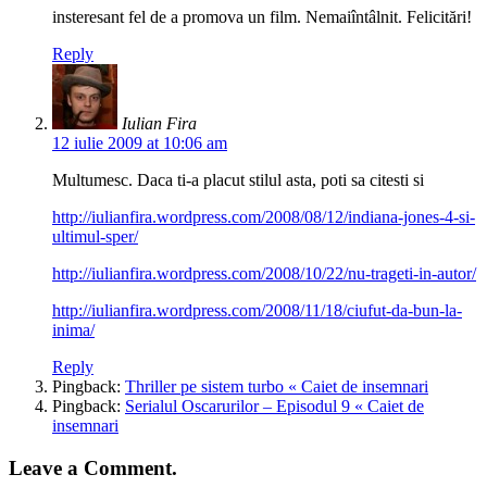
insteresant fel de a promova un film. Nemaiîntâlnit. Felicitări!
Reply
Iulian Fira
12 iulie 2009 at 10:06 am
Multumesc. Daca ti-a placut stilul asta, poti sa citesti si
http://iulianfira.wordpress.com/2008/08/12/indiana-jones-4-si-
ultimul-sper/
http://iulianfira.wordpress.com/2008/10/22/nu-trageti-in-autor/
http://iulianfira.wordpress.com/2008/11/18/ciufut-da-bun-la-
inima/
Reply
Pingback:
Thriller pe sistem turbo « Caiet de insemnari
Pingback:
Serialul Oscarurilor – Episodul 9 « Caiet de
insemnari
Leave a Comment.