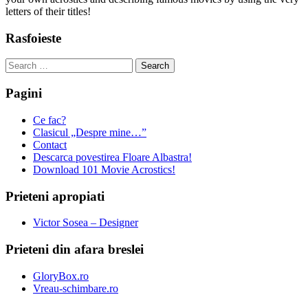
letters of their titles!
Rasfoieste
Search
for:
Pagini
Ce fac?
Clasicul „Despre mine…”
Contact
Descarca povestirea Floare Albastra!
Download 101 Movie Acrostics!
Prieteni apropiati
Victor Sosea – Designer
Prieteni din afara breslei
GloryBox.ro
Vreau-schimbare.ro