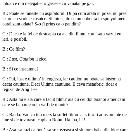
intoarce din delegatie, o gaseste cu vanatai pe gat.
B.: Poate se raneste cu aspiratorul. Dupa cum arata in poze, nu prea
le are cu sculele casnice. Si totusi, de ce nu coboara in sprayul meu
paralizant odata? S-o fi prins ca o pandim?
C.: Daca e la fel de desteapta ca aia din filmul care l-am vazut eu
ieri, e posibil.
B.: Ce film?
C.:
Lust, Caution
ii zice.
B.: Si ce inseamna?
C.: Pai, lust e ultimu’ in engleza, iar caution nu poate sa insemna
decat cautiune. Deci Ultima cautiune. E ceva metaforic, doar e
regizat de Ang Lee
B.: Asta nu e ala care a facut filmu’ ala cu cei doi taranoi americani
care se babardeau in varf de munte?
C.: Ba da. Vad ca ti-a mers la suflet filmu’ ala; ti-o fi adus aminte de
tine si de tovarasul capitan Bobu. Ha, ha, ha!
B.: Asa, sa razi ca bou’, sa se trezeasca si singura baba din bloc care