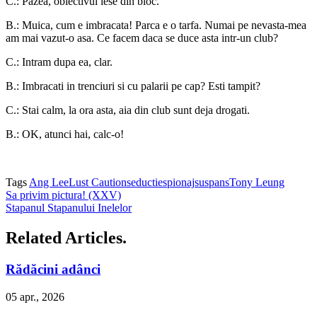
C.: Pazea, obiectivul iese din bloc.
B.: Muica, cum e imbracata! Parca e o tarfa. Numai pe nevasta-mea
am mai vazut-o asa. Ce facem daca se duce asta intr-un club?
C.: Intram dupa ea, clar.
B.: Imbracati in trenciuri si cu palarii pe cap? Esti tampit?
C.: Stai calm, la ora asta, aia din club sunt deja drogati.
B.: OK, atunci hai, calc-o!
Tags
Ang Lee
Lust Caution
seductie
spionaj
suspans
Tony Leung
Sa privim pictura! (XXV)
Stapanul Stapanului Inelelor
Related Articles.
Rădăcini adânci
05 apr., 2026