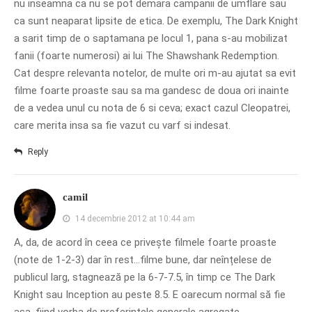
nu inseamna ca nu se pot demara campanii de umflare sau
ca sunt neaparat lipsite de etica. De exemplu, The Dark Knight
a sarit timp de o saptamana pe locul 1, pana s-au mobilizat
fanii (foarte numerosi) ai lui The Shawshank Redemption.
Cat despre relevanta notelor, de multe ori m-au ajutat sa evit
filme foarte proaste sau sa ma gandesc de doua ori inainte
de a vedea unul cu nota de 6 si ceva; exact cazul Cleopatrei,
care merita insa sa fie vazut cu varf si indesat.
Reply
camil
14 decembrie 2012 at 10:44 am
A, da, de acord în ceea ce privește filmele foarte proaste
(note de 1-2-3) dar în rest…filme bune, dar neînțelese de
publicul larg, stagnează pe la 6-7-7.5, în timp ce The Dark
Knight sau Inception au peste 8.5. E oarecum normal să fie