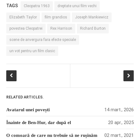
TAGS
Cleopatra 1963
dreptate unui film vechi
PRIETENI DIN BREASLA
Filme-Carti.ro
Elizabeth Taylor
film grandios
Joseph Mankiewicz
povestea Cleopatrei
Rex Harrison
Richard Burton
scene de anvergura fara efecte speciale
un vot pentru un film clasic
RELATED ARTICLES.
14 mart., 2026
Avatarul unei povești
20 apr., 2025
Înainte de Ben-Hur, dar după el
02 mart., 2021
O comoară de care nu trebuie să ne rușinăm