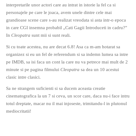
interpretarile unor actori care au intrat in istorie la fel ca si
PAGINI
personajele pe care le joaca, avem unele dintre cele mai
Ce fac?
grandioase scene care s-au realizat vreodata si asta intr-o epoca
Clasicul „Despre mine…”
in care CGI insemna probabil „Cati Gagii Introduceti in cadru?”
Contact
In
Cleopatra
sunt mii si sunt reali.
Descarca povestirea Floare
Si cu toate acestea, nu are decat 6.8! Asa ca m-am hotarat sa
Albastra!
organizez si eu un fel de referendum si sa indemn lumea sa intre
Download 101 Movie
pe IMDB, sa isi faca un cont la care nu va petrece mai mult de 2
Acrostics!
minute si pe pagina filmului
Cleopatra
sa dea un 10 acestui
clasic intre clasici.
PRIETENI APROPIATI
Sa ne strangem suficienti si sa ducem aceasta creatie
Victor Sosea – Designer
cinematografica la un 7 si ceva, un scor care, daca nu-i face intru
totul dreptate, macar nu il mai injoseste, trimitandu-l in plutonul
PRIETENI DIN AFARA BRESLEI
mediocritatii!
GloryBox.ro
Vreau-schimbare.ro