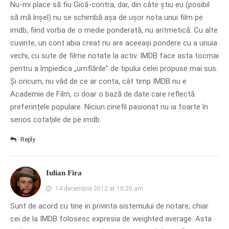
Nu-mi place să fiu Gică-contra, dar, din câte știu eu (posibil
să mă înșel) nu se schimbă așa de ușor nota unui film pe
imdb, fiind vorba de o medie ponderată, nu aritmetică. Cu alte
cuvinte, un cont abia creat nu are aceeași pondere cu a unuia
vechi, cu sute de filme notate la activ. IMDB face asta tocmai
pentru a împiedica „umflările” de tipului celei propuse mai sus.
Și oricum, nu văd de ce ar conta, cât timp IMDB nu e
Academie de Film, ci doar o bază de date care reflectă
preferințele populare. Niciun cinefil pasionat nu ia foarte în
serios cotațiile de pe imdb.
Reply
Iulian Fira
14 decembrie 2012 at 10:20 am
Sunt de acord cu tine in privinta sistemului de notare; chiar
cei de la IMDB folosesc expresia de weighted average. Asta