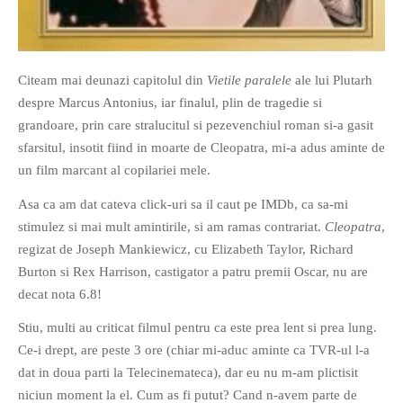
Citeam mai deunazi capitolul din
Vietile paralele
ale lui Plutarh
despre Marcus Antonius, iar finalul, plin de tragedie si
If you like movies, words and
grandoare, prin care stralucitul si pezevenchiul roman si-a gasit
mind games, then this is the
sfarsitul, insotit fiind in moarte de Cleopatra, mi-a adus aminte de
book for you. Take the
un film marcant al copilariei mele.
challenge of creating your
Asa ca am dat cateva click-uri sa il caut pe IMDb, ca sa-mi
own acrostics and describing
stimulez si mai mult amintirile, si am ramas contrariat.
Cleopatra
,
famous movies by using the
regizat de Joseph Mankiewicz, cu Elizabeth Taylor, Richard
very letters of their titles!
Burton si Rex Harrison, castigator a patru premii Oscar, nu are
decat nota 6.8!
RASFOIESTE
Stiu, multi au criticat filmul pentru ca este prea lent si prea lung.
Ce-i drept, are peste 3 ore (chiar mi-aduc aminte ca TVR-ul l-a
dat in doua parti la Telecinemateca), dar eu nu m-am plictisit
niciun moment la el. Cum as fi putut? Cand n-avem parte de