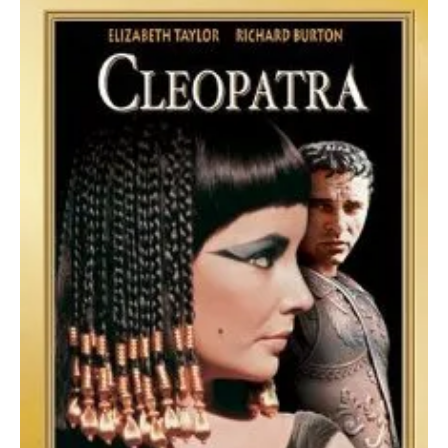
O poveste in care sexul se
confunda cu dragostea,
cinismul cu idealismul si
poezia cu umorul.
DESCARCĂ!