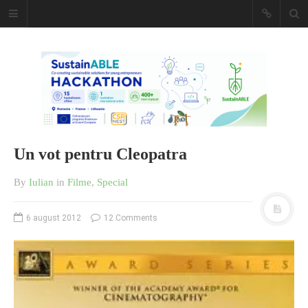
Caiet de
insemnari
DESCARCĂ!
Un vot pentru Cleopatra
By
Iulian
in
Filme
,
Special
6 august 2012
12 Comments