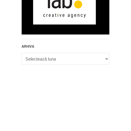
ARHIVA
Arhiva
Proudly powered by WordPress
.
Theme: DW Minion by
DesignWall
.