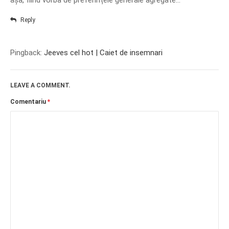
așa, fiind vorba de preferințele generale agregate…
Reply
Pingback:
Jeeves cel hot | Caiet de insemnari
LEAVE A COMMENT.
Comentariu
*