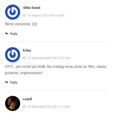
Albu Ionut
10 august 2012 at 6:14 pm
Nimic personal..:))))
Reply
Irina
13 decembrie 2012 at 10:21 pm
Offf….am votat pe imdb. Nu inteleg nota, este un film…clasic,
puternic, impresionant.
Reply
camil
13 decembrie 2012 at 11:15 pm