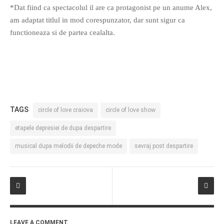
*Dat fiind ca spectacolul il are ca protagonist pe un anume Alex,
PRIETENI DIN BREASLA
am adaptat titlul in mod corespunzator, dar sunt sigur ca
Filme-Carti.ro
functioneaza si de partea cealalta.
TAGS
circle of love craiova
circle of love show
etapele depresiei de dupa despartire
musical dupa melodii de depeche mode
sevraj post despartire
LEAVE A COMMENT.