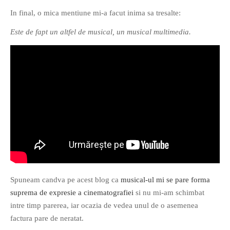
PAGINI
In final, o mica mentiune mi-a facut inima sa tresalte:
Ce fac?
Este de fapt un altfel de musical, un musical multimedia.
Clasicul „Despre mine…”
Contact
Descarca povestirea Floare
Albastra!
Download 101 Movie
Acrostics!
PRIETENI APROPIATI
Victor Sosea – Designer
Spuneam candva pe acest blog ca
musical-ul mi se pare forma
PRIETENI DIN AFARA BRESLEI
suprema de expresie a cinematografiei
si nu mi-am schimbat
GloryBox.ro
intre timp parerea, iar ocazia de vedea unul de o asemenea
Vreau-schimbare.ro
factura pare de neratat.