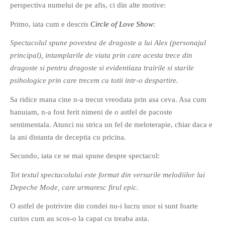
perspectiva numelui de pe afis, ci din alte motive:
Primo, iata cum e descris
Circle of Love Show
:
Spectacolul spune povestea de dragoste a lui Alex (personajul
principal), intamplarile de viata prin care acesta trece din
dragoste si pentru dragoste si evidentiaza trairile si starile
If you like movies, words and
psihologice prin care trecem cu totii intr-o despartire.
mind games, then this is the
book for you. Take the
Sa ridice mana cine n-a trecut vreodata prin asa ceva. Asa cum
challenge of creating your
banuiam, n-a fost ferit nimeni de o astfel de pacoste
own acrostics and describing
sentimentala. Atunci nu strica un fel de meloterapie, chiar daca e
famous movies by using the
la ani distanta de deceptia cu pricina.
very letters of their titles!
Secundo, iata ce se mai spune despre spectacol:
RASFOIESTE
Tot textul spectacolului este format din versurile melodiilor lui
Depeche Mode, care urmaresc firul epic.
O astfel de potrivire din condei nu-i lucru usor si sunt foarte
curios cum au scos-o la capat cu treaba asta.