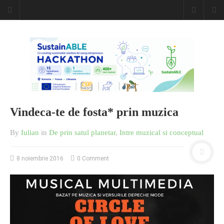
Caiet de
insemnari
DESCARCĂ!
Vindeca-te de fosta* prin muzica
By
Iulian
in
De prin satul planetar
,
Intre muzical si conceptual
8 noiembrie 2016
0 Comment