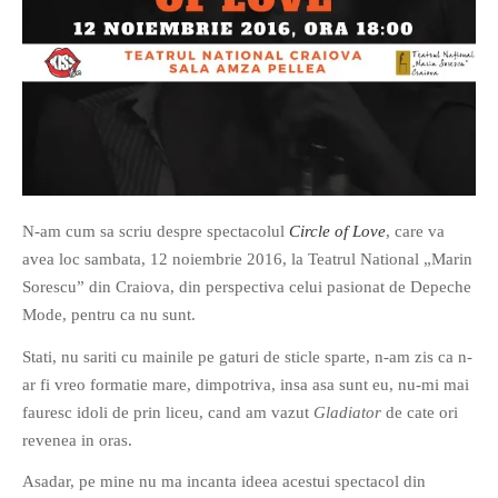
O poveste in care sexul se
confunda cu dragostea,
cinismul cu idealismul si
poezia cu umorul.
N-am cum sa scriu despre spectacolul
Circle of Love
, care va
DESCARCĂ!
avea loc sambata, 12 noiembrie 2016, la Teatrul National „Marin
Sorescu” din Craiova, din perspectiva celui pasionat de Depeche
Mode, pentru ca nu sunt.
Stati, nu sariti cu mainile pe gaturi de sticle sparte, n-am zis ca n-
ar fi vreo formatie mare, dimpotriva, insa asa sunt eu, nu-mi mai
fauresc idoli de prin liceu, cand am vazut
Gladiator
de cate ori
revenea in oras.
Asadar, pe mine nu ma incanta ideea acestui spectacol din