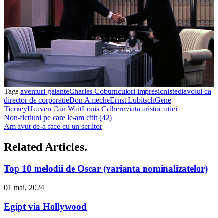
Tags
aventuri galante
Charles Coburn
culori impresioniste
diavolul ca
director de corporatie
Don Ameche
Ernst Lubitsch
Gene
Tierney
Heaven Can Wait
Louis Calhern
viata aristocratiei
Non-ficțiuni pe care le-am citit (42)
Am avut de-a face cu un scriitor
Related Articles.
Top 10 melodii de Oscar (varianta nominalizatelor)
01 mai, 2024
Egipt via Hollywood