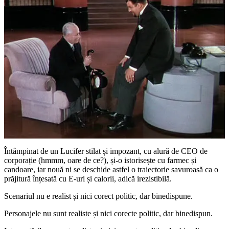
Întâmpinat de un Lucifer stilat și impozant, cu alură de CEO de
corporație (hmmm, oare de ce?), și-o istorisește cu farmec și
candoare, iar nouă ni se deschide astfel o traiectorie savuroasă ca o
prăjitură înțesată cu E-uri și calorii, adică irezistibilă.
Scenariul nu e realist și nici corect politic, dar binedispune.
Personajele nu sunt realiste și nici corecte politic, dar binedispun.