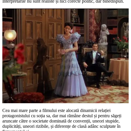
Interpretările nu sunt realiste și nici corecte politic, dar binedispun.
Cea mai mare parte a filmului este alocată dinamicii relației
protagonistului cu soția sa, dar mai rămâne destul și pentru săgeți
aruncate către o societate dominată de convenții, uneori stupide,
duplicități, uneori rizibile, și diferențe de clasă adânc sculptate în