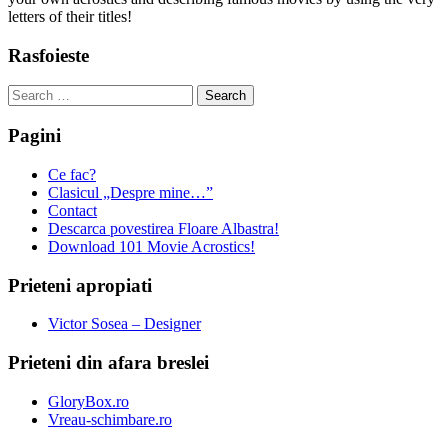
letters of their titles!
Rasfoieste
Search
for:
Pagini
Ce fac?
Clasicul „Despre mine…”
Contact
Descarca povestirea Floare Albastra!
Download 101 Movie Acrostics!
Prieteni apropiati
Victor Sosea – Designer
Prieteni din afara breslei
GloryBox.ro
Vreau-schimbare.ro