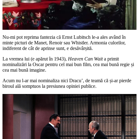
Nu-mi pot reprima fantezia că Ernst Lubitsch le-a ales având în
minte picturi de Manet, Renoir sau Whistler. Armonia culorilor,
indiferent de cât de aprinse sunt, e desăvârșită.
La vremea lui (e apărut în 1943),
Heaven Can Wait
a primit
nominalizări la Oscar pentru cel mai bun film, cea mai bună regie și
cea mai bună imagine.
Acum nu l-ar mai nominaliza nici Dracu’, de teamă că și-ar pierde
biroul ală somptuos la presiunea opiniei publice.