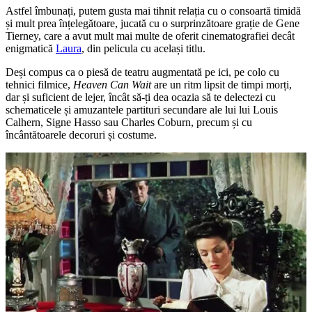
Astfel îmbunați, putem gusta mai tihnit relația cu o consoartă timidă
și mult prea înțelegătoare, jucată cu o surprinzătoare grație de Gene
Tierney, care a avut mult mai multe de oferit cinematografiei decât
enigmatică
Laura
, din pelicula cu același titlu.
Deși compus ca o piesă de teatru augmentată pe ici, pe colo cu
tehnici filmice,
Heaven Can Wait
are un ritm lipsit de timpi morți,
dar și suficient de lejer, încât să-ți dea ocazia să te delectezi cu
schematicele și amuzantele partituri secundare ale lui lui Louis
Calhern, Signe Hasso sau Charles Coburn, precum și cu
încântătoarele decoruri și costume.