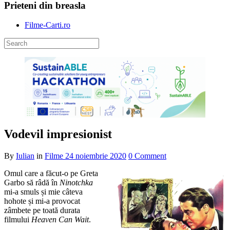
Prieteni din breasla
Filme-Carti.ro
Vodevil impresionist
By
Iulian
in
Filme
24 noiembrie 2020
0 Comment
Omul care a făcut-o pe Greta
Garbo să râdă în
Ninotchka
mi-a smuls și mie câteva
hohote și mi-a provocat
zâmbete pe toată durata
filmului
Heaven Can Wait
.