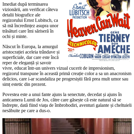
Imediat după terminarea
vizionării, am verificat câteva
detalii biografice ale
regizorului Ernst Lubitsch, ca
să mă încredințez asupra unor
trăsături care îmi săriseră în
ochi și minte.
Născut în Europa, la amurgul
aristocrației aceleia trândave și
superficiale, dar care este încă
reper de eleganță și savoir
vivre, educat într-un univers vizual cucerit de impresionism,
regizorul transpune în această primă creație color a sa un anacronism
delicios, care i-ar scandaliza pe progresiștii fără prea mult umor sau
simț estetic din prezent.
Povestea este a unui fante ajuns la senectute, decedat și ajuns în
anticamera Lumii de Jos, către care găsește că este natural să se
îndrepte, dată fiind viața de îmbrobodiri, aventuri galante și cheltuieli
nesăbuite pe care a dus-o.