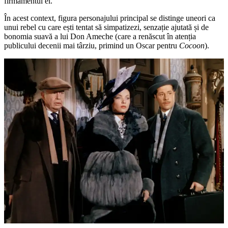
firmamentul ei.
În acest context, figura personajului principal se distinge uneori ca
unui rebel cu care ești tentat să simpatizezi, senzație ajutată și de
bonomia suavă a lui Don Ameche (care a renăscut în atenția
publicului decenii mai târziu, primind un Oscar pentru
Cocoon
).