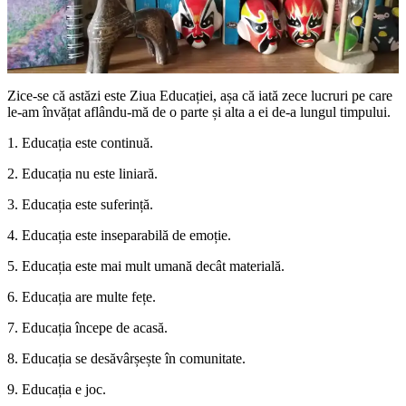
Zice-se că astăzi este Ziua Educației, așa că iată zece lucruri pe care
le-am învățat aflându-mă de o parte și alta a ei de-a lungul timpului.
1. Educația este continuă.
2. Educația nu este liniară.
3. Educația este suferință.
4. Educația este inseparabilă de emoție.
5. Educația este mai mult umană decât materială.
6. Educația are multe fețe.
7. Educația începe de acasă.
8. Educația se desăvârșește în comunitate.
9. Educația e joc.