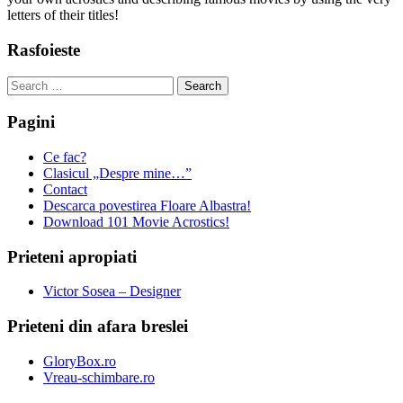
letters of their titles!
Rasfoieste
Search
for:
Pagini
Ce fac?
Clasicul „Despre mine…”
Contact
Descarca povestirea Floare Albastra!
Download 101 Movie Acrostics!
Prieteni apropiati
Victor Sosea – Designer
Prieteni din afara breslei
GloryBox.ro
Vreau-schimbare.ro