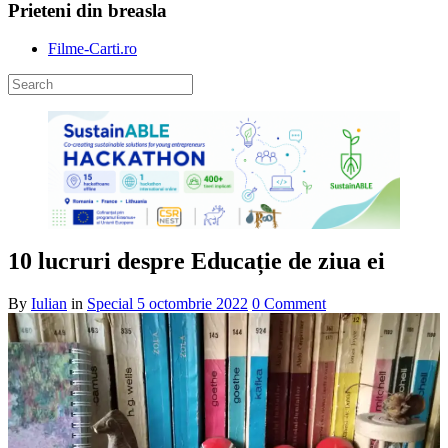
Prieteni din breasla
Filme-Carti.ro
10 lucruri despre Educație de ziua ei
By
Iulian
in
Special
5 octombrie 2022
0 Comment