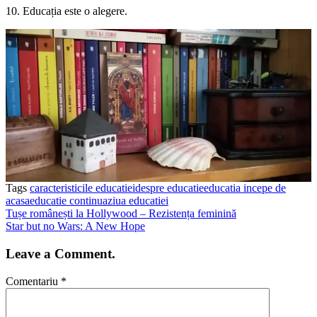
10. Educația este o alegere.
Tags
caracteristicile educatiei
despre educatie
educatia incepe de
acasa
educatie continua
ziua educatiei
Tușe românești la Hollywood – Rezistența feminină
Star but no Wars: A New Hope
Leave a Comment.
Comentariu
*