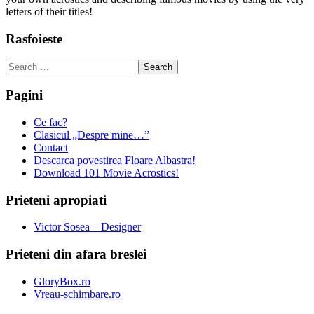
letters of their titles!
Rasfoieste
Search
for:
Pagini
Ce fac?
Clasicul „Despre mine…”
Contact
Descarca povestirea Floare Albastra!
Download 101 Movie Acrostics!
Prieteni apropiati
Victor Sosea – Designer
Prieteni din afara breslei
GloryBox.ro
Vreau-schimbare.ro