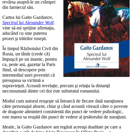
revărsa asupră-le un crâmpei
din farmecul său.
Cartea lui Gaito Gazdanov,
Spectrul lui Alexander Wolf
,
vine să-mi sprijine afirmaţia,
aducând cu sine puterea
prozei şi trăirilor ruseşti.
În timpul Războiului Civil din
Rusia, un tânăr (crede că)
împuşcă pe un inamic, pentru
ca, peste ani, gazetar la Paris
fiind, să descopere prin
intermediul unei povestiri că
presupusa sa victimă a
supravieţuit. Această revelaţie, precum şi relaţia la distanţă
neconsumată dintre cei doi este substratul romanului.
Modul cum autorul reuşeşte să întoarcă de fiecare dată naraţiunea
către personajul absent, chiar şi când această virează către o poveste
de dragoste altminteri consistentă din punct de vedere psihologic,
este marea sa reuşită din punct de vedere al ţesătorului de naraţiuni.
Ideatic, la Gaito Gazdanov am regăsit aceeaşi dualitate pe care a