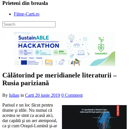
Prieteni din breasla
Filme-Carti.ro
Călătorind pe meridianele literaturii –
Rusia pariziană
By
Iulian
in
Carti
20 iunie 2019
0 Comment
Parisul e un loc făcut pentru
drame şi idile. Nu numai că
acestea se simt ca acasă aici,
dar capătă şi un aer atemporal,
ca şi cum Oraşul-Lumină şi-ar