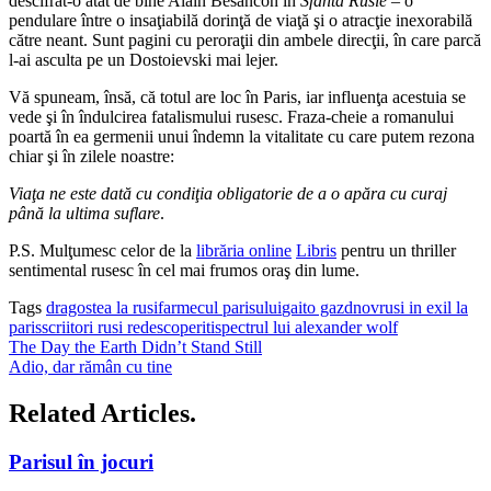
descifrat-o atât de bine Alain Besancon în
Sfânta Rusie
– o
pendulare între o insaţiabilă dorinţă de viaţă şi o atracţie inexorabilă
către neant. Sunt pagini cu peroraţii din ambele direcţii, în care parcă
l-ai asculta pe un Dostoievski mai lejer.
Vă spuneam, însă, că totul are loc în Paris, iar influenţa acestuia se
vede şi în îndulcirea fatalismului rusesc. Fraza-cheie a romanului
poartă în ea germenii unui îndemn la vitalitate cu care putem rezona
chiar şi în zilele noastre:
Viaţa ne este dată cu condiţia obligatorie de a o apăra cu curaj
până la ultima suflare
.
P.S. Mulţumesc celor de la
librăria online
Libris
pentru un thriller
sentimental rusesc în cel mai frumos oraş din lume.
Tags
dragostea la rusi
farmecul parisului
gaito gazdnov
rusi in exil la
paris
scriitori rusi redescoperiti
spectrul lui alexander wolf
The Day the Earth Didn’t Stand Still
Adio, dar rămân cu tine
Related Articles.
Parisul în jocuri