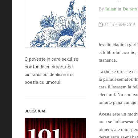
By
Iulian
in
De prin 
22 noiembrie 2012
Ies din cladirea gari
echilibrului cosmic, 
O poveste in care sexul se
manance.
confunda cu dragostea,
Taxiul se urneste cu 
cinismul cu idealismul si
la primul semafor. In
poezia cu umorul.
care il lasasem la fe
electoral. Nu conteaz
minute pana am ajun
DESCARCĂ!
Acesta este un motiv
meu se imbacseste de
nimeni, ale unor pers
deranjeaza sa-mi bat