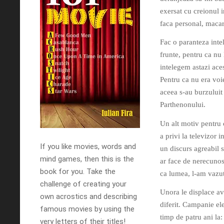
exersat cu creionul 
faca personal, macar
Fac o paranteza inte
frunte, pentru ca nu
intelegem astazi acest
Pentru ca nu era voie
aceea s-au burzuluit 
Parthenonului.
Un alt motiv pentru 
a privi la televizor 
If you like movies, words and
un discurs agreabil s
mind games, then this is the
ar face de nerecunos
book for you. Take the
ca lumea, l-am vazut 
challenge of creating your
Unora le displace av
own acrostics and describing
diferit. Campanie el
famous movies by using the
timp de patru ani la: 
very letters of their titles!