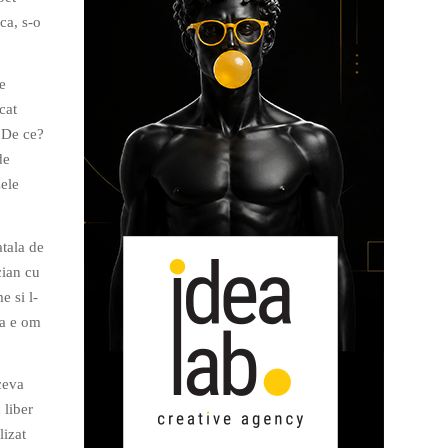
ca, s-o
e
cat
. De ce?
de
zele
atala de
cian cu
e si l-
ta e om
ceva
 liber
lizat