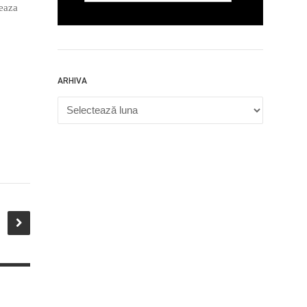
meaza
ARHIVA
Arhiva