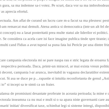
in gura, sa ma indemne sa-i votez. Pe scurt, daca vor sa ma imbrobodeas
 as aprecia efortul.
lectuala. Am aflat de curand un lucru care m-a facut sa ma plesnesc pest
 l-am remarcat mai demult. Atena antica si democratica (intr-un alt fel de
 concept) nu a lasat posteritatii prea multe statui ale liderilor ei politici
. Se considera ca acela care isi face imagine publica tinde spre tiranie; 
multi cand Fidias a avut tupeul sa puna fata lui Pericle pe una dintre fri
care campania electorala mi se pare naspa rau e stric legata de eroarea f
in respectiva perioada. Daca, printr-un miracol, ar mai exista vreun politi
i decent, campania l-ar arunca, inevitabil in vagauna declaratiilor extrem
cut. Si asa se duce pe p…rapastie si intuitia reconfortanta de genul „As
io” si incepi sa te simti ca un fraier.
alansa de promisiuni desantate proferate in aceasta perioada; la mine e 
ectorala inseamna ca nu mai e mult si o sa apara niste guvernanti care au
marit/ initiat/ diversificat taxe, schimbat legi si sisteme intregi, disponibi