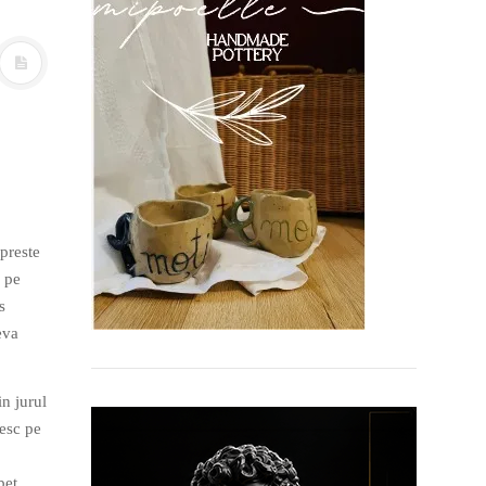
opreste
i pe
s
eva
n jurul
lesc pe
bet