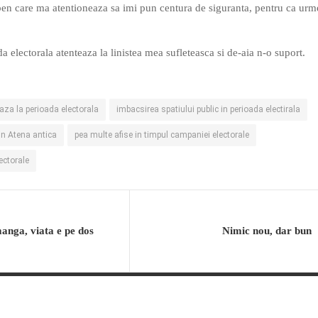
ben care ma atentioneaza sa imi pun centura de siguranta, pentru ca ur
a electorala atenteaza la linistea mea sufleteasca si de-aia n-o suport.
aza la perioada electorala
imbacsirea spatiului public in perioada electirala
 in Atena antica
pea multe afise in timpul campaniei electorale
ectorale
anga, viata e pe dos
Nimic nou, dar bun