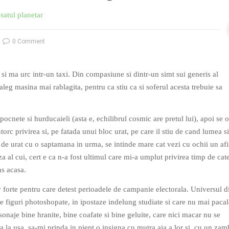
satul planetar
0 Comment
i si ma urc intr-un taxi. Din compasiune si dintr-un simt sui generis al
aleg masina mai rablagita, pentru ca stiu ca si soferul acesta trebuie sa
pocnete si hurducaieli (asta e, echilibrul cosmic are pretul lui), apoi se 
torc privirea si, pe fatada unui bloc urat, pe care il stiu de cand lumea s
l de urat cu o saptamana in urma, se intinde mare cat vezi cu ochii un afi
a al cui, cert e ca n-a fost ultimul care mi-a umplut privirea timp de cat
s acasa.
 forte pentru care detest perioadele de campanie electorala. Universul di
 figuri photoshopate, in ipostaze indelung studiate si care nu mai paca
onaje bine hranite, bine coafate si bine geluite, care nici macar nu se
a la usa, sa-mi prinda in piept o insigna cu mutra aia a lor si, cu un zam