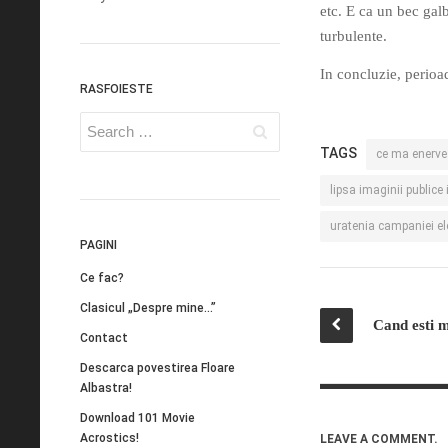
etc. E ca un bec gal
turbulente.
In concluzie, perioad
RASFOIESTE
TAGS
ce ma enerve
lipsa imaginii publice
uratenia campaniei el
PAGINI
Ce fac?
Clasicul „Despre mine…”
Cand esti m
Contact
Descarca povestirea Floare
Albastra!
Download 101 Movie
Acrostics!
LEAVE A COMMENT.