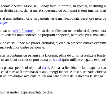
 serialele
Sailor Moon
sau
Sandy Bell
. In primul, in special, se disting
n destin tragic, dar si maret si desenati cu ochi mari si guri imense, ma
 al unei industrii care, in Japonia, este mai dezvoltata decat cea nefero
roject
.
zentat un
serial-fenomen
, urmat de un film sau mai multe si de nenumarat
ita in vederea unui conflict, de proportii epopeice, banuiesc (vezi mai sus)
 spune ca stiu unde s-o plasez cronologic; cred ca precede cumva evenimen
ica relatiilor dintre personaje.
ter si continua cu patanii a la Liceenii, pline de umor si realizate foa
i ca m-au facut sa caut sa pun mana pe
serial
(prin mijloace legale, evident)
e a pastra specificul nipon al
cartii
. Adica sa fie citita de la dreapta la s
i ca si cum ai fi terminat-o si apoi mergi inapoi. A fost o senzatie ciudat
 un om dintr-o alta cultura, un om care citeste de la dreapta la stanga.
mor si mister, experimentata pe dos.