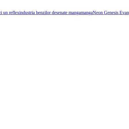
i un reflex
industria benzilor desenate manga
manga
Neon Genesis Evan