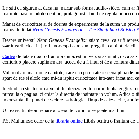
Le stiti cu siguranta, daca nu, macar sub format audio-video, cum ar fi
marunte pasiuni adolescentine, protagonistii fiind de regula puberi cu u
Manat de curiozitate si de dorinta de experimenta de la sursa un produs
manga intitulat
Neon Genesis Evangelion – The Shinji Ikari Raising P
Despre universul
Neon Genesis Evangelion
stiam ceva, ca ar fi repre
s-ar invarti, cica, in jurul unor copii care sunt pregatiti ca piloti de el
Cartea
de fata e doar o frantura din acest univers si as minti, daca as
conferit o placere suplimentara, aceea de a il intui si de a contura dinam
Volumul are mai multe capitole, care incep cu cate o scena plina de mis
spart de ras si altele care mi-au ispitit curiozitatea intr-atat, incat ma
Ineditul acestei lecturi a venit din decizia editorilor in limba engleza d
numai la o pagina, ci chiar la directia de inaintare in volum. Adica o ti
interesanta din punct de vedere psihologic. Timp de cateva zile, am fost
Un exercitiu de antrenare a tolerantei cum nu se poate mai bun.
P.S. Multumesc celor de la
libraria online
Libris pentru o frantura de u