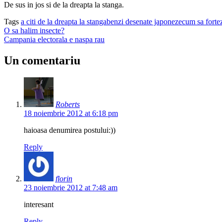
De sus in jos si de la dreapta la stanga.
Tags
a citi de la dreapta la stanga
benzi desenate japoneze
cum sa fortez
O sa halim insecte?
Campania electorala e naspa rau
Un comentariu
Roberts
18 noiembrie 2012 at 6:18 pm
haioasa denumirea postului:))
Reply
florin
23 noiembrie 2012 at 7:48 am
interesant
Reply