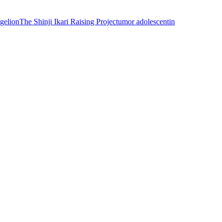
gelion
The Shinji Ikari Raising Project
umor adolescentin