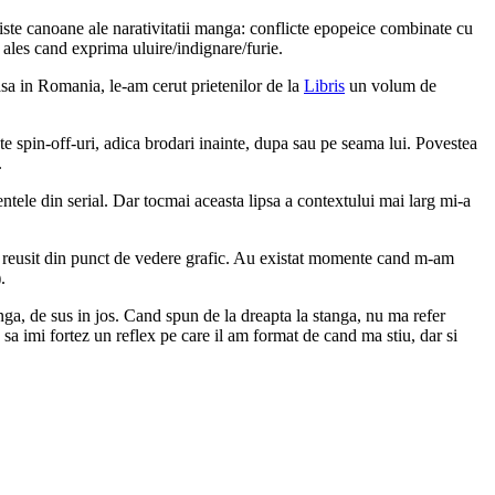
 niste canoane ale narativitatii manga: conflicte epopeice combinate cu
i ales cand exprima uluire/indignare/furie.
asa in Romania, le-am cerut prietenilor de la
Libris
un volum de
e spin-off-uri, adica brodari inainte, dupa sau pe seama lui. Povestea
.
tele din serial. Dar tocmai aceasta lipsa a contextului mai larg mi-a
rte reusit din punct de vedere grafic. Au existat momente cand m-am
.
tanga, de sus in jos. Cand spun de la dreapta la stanga, nu ma refer
a sa imi fortez un reflex pe care il am format de cand ma stiu, dar si