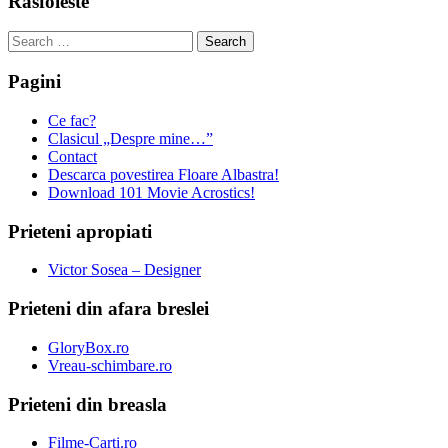
Rasfoieste
Search
for:
Pagini
Ce fac?
Clasicul „Despre mine…”
Contact
Descarca povestirea Floare Albastra!
Download 101 Movie Acrostics!
Prieteni apropiati
Victor Sosea – Designer
Prieteni din afara breslei
GloryBox.ro
Vreau-schimbare.ro
Prieteni din breasla
Filme-Carti.ro