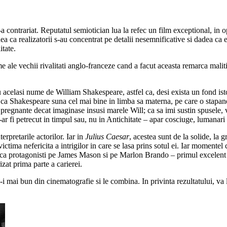
 contrariat. Reputatul semiotician lua la refec un film exceptional, in 
a ca realizatorii s-au concentrat pe detalii nesemnificative si dadea c
itate.
ale vechii rivalitati anglo-franceze cand a facut aceasta remarca malitioa
cu acelasi nume de William Shakespeare, astfel ca, desi exista un fond ist
 ca Shakespeare suna cel mai bine in limba sa materna, pe care o stapanesc
pregnante decat imaginase insusi marele Will; ca sa imi sustin spusele, va 
-ar fi petrecut in timpul sau, nu in Antichitate – apar cosciuge, lumanari
terpretarile actorilor. Iar in
Julius Caesar
, acestea sunt de la solide, la
ictima nefericita a intrigilor in care se lasa prins sotul ei. Iar moment
u ca protagonisti pe James Mason si pe Marlon Brando – primul excelent re
zat prima parte a carierei.
ce-i mai bun din cinematografie si le combina. In privinta rezultatului, v