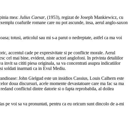
opinia mea:
Julius Caesar
, (1953), regizat de Joseph Mankiewicz, cu
a exemplu coafurile romane care nu pot ascunde, insa, aerul anglo-saxon
sa; totusi, articolul sau mi s-a parut o nedreptate, astfel ca ma voi
oric, accentul cade pe expresivitate si pe conflicte morale. Aerul
 cel mai bine, evident, niste actori anglofoni. In privinta detaliilor
invit sa cititi piesa originala, sa va concentrati asupra indicatiilor
 si soldati inarmati ca in Evul Mediu.
 grandioase: John Gielgud este un insidios Cassius, Louis Calhern este
el celor doua discursuri, acele momente devastatoare care ma fac sa ma
dand conflictul dintre datorie si o fapta reprobabila, al doilea
a las pe voi sa va pronuntati, pentru ca eu oricum sunt dincolo de a-mi