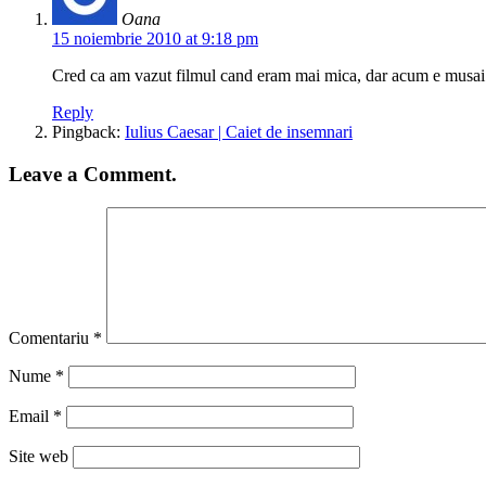
Oana
15 noiembrie 2010 at 9:18 pm
Cred ca am vazut filmul cand eram mai mica, dar acum e musai sa
Reply
Pingback:
Iulius Caesar | Caiet de insemnari
Leave a Comment.
Comentariu
*
Nume
*
Email
*
Site web