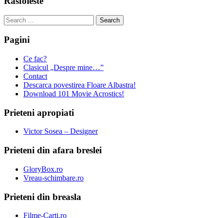
Rasfoieste
Search
for:
Pagini
Ce fac?
Clasicul „Despre mine…”
Contact
Descarca povestirea Floare Albastra!
Download 101 Movie Acrostics!
Prieteni apropiati
Victor Sosea – Designer
Prieteni din afara breslei
GloryBox.ro
Vreau-schimbare.ro
Prieteni din breasla
Filme-Carti.ro