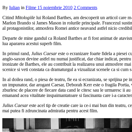
By
Iulian
in
Filme
15 noiembrie 2010
2 Comments
Citind
Mitologiile
lui Roland Barthes, am descoperit un articol care m-a
Marlon Brando si James Mason in rolurile principale. Francezul sustine
al protagonistilor, atmosfera Romei antice neavand astfel nicio credibil
Departe de mine gandul ca Roland Barthes ar fi fost animat de atavisme 
lua apararea acestui superb film.
In primul rand,
Julius Caesar
este o ecranizare foarte fidela a piesei 
anglo-saxon devine astfel nu numai justificat, dar chiar indicat, pentru
ironizate de Barthes, ele au contribuit la realizarea unui atmosfere mai 
scenice si veti constata ca dramaturgul a vizualizat scenele ca si cum s
In al doilea rand, o piesa de teatru, fie ea si ecranizata, se sprijina pe in
un impunator, dar arogant Caesar, Deborah Kerr este o fragila Portia, v
zburlesc de placere de fiecare data cand le citesc sau le urmaresc ii a
emanand acea vitalitate inspaimantatoare si fascinanta care i-a caracteri
Julius Caesar
este acel tip de creatie care ia ce-i mai bun din teatru, 
mai putea fi zdruncinata admiratia pentru acest film.