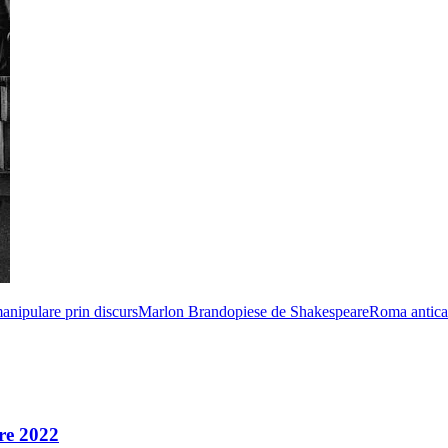
anipulare prin discurs
Marlon Brando
piese de Shakespeare
Roma antica
re 2022