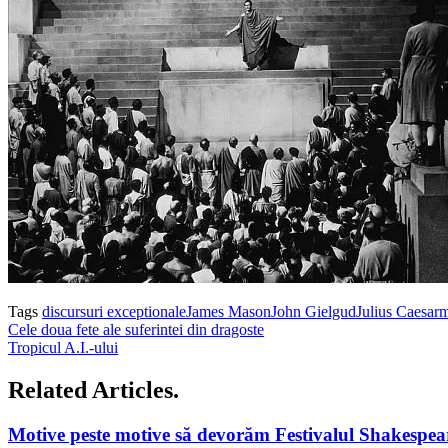
Tags
discursuri exceptionale
James Mason
John Gielgud
Julius Caesar
m
Cele doua fete ale suferintei din dragoste
Tropicul A.I.-ului
Related Articles.
Motive peste motive să devorăm Festivalul Shakespea