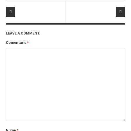
PRIETENI DIN BREASLA
Filme-Carti.ro
LEAVE A COMMENT.
Comentariu
*
Nume
*