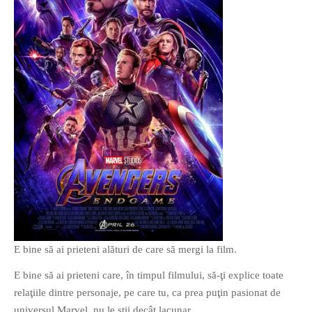
O poveste in care sexul se
confunda cu dragostea,
cinismul cu idealismul si
poezia cu umorul.
DESCARCĂ!
E bine să ai prieteni alături de care să mergi la film.
E bine să ai prieteni care, în timpul filmului, să-ţi explice toate
relaţiile dintre personaje, pe care tu, ca prea puţin pasionat de
universul Marvel, nu le ştii decât lacunar.