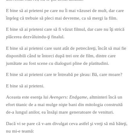
E bine să ai prieteni pe care nu îi mai văzusei de mult, dar care
înţeleg că trebuie să pleci mai devreme, ca să mergi la film.
E bine să ai prieteni care să fi văzut filmul, dar care nu îţi strică
plăcerea dezvăluindu-ţi finalul.
If you like movies, words and
E bine să ai prieteni care sunt atât de petrecăreţi, încât să mai fie
mind games, then this is the
disponibili când te întorci după trei ore de film, dintre care
book for you. Take the
jumătate au fost scene cu dialoguri pline de platitudini.
challenge of creating your
own acrostics and describing
E bine să ai prieteni care te întreabă pe şleau: Bă, care moare?
famous movies by using the
E bine să ai prieteni.
very letters of their titles!
Aceasta este esenţa lui
Avengers: Endgame
, altminteri încă un
RASFOIESTE
efort titanic de a mai mulge nişte bani din mitologia construită
de-a lungul anilor, ea însăşi mare generatoare de venituri.
Dacă vi se pare că v-am divulgat ceva astfel şi vreţi să mă băteţi,
nu mi-e teamă: