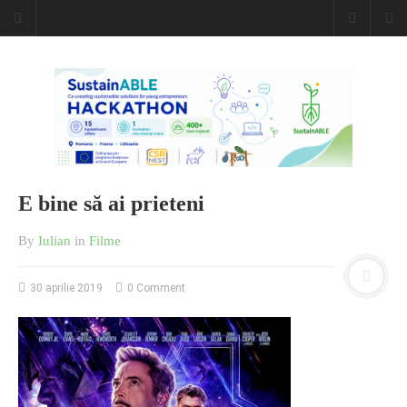
Caiet de
insemnari
DESCARCĂ!
E bine să ai prieteni
By
Iulian
in
Filme
30 aprilie 2019
0 Comment