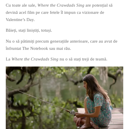
Cu toate ale sale,
Where the Crawdads Sing
are potențial să
devină acel film pe care fetele îl impun ca vizionare de
Valentine’s Day.
Băieți, stați liniștiți, totuși.
Nu o să pătimiți precum generațiile anterioare, care au avut de
înfruntat The Notebook sau mai rău.
La
Where the Crawdads Sing
nu o să stați treji de teamă.