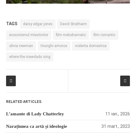
TAGS
daisy edgar jones
David Strathairn
ecosistemul mlastinilor
film melodramatic
film romantic
olivia newman
triunghi amoros
violenta domestica
where the crawdads sing
RELATED ARTICLES.
11 ian., 2026
L’amante di Lady Chatterley
31 mart., 2023
Narațiunea ca artă și ideologie