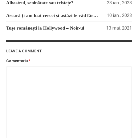
23 ian., 2023
Albastrul, seninătate sau tristețe?
10 ian., 2023
Aseară ți-am luat cercei și-astăzi te văd fără ei
13 mai, 2021
Tușe românești la Hollywood – Noir-ul
LEAVE A COMMENT.
Comentariu
*