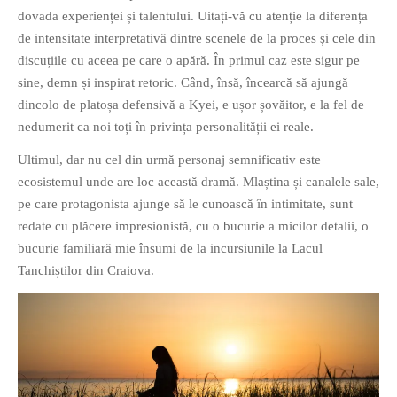
dovada experienței și talentului. Uitați-vă cu atenție la diferența
de intensitate interpretativă dintre scenele de la proces și cele din
discuțiile cu aceea pe care o apără. În primul caz este sigur pe
sine, demn și inspirat retoric. Când, însă, încearcă să ajungă
dincolo de platoșa defensivă a Kyei, e ușor șovăitor, e la fel de
nedumerit ca noi toți în privința personalității ei reale.
Ultimul, dar nu cel din urmă personaj semnificativ este
ecosistemul unde are loc această dramă. Mlaștina și canalele sale,
pe care protagonista ajunge să le cunoască în intimitate, sunt
redate cu plăcere impresionistă, cu o bucurie a micilor detalii, o
bucurie familiară mie însumi de la incursiunile la Lacul
Tanchiștilor din Craiova.