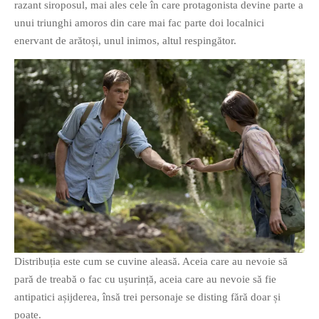
razant siroposul, mai ales cele în care protagonista devine parte a
unui triunghi amoros din care mai fac parte doi localnici
enervant de arătoși, unul inimos, altul respingător.
Distribuția este cum se cuvine aleasă. Aceia care au nevoie să
pară de treabă o fac cu ușurință, aceia care au nevoie să fie
antipatici așijderea, însă trei personaje se disting fără doar și
poate.