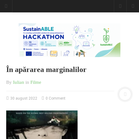
În apărarea marginalilor
By
Iulian
in
Filme
30 august 2022
0 Comment