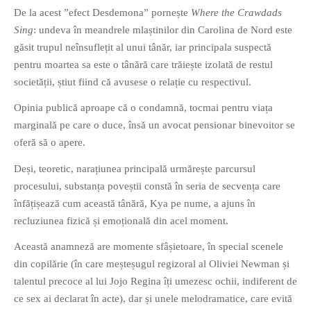
De la acest ”efect Desdemona” pornește
Where the Crawdads
Sing
: undeva în meandrele mlaștinilor din Carolina de Nord este
găsit trupul neînsuflețit al unui tânăr, iar principala suspectă
pentru moartea sa este o tânără care trăiește izolată de restul
societății, știut fiind că avusese o relație cu respectivul.
Opinia publică aproape că o condamnă, tocmai pentru viața
marginală pe care o duce, însă un avocat pensionar binevoitor se
oferă să o apere.
Deși, teoretic, narațiunea principală urmărește parcursul
procesului, substanța poveștii constă în seria de secvența care
înfățișează cum această tânără, Kya pe nume, a ajuns în
recluziunea fizică și emoțională din acel moment.
Această anamneză are momente sfâșietoare, în special scenele
din copilărie (în care meșteșugul regizoral al Oliviei Newman și
talentul precoce al lui Jojo Regina îți umezesc ochii, indiferent de
ce sex ai declarat în acte), dar și unele melodramatice, care evită