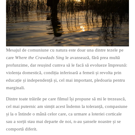
Mesajul de comuniune cu natura este doar una dintre tezele pe
care
Where the Crawdads Sing
le avansează, fără prea multă
profunzime, dar reușind cumva să le facă să evolueze împreună:
violența domestică, condiția inferioară a femeii și revolta prin
educație și independență și, cel mai important, pledoaria pentru
marginali.
Dintre toate trăirile pe care filmul își propune să mi le trezească,
cel mai puternic am simțit acest îndemn la toleranță, compasiune
și la o întinde o mână celor care, ca urmare a loteriei corticale
sau a sorții stau mai departe de noi, n-au șansele noastre și se
comportă diferit.