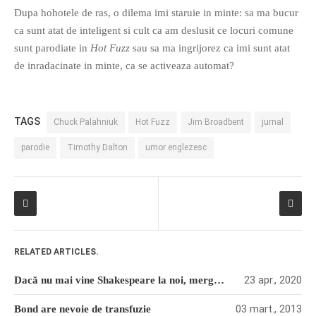
Dupa hohotele de ras, o dilema imi staruie in minte: sa ma bucur
PAGINI
ca sunt atat de inteligent si cult ca am deslusit ce locuri comune
Ce fac?
sunt parodiate in
Hot Fuzz
sau sa ma ingrijorez ca imi sunt atat
Clasicul „Despre mine…”
de inradacinate in minte, ca se activeaza automat?
Contact
Descarca povestirea Floare
Albastra!
TAGS
Chuck Palahniuk
Hot Fuzz
Jim Broadbent
jurnal
Download 101 Movie
parodie
Timothy Dalton
umor englezesc
Acrostics!
PRIETENI APROPIATI
Victor Sosea – Designer
PRIETENI DIN AFARA BRESLEI
RELATED ARTICLES.
GloryBox.ro
23 apr., 2020
Dacă nu mai vine Shakespeare la noi, mergem noi la Shakespeare (7)
Vreau-schimbare.ro
03 mart., 2013
Bond are nevoie de transfuzie