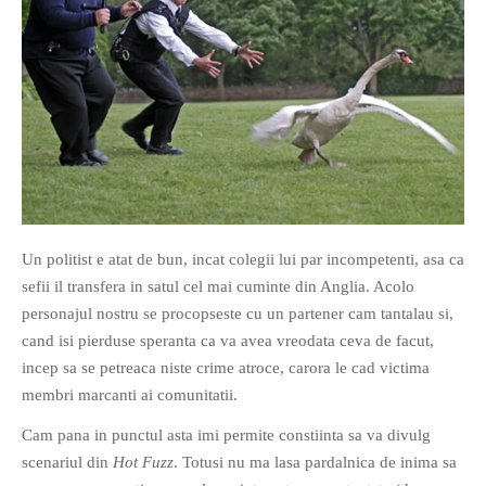
O poveste in care sexul se
confunda cu dragostea,
cinismul cu idealismul si
poezia cu umorul.
DESCARCĂ!
Un politist e atat de bun, incat colegii lui par incompetenti, asa ca
sefii il transfera in satul cel mai cuminte din Anglia. Acolo
personajul nostru se procopseste cu un partener cam tantalau si,
cand isi pierduse speranta ca va avea vreodata ceva de facut,
incep sa se petreaca niste crime atroce, carora le cad victima
membri marcanti ai comunitatii.
Cam pana in punctul asta imi permite constiinta sa va divulg
scenariul din
Hot Fuzz
. Totusi nu ma lasa pardalnica de inima sa