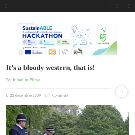
Caiet de
insemnari
DESCARCĂ!
It’s a bloody western, that is!
By
Iulian
in
Filme
22 decembrie 2009
1 Comment