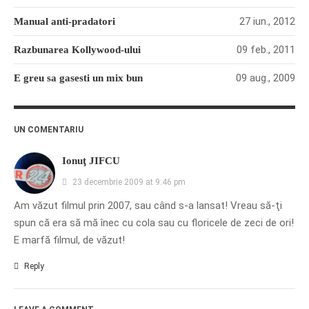
PRIETENI DIN BREASLA
27 iun., 2012
Manual anti-pradatori
Filme-Carti.ro
09 feb., 2011
Razbunarea Kollywood-ului
09 aug., 2009
E greu sa gasesti un mix bun
UN COMENTARIU
Ionuţ JIFCU
23 decembrie 2009 at 9:46 pm
Am văzut filmul prin 2007, sau când s-a lansat! Vreau să-ţi
spun că era să mă înec cu cola sau cu floricele de zeci de ori!
E marfă filmul, de văzut!
Reply