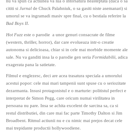
nu va spun ca actiunea va lua o intorsatura neasteptata (daca o sa
cititi si
Jurnal
de Chuck Palahniuk, o sa gasiti niste asemanari) si
umorul se va ingramadi masiv spre final, cu o bestiala referire la
Bad Boys II
.
Hot Fuzz
este o parodie a unor genuri consacrate de filme
If you like movies, words and
(western, thriller, horror), dar care evolueaza intr-o creatie
mind games, then this is the
autonoma si delicioasa, chiar si in cele mai morbide momente ale
book for you. Take the
sale. Nu va ganditi insa la o parodie gen seria
Formidabilii
, adica
challenge of creating your
exagerata pana la satietate.
own acrostics and describing
Filmul e englezesc, deci are acea trasatura speciala a umorului
famous movies by using the
acestui popor: cele mai mari tampenii sunt spuse cu o seriozitate
very letters of their titles!
dezarmanta. Insusi protagonistul e o marturie: politistul perfect e
interpretat de Simon Pegg, care oricum numai virilitatea in
RASFOIESTE
persoana nu pare. Insa se achita excelent de sarcina sa, ca si
restul distributiei, din care mai fac parte Timothy Dalton si Jim
Broadbent. Ritmul actiunii nu e cu nimic mai prejos decat cele
mai trepidante productii hollywoodiene.