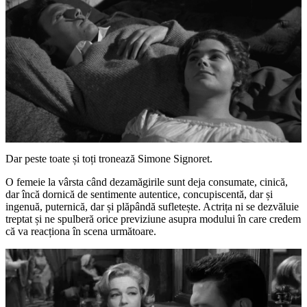
Dar peste toate și toți tronează Simone Signoret.
O femeie la vârsta când dezamăgirile sunt deja consumate, cinică,
dar încă dornică de sentimente autentice, concupiscentă, dar și
ingenuă, puternică, dar și plăpândă sufletește. Actrița ni se dezvăluie
treptat și ne spulberă orice previziune asupra modului în care credem
că va reacționa în scena următoare.