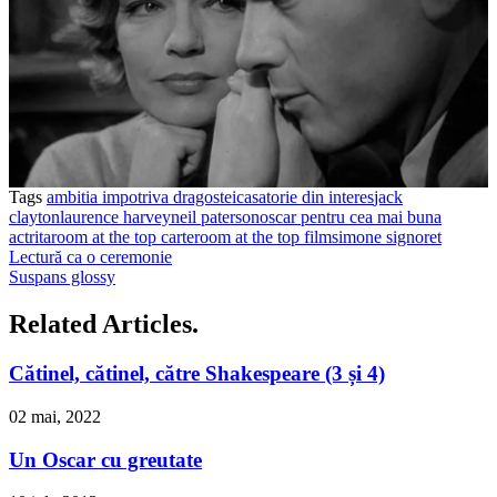
Tags
ambitia impotriva dragostei
casatorie din interes
jack
clayton
laurence harvey
neil paterson
oscar pentru cea mai buna
actrita
room at the top carte
room at the top film
simone signoret
Lectură ca o ceremonie
Suspans glossy
Related Articles.
Cătinel, cătinel, către Shakespeare (3 și 4)
02 mai, 2022
Un Oscar cu greutate