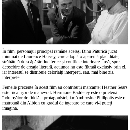
În film, personajul principal rămâne același Dinu Păturică jucat
minunat de Laurence Harvey, care adoptă o aparentă placiditate,
străbătută de scăpărări luciferice și conflicte interioare. Însă, spre
deosebire de creația literară, acțiunea nu este filtrată exclusiv prin el,
iar interesul se distribuie celorlalți interpreți, sau, mai bine zis,
interprete.
Femeile prezente în acest film au contribuții marcante: Heather Sears
este fiica ușor de manevrat, Hermione Baddeley este o prietenă
înduioșător de fidelă a protagonistei, iar Ambrosine Phillpotts este o
matroană din Albion cu gradul de înțepare pe care vi-l puteți
imagina.