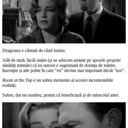
Dragostea e cântată de când lumea.
Atât de mult, încât uităm (și ne aducem aminte pe spezele propriei
sănătăți mintale) că nu rareori e sugrumată de dorința de mărire,
înavuțire și alte pohte în care ”eu” devine mai important decât ”noi”.
Room at the Top
e un sobru memento al acestei incontestabile
realități.
Sobru, dar nu sumbru, pentru că beneficiază și de miracolul artei.