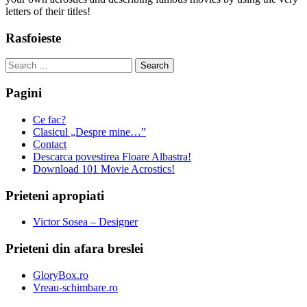
letters of their titles!
Rasfoieste
Search
for:
Pagini
Ce fac?
Clasicul „Despre mine…”
Contact
Descarca povestirea Floare Albastra!
Download 101 Movie Acrostics!
Prieteni apropiati
Victor Sosea – Designer
Prieteni din afara breslei
GloryBox.ro
Vreau-schimbare.ro