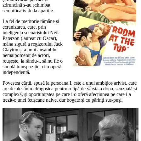
zdruncină s-au schimbat
semnificativ de la apariție.
La fel de meritorie rămâne și
ecranizarea, care, prin
inteligența scenaristului Neil
Paterson (laureat cu Oscar),
mâna sigură a regizorului Jack
Clayton și a unui ansamblu
nemaipomenit de actori,
reușește, la rându-i, să nu fie o
simplă transpoziție, ci o operă
independentă.
Povestea cărții, spusă la persoana I, este a unui ambițios arivist, care
are de ales între dragostea pentru o tipă de vârsta a doua, senzuală și
complexă, și oportunitatea pe care i-o oferă afecțiunea pe care i-a
trezit-o unei fetișcane naive, dar bogate și cu părinți sus-puși.