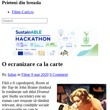
Prieteni din breasla
Filme-Carti.ro
O ecranizare ca la carte
By
Iulian
in
Filme
9 mai 2020
0 Comment
Fără a fi capodoperă,
Room at
the Top
de John Braine (tradusă
în românește sub titlul
Drumul
spre înalta societate
) este un
roman care reușește să rămână
relevant, deși condițiile sociale
și moravurile pe care le