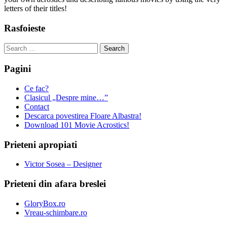
letters of their titles!
Rasfoieste
Search
for:
Pagini
Ce fac?
Clasicul „Despre mine…”
Contact
Descarca povestirea Floare Albastra!
Download 101 Movie Acrostics!
Prieteni apropiati
Victor Sosea – Designer
Prieteni din afara breslei
GloryBox.ro
Vreau-schimbare.ro