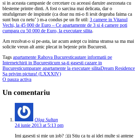
si in aceasta campanie de cercetare cu aceeasi daruire asezonata cu
blesteme printre dinti. A fost o sarcina mai delicata, dar o
strafulgerare de inspiratie (ca doar nu mi-o fi iesit degeaba faima ca
sunt bun cu netu’ ) m-a condus pe un fir util:
3 camere in Vitanul
Vechi, la 45 000 de Euro – Ce apartamente de 3 si 4 camere poti
cumpara cu 50 000 de Euro, la executare silita
.
Am rezolvat-o si pe-asta, iar acum astept cu inima stransa sa ma mai
solicite vreun alt amic plecat in bejenie prin Bucuresti.
Tags
apartamente Rahova Bucuresti
cautare informatii pe
Internet
chirii in Bucuresti
cum sa-ti gasesti cazare in
Bucuresti
cumparare apartamente la executare silita
Dream Residence
Sa privim pictura! (LXXXIV)
O pauza activa
Un comentariu
Olga Sultan
24 iunie 2013 at 5:13 pm
Imi gasesti si mie un job? :))) Stiu ca tu ai idei multe si antene