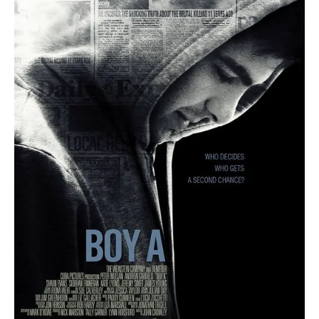
O poveste in care sexul se
confunda cu dragostea,
cinismul cu idealismul si
poezia cu umorul.
DESCARCĂ!