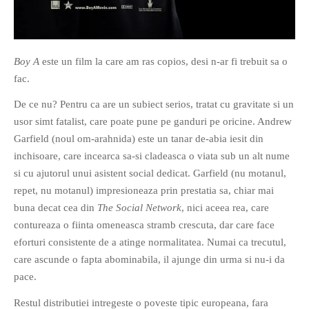
Boy A
este un film la care am ras copios, desi n-ar fi trebuit sa o
fac.
If you like movies, words and
De ce nu? Pentru ca are un subiect serios, tratat cu gravitate si un
mind games, then this is the
usor simt fatalist, care poate pune pe ganduri pe oricine. Andrew
book for you. Take the
Garfield (noul om-arahnida) este un tanar de-abia iesit din
challenge of creating your
inchisoare, care incearca sa-si cladeasca o viata sub un alt nume
own acrostics and describing
si cu ajutorul unui asistent social dedicat. Garfield (nu motanul,
famous movies by using the
repet, nu motanul) impresioneaza prin prestatia sa, chiar mai
very letters of their titles!
buna decat cea din
The Social Network
, nici aceea rea, care
contureaza o fiinta omeneasca stramb crescuta, dar care face
RASFOIESTE
eforturi consistente de a atinge normalitatea. Numai ca trecutul,
care ascunde o fapta abominabila, il ajunge din urma si nu-i da
pace.
Restul distributiei intregeste o poveste tipic europeana, fara