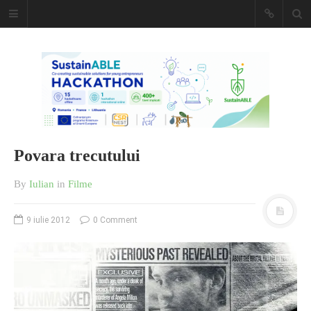
Caiet de
insemnari
DESCARCĂ!
Povara trecutului
By
Iulian
in
Filme
9 iulie 2012
0 Comment