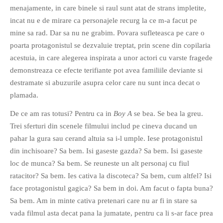
menajamente, in care binele si raul sunt atat de strans impletite,
PAGINI
incat nu e de mirare ca personajele recurg la ce m-a facut pe
Ce fac?
mine sa rad. Dar sa nu ne grabim. Povara sufleteasca pe care o
Clasicul „Despre mine…”
poarta protagonistul se dezvaluie treptat, prin scene din copilaria
Contact
acestuia, in care alegerea inspirata a unor actori cu varste fragede
demonstreaza ce efecte terifiante pot avea familiile deviante si
Descarca povestirea Floare
Albastra!
destramate si abuzurile asupra celor care nu sunt inca decat o
plamada.
Download 101 Movie
Acrostics!
De ce am ras totusi? Pentru ca in
Boy A
se bea. Se bea la greu.
Trei sferturi din scenele filmului includ pe cineva ducand un
PRIETENI APROPIATI
pahar la gura sau cerand altuia sa i-l umple. Iese protagonistul
Victor Sosea – Designer
din inchisoare? Sa bem. Isi gaseste gazda? Sa bem. Isi gaseste
loc de munca? Sa bem. Se reuneste un alt personaj cu fiul
ratacitor? Sa bem. Ies cativa la discoteca? Sa bem, cum altfel? Isi
PRIETENI DIN AFARA BRESLEI
face protagonistul gagica? Sa bem in doi. Am facut o fapta buna?
GloryBox.ro
Sa bem. Am in minte cativa pretenari care nu ar fi in stare sa
Vreau-schimbare.ro
vada filmul asta decat pana la jumatate, pentru ca li s-ar face prea