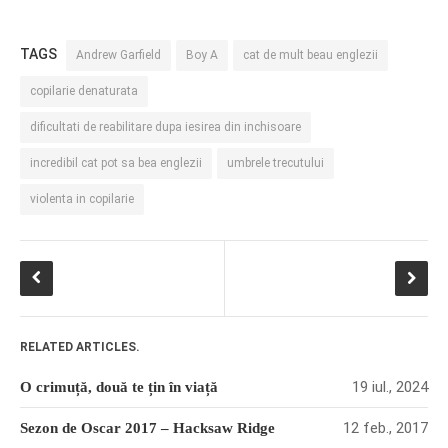
TAGS
Andrew Garfield
Boy A
cat de mult beau englezii
copilarie denaturata
dificultati de reabilitare dupa iesirea din inchisoare
incredibil cat pot sa bea englezii
umbrele trecutului
violenta in copilarie
RELATED ARTICLES.
19 iul., 2024
O crimuță, două te țin în viață
12 feb., 2017
Sezon de Oscar 2017 – Hacksaw Ridge