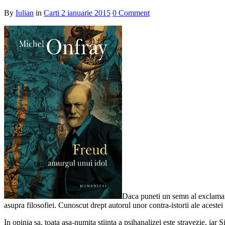
By
Iulian
in
Carti
2 ianuarie 2015
0 Comment
Daca puneti un semn al exclamarii
asupra filosofiei. Cunoscut drept autorul unor contra-istorii ale acestei
In opinia sa, toata asa-numita stiinta a psihanalizei este stravezie, ia