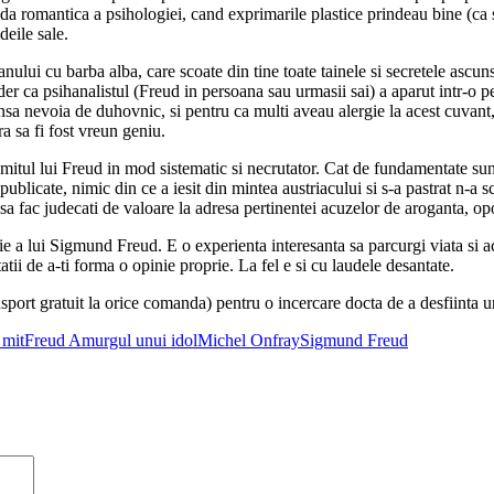
oada romantica a psihologiei, cand exprimarile plastice prindeau bine (ca
deile sale.
nului cu barba alba, care scoate din tine toate tainele si secretele ascun
er ca psihanalistul (Freud in persoana sau urmasii sai) a aparut intr-o per
a nevoia de duhovnic, si pentru ca multi aveau alergie la acest cuvant, 
ra sa fi fost vreun geniu.
 mitul lui Freud in mod sistematic si necrutator. Cat de fundamentate sun
blicate, nimic din ce a iesit din mintea austriacului si s-a pastrat n-a sc
 fac judecati de valoare la adresa pertinentei acuzelor de aroganta, oport
ie a lui Sigmund Freud. E o experienta interesanta sa parcurgi viata si a
atii de a-ti forma o opinie proprie. La fel e si cu laudele desantate.
nsport gratuit la orice comanda) pentru o incercare docta de a desfiinta u
 mit
Freud Amurgul unui idol
Michel Onfray
Sigmund Freud