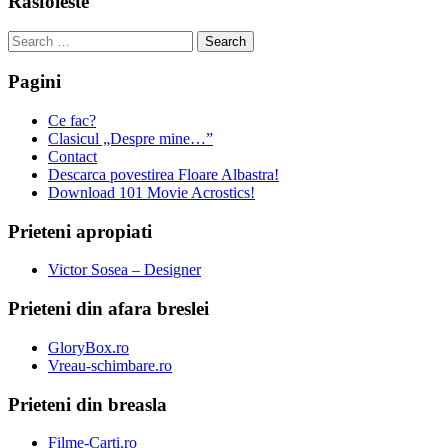
Rasfoieste
Search
for:
Pagini
Ce fac?
Clasicul „Despre mine…”
Contact
Descarca povestirea Floare Albastra!
Download 101 Movie Acrostics!
Prieteni apropiati
Victor Sosea – Designer
Prieteni din afara breslei
GloryBox.ro
Vreau-schimbare.ro
Prieteni din breasla
Filme-Carti.ro