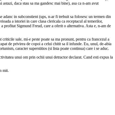
 si astazi, daca stau sa ma gandesc mai bine), asa ca n-am avut
se adanc in subconstient (ups, n-ar fi trebuit sa folosesc un termen din
ioada a istoriei in care clasa clericala ca receptacul al temerilor,
a profitat Sigmund Freud, care a oferit o alternativa. Asta e, n-am de
t criticile sale, mi-e peste poate sa ma pronunt, pentru ca francezul a
apat de privirea de copoi a celui chitit sa il infunde. Eu, unul, de-abia
unism, caracter superstitios (si lista poate continua) care i se aduc.
ctivitatea unui om prin ochii unui detractor declarat. Cand esti expus la
n mit.