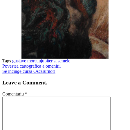
Tags
gustave moreau
jupiter si semele
Povestea cartografica a omenirii
Se incinge cursa Oscarurilor!
Leave a Comment.
Comentariu
*