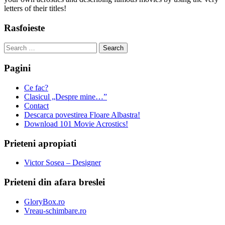
letters of their titles!
Rasfoieste
Search
for:
Pagini
Ce fac?
Clasicul „Despre mine…”
Contact
Descarca povestirea Floare Albastra!
Download 101 Movie Acrostics!
Prieteni apropiati
Victor Sosea – Designer
Prieteni din afara breslei
GloryBox.ro
Vreau-schimbare.ro