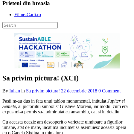
Prieteni din breasla
Filme-Carti.ro
Sa privim pictura! (XCI)
By
Iulian
in
Sa privim pictura!
22 decembrie 2018
0 Comment
Pasii m-au dus in fata unui tablou monumental, intitulat
Jupiter si
Semele
, al pictorului simbolist Gustave Moreau, iar modul cum era
expus mi-a permis sa-l admir atat ca ansamblu, cat si in detaliu.
Cu aceasta ocazie am descoperit o varietate uimitoare a figurilor
umane, atat de mare, incat ma incumet sa asemuiesc aceasta opera
cu o Capela Sixtina in miniatura.