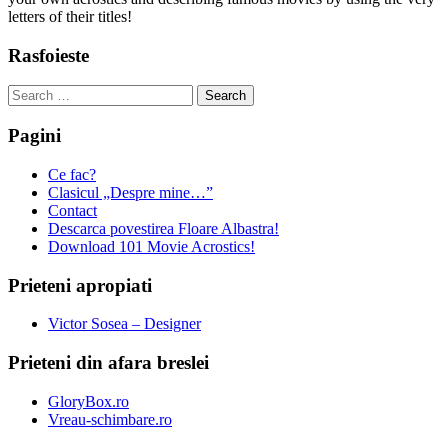
letters of their titles!
Rasfoieste
Search
for:
Pagini
Ce fac?
Clasicul „Despre mine…”
Contact
Descarca povestirea Floare Albastra!
Download 101 Movie Acrostics!
Prieteni apropiati
Victor Sosea – Designer
Prieteni din afara breslei
GloryBox.ro
Vreau-schimbare.ro