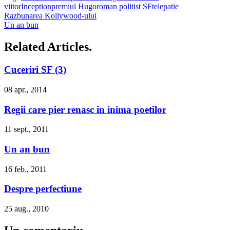
viitor
Inception
premiul Hugo
roman politist SF
telepatie
Razbunarea Kollywood-ului
Un an bun
Related Articles.
Cuceriri SF (3)
08 apr., 2014
Regii care pier renasc in inima poetilor
11 sept., 2011
Un an bun
16 feb., 2011
Despre perfectiune
25 aug., 2010