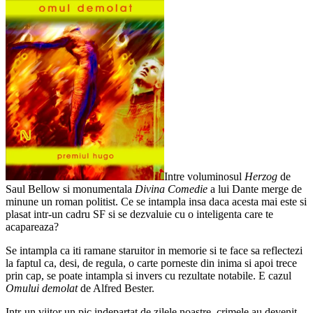
Intre voluminosul
Herzog
de
Saul Bellow si monumentala
Divina Comedie
a lui Dante merge de
minune un roman politist. Ce se intampla insa daca acesta mai este si
plasat intr-un cadru SF si se dezvaluie cu o inteligenta care te
acapareaza?
Se intampla ca iti ramane staruitor in memorie si te face sa reflectezi
la faptul ca, desi, de regula, o carte porneste din inima si apoi trece
prin cap, se poate intampla si invers cu rezultate notabile. E cazul
Omului demolat
de Alfred Bester.
Intr-un viitor un pic indepartat de zilele noastre, crimele au devenit