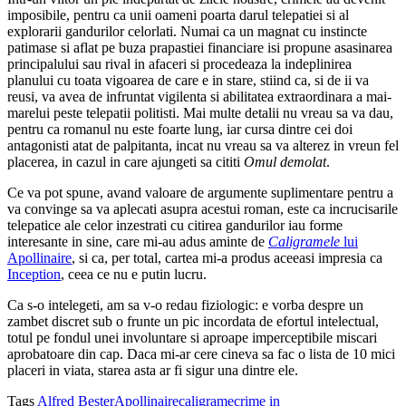
imposibile, pentru ca unii oameni poarta darul telepatiei si al
explorarii gandurilor celorlati. Numai ca un magnat cu instincte
patimase si aflat pe buza prapastiei financiare isi propune asasinarea
principalului sau rival in afaceri si procedeaza la indeplinirea
planului cu toata vigoarea de care e in stare, stiind ca, si de ii va
reusi, va avea de infruntat vigilenta si abilitatea extraordinara a mai-
marelui peste telepatii politisti. Mai multe detalii nu vreau sa va dau,
pentru ca romanul nu este foarte lung, iar cursa dintre cei doi
antagonisti atat de palpitanta, incat nu vreau sa va alterez in vreun fel
placerea, in cazul in care ajungeti sa cititi
Omul demolat
.
Ce va pot spune, avand valoare de argumente suplimentare pentru a
va convinge sa va aplecati asupra acestui roman, este ca incrucisarile
telepatice ale celor inzestrati cu citirea gandurilor iau forme
interesante in sine, care mi-au adus aminte de
Caligramele
lui
Apollinaire
, si ca, per total, cartea mi-a produs aceeasi impresia ca
Inception
, ceea ce nu e putin lucru.
Ca s-o intelegeti, am sa v-o redau fiziologic: e vorba despre un
zambet discret sub o frunte un pic incordata de efortul intelectual,
totul pe fondul unei involuntare si aproape imperceptibile miscari
aprobatoare din cap. Daca mi-ar cere cineva sa fac o lista de 10 mici
placeri in viata, starea asta ar fi sigur una dintre ele.
Tags
Alfred Bester
Apollinaire
caligrame
crime in